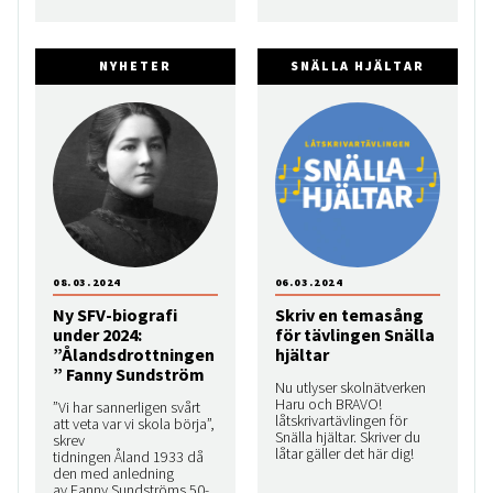
NYHETER
SNÄLLA HJÄLTAR
08.03.2024
06.03.2024
Ny SFV-biografi
Skriv en temasång
under 2024:
för tävlingen Snälla
”Ålandsdrottningen
hjältar
” Fanny Sundström
Nu utlyser skolnätverken
Haru och BRAVO!
”Vi har sannerligen svårt
låtskrivartävlingen för
att veta var vi skola börja”,
Snälla hjältar. Skriver du
skrev
låtar gäller det här dig!
tidningen Åland 1933 då
den med anledning
av Fanny Sundströms 50-