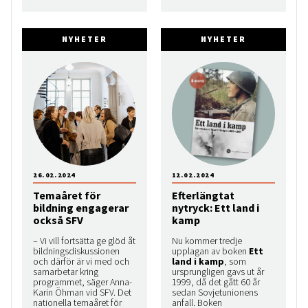
NYHETER
NYHETER
26.02.2024
12.02.2024
Temaåret för
Efterlängtat
bildning engagerar
nytryck: Ett land i
också SFV
kamp
– Vi vill fortsätta ge glöd åt
Nu kommer tredje
bildningsdiskussionen
upplagan av boken
Ett
och därför är vi med och
land i kamp
, som
samarbetar kring
ursprungligen gavs ut år
programmet, säger Anna-
1999, då det gått 60 år
Karin Öhman vid SFV. Det
sedan Sovjetunionens
nationella temaåret för
anfall. Boken