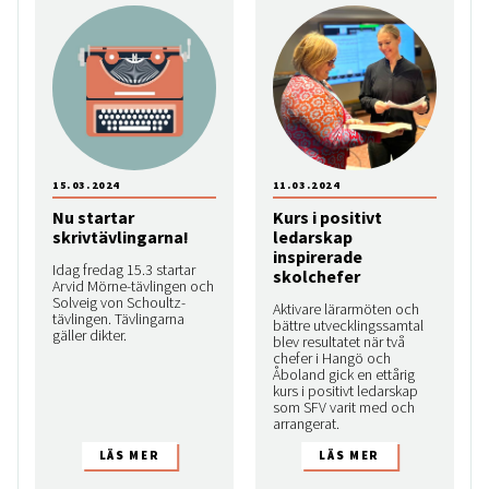
15.03.2024
11.03.2024
Nu startar
Kurs i positivt
skrivtävlingarna!
ledarskap
inspirerade
Idag fredag 15.3 startar
skolchefer
Arvid Mörne-tävlingen och
Solveig von Schoultz-
Aktivare lärarmöten och
tävlingen. Tävlingarna
bättre utvecklingssamtal
gäller dikter.
blev resultatet när två
chefer i Hangö och
Åboland gick en ettårig
kurs i positivt ledarskap
som SFV varit med och
arrangerat.