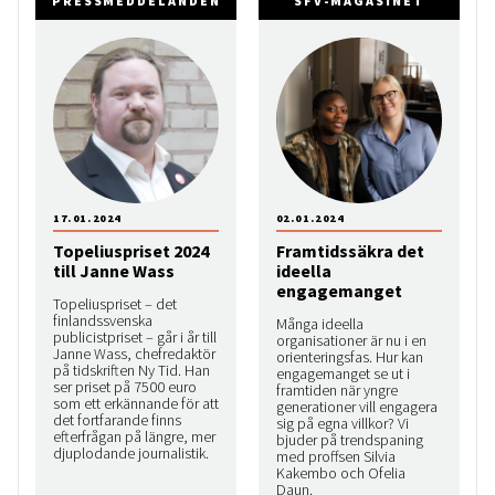
PRESSMEDDELANDEN
SFV-MAGASINET
17.01.2024
02.01.2024
Topeliuspriset 2024
Framtidssäkra det
till Janne Wass
ideella
engagemanget
Topeliuspriset – det
finlandssvenska
Många ideella
publicistpriset – går i år till
organisationer är nu i en
Janne Wass, chefredaktör
orienteringsfas. Hur kan
på tidskriften Ny Tid. Han
engagemanget se ut i
ser priset på 7500 euro
framtiden när yngre
som ett erkännande för att
generationer vill engagera
det fortfarande finns
sig på egna villkor? Vi
efterfrågan på längre, mer
bjuder på trendspaning
djuplodande journalistik.
med proffsen Silvia
Kakembo och Ofelia
Daun.