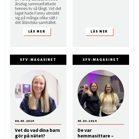
årsdag sammanfattade
hennes liv så långt. Vid det
laget hade Fanny utmärkt
sig på många olika sätt i
det åländska samhället.
SFV-MAGASINET
SFV-MAGASINET
06.03.2024
05.03.2024
Vet du vad dina barn
De var
gör på nätet?
hemmasittare –