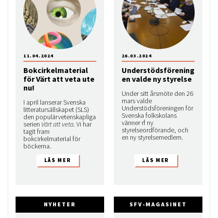
11.04.2024
26.03.2024
Bokcirkelmaterial
Understödsförening
för Värt att veta ute
en valde ny styrelse
nu!
Under sitt årsmöte den 26
mars valde
I april lanserar Svenska
Understödsföreningen för
litteratursällskapet (SLS)
Svenska folkskolans
den populärvetenskapliga
vänner rf ny
serien
Värt att veta
. Vi har
styrelseordförande, och
tagit fram
en ny styrelsemedlem.
bokcirkelmaterial för
böckerna.
NYHETER
SFV-MAGASINET