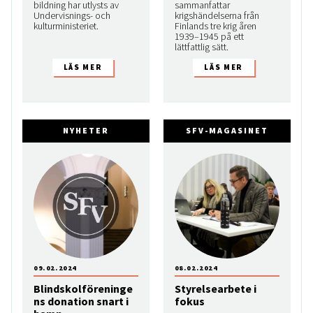
bildning har utlysts av
sammanfattar
Undervisnings- och
krigshändelserna från
kulturministeriet.
Finlands tre krig åren
1939–1945 på ett
lättfattlig sätt.
NYHETER
SFV-MAGASINET
09.02.2024
08.02.2024
Blindskolföreninge
Styrelsearbete i
ns donation snart i
fokus