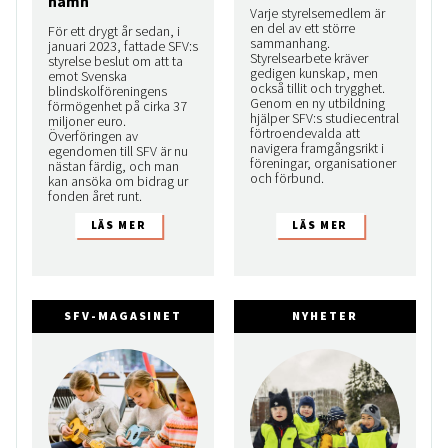
hamn
Varje styrelsemedlem är
en del av ett större
För ett drygt år sedan, i
sammanhang.
januari 2023, fattade SFV:s
Styrelsearbete kräver
styrelse beslut om att ta
gedigen kunskap, men
emot Svenska
också tillit och trygghet.
blindskolföreningens
Genom en ny utbildning
förmögenhet på cirka 37
hjälper SFV:s studiecentral
miljoner euro.
förtroendevalda att
Överföringen av
navigera framgångsrikt i
egendomen till SFV är nu
föreningar, organisationer
nästan färdig, och man
och förbund.
kan ansöka om bidrag ur
fonden året runt.
SFV-MAGASINET
NYHETER