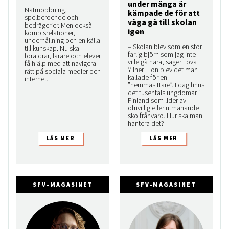
under många år
Nätmobbning,
kämpade de för att
spelberoende och
våga gå till skolan
bedrägerier. Men också
igen
kompis­relationer,
underhållning och en källa
– Skolan blev som en stor
till kunskap. Nu ska
farlig björn som jag inte
föräldrar, lärare och elever
ville gå nära, säger Lova
få hjälp med att navigera
Yllner. Hon blev det man
rätt på sociala medier och
kallade för en
internet.
”hemmasittare”. I dag finns
det tusentals ungdomar i
Finland som lider av
ofrivillig eller utmanande
skolfrånvaro. Hur ska man
hantera det?
SFV-MAGASINET
SFV-MAGASINET