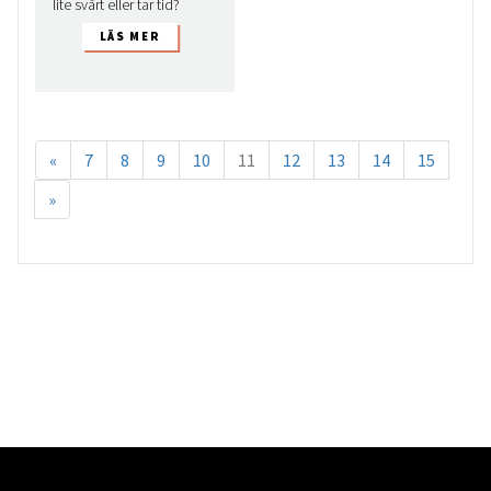
lite svårt eller tar tid?
«
7
8
9
10
11
12
13
14
15
»