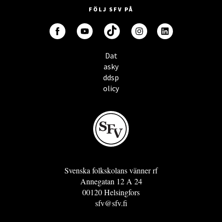
FÖLJ SFV PÅ
Dat
asky
ddsp
olicy
Svenska folkskolans vänner rf
Annegatan 12 A 24
00120 Helsingfors
sfv@sfv.fi