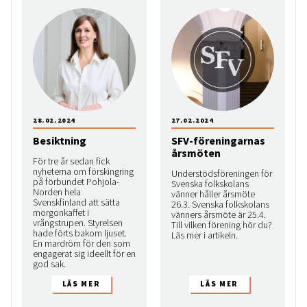
28.02.2024
27.02.2024
Besiktning
SFV-föreningarnas
årsmöten
För tre år sedan fick
nyheterna om förskingring
Understödsföreningen för
på förbundet Pohjola­-
Svenska folkskolans
Norden hela
vänner håller årsmöte
Svenskfinland att sätta
26.3. Svenska folkskolans
morgonkaffet i
vänners årsmöte är 25.4.
vrångstrupen. Styrelsen
Till vilken förening hör du?
hade förts bakom ljuset.
Läs mer i artikeln.
En mardröm för den som
engagerat sig ideellt för en
god sak.