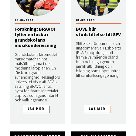
05.02.2024
01.02.2024
Forskning: BRAVO!
BUVE blir
fyller en lucka i
stödstiftelse till SFV
grundskolans
Stiftelsen för barnens och
musikundervisning
ungdomens väl i Esbo sr:s
(BUVE) uppdrag är att
Grundskolans läromedel i
främja välmående bland
musik matchar inte
barn och unga genom
målsättningarna i den
jämlik utbildning och
moderna läroplanen. En
bildning som uppmuntrar
färsk pro gradu-
till samhällsengagemang.
avhandling vid Helsingfors
universitet visar att SFV:s
satsning BRAVO! är till
nytta för lärare. Materialet
upplevs som genomtänkt
och välfungerande.