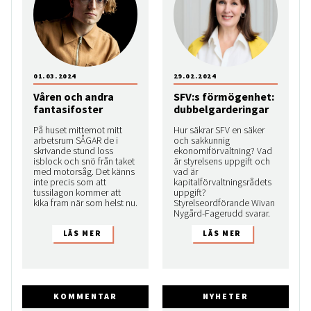
01.03.2024
29.02.2024
Våren och andra
SFV:s förmögenhet:
fantasifoster
dubbelgarderingar
På huset mittemot mitt
Hur säkrar SFV en säker
arbetsrum SÅGAR de i
och sakkunnig
skrivande stund loss
ekonomiförvaltning? Vad
isblock och snö från taket
är styrelsens uppgift och
med motorsåg. Det känns
vad är
inte precis som att
kapitalförvaltningsrådets
tussilagon kommer att
uppgift?
kika fram när som helst nu.
Styrelseordförande Wivan
Nygård-Fagerudd svarar.
KOMMENTAR
NYHETER