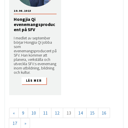
20.06.2023
Hongjia Qi
evenemangsproduc
ent på SFV
I medlet av september
börjar Hongjia Qi jobba
som
evenemangsproducent på
SFV. Han kommer att
planera, verkställa och
utveckla SFV:s evenemang
inom utbildning, bildning
och kultur.
«
9
10
11
12
13
14
15
16
17
»