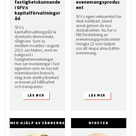
fastighetskunnande
evenemangsproduc
i SFV:s
ent
kapitalförvaltningsr
SFV:s egen verksamhet har
åd
ökat märkbart, bland
annat genom de nya
SFV:s
skolnätverken. Nu har vi
kapitalförvaltningsråd är
fått förstärkning av
styrelsens ekonomiska
evenemangsproducenten
rådgivare. Som ny
Hongjia Qi som hjälper
medlem invaldes i augusti
oss att skapa ännu bättre
2023 Jan Malms, med en
evenemang.
bakgrund i
fastighetsinvesteringar.
Han ser investeringar i fast
egendom som en mycket
människonära bransch,
idag även starkt påverkad
av kraven på hållbarhet
och transparens.
MED HJÄLP AV VÄNNERNA
NYHETER