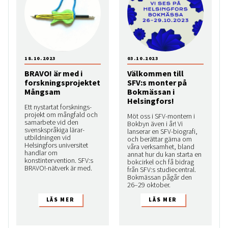
18.10.2023
03.10.2023
BRAVO! är med i
Välkommen till
forskningsprojektet
SFV:s monter på
Mångsam
Bokmässan i
Helsingfors!
Ett ny­startat forsknings­
projekt om mångfald och
Möt oss i SFV-montern i
samarbete vid den
Bokbyn även i år! Vi
svenskspråkiga lärar­
lanserar en SFV-biografi,
utbildnin­gen vid
och berättar gärna om
Helsingfors universitet
våra verksamhet, bland
handlar om
annat hur du kan starta en
konstintervention. SFV:s
bokcirkel och få bidrag
BRAVO!-nätverk är med.
från SFV:s studiecentral.
Bokmässan pågår den
26–29 oktober.