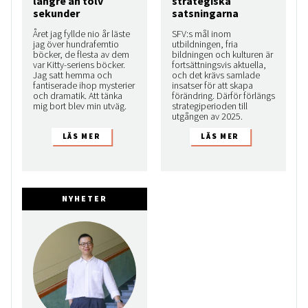
längre än tolv
strategiska
sekunder
satsningarna
Året jag fyllde nio år läste
SFV:s mål inom
jag över hundrafemtio
utbildningen, fria
böcker, de flesta av dem
bildningen och kulturen är
var Kitty-seriens böcker.
fortsättningsvis aktuella,
Jag satt hemma och
och det krävs samlade
fantiserade ihop mysterier
insatser för att skapa
och dramatik. Att tänka
förändring. Därför förlängs
mig bort blev min utväg.
strategiperioden till
utgången av 2025.
NYHETER