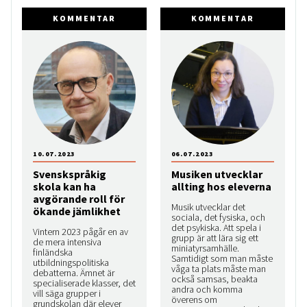
KOMMENTAR
KOMMENTAR
10.07.2023
06.07.2023
Svenskspråkig
Musiken utvecklar
skola kan ha
allting hos eleverna
avgörande roll för
Musik utvecklar det
ökande jämlikhet
sociala, det fysiska, och
det psykiska. Att spela i
Vintern 2023 pågår en av
grupp är att lära sig ett
de mera intensiva
miniatyrsamhälle.
finländska
Samtidigt som man måste
utbildningspolitiska
våga ta plats måste man
debatterna. Ämnet är
också samsas, beakta
speciali­serade klasser, det
andra och komma
vill säga grupper i
överens om
grundskolan där elever