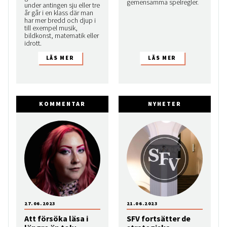
gemensamma spelregler.
under antingen sju eller tre
år går i en klass där man
har mer bredd och djup i
till exempel musik,
bildkonst, matematik eller
idrott.
KOMMENTAR
NYHETER
27.06.2023
21.06.2023
Att försöka läsa i
SFV fortsätter de