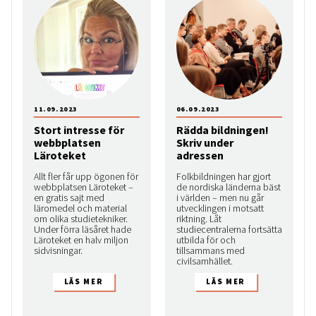
11.09.2023
06.09.2023
Stort intresse för
Rädda bildningen!
webbplatsen
Skriv under
Läroteket
adressen
Allt fler får upp ögonen för
Folkbildningen har gjort
webbplatsen Läroteket –
de nordiska länderna bäst
en gratis sajt med
i världen – men nu går
läromedel och material
utvecklingen i motsatt
om olika studietekniker.
riktning. Låt
Under förra läsåret hade
studiecentralerna fortsätta
Läroteket en halv miljon
utbilda för och
sidvisningar.
tillsammans med
civilsamhället.