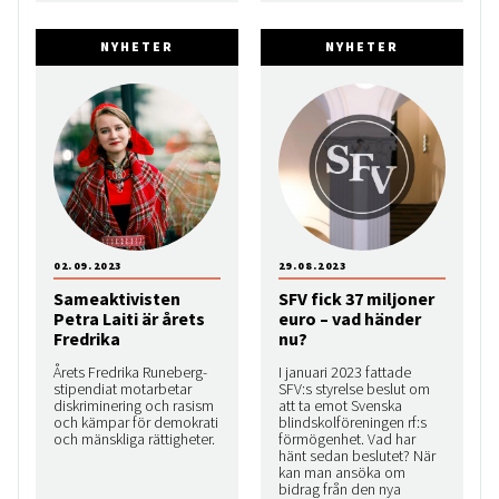
NYHETER
NYHETER
02.09.2023
29.08.2023
Sameaktivisten
SFV fick 37 miljoner
Petra Laiti är årets
euro – vad händer
Fredrika
nu?
Årets Fredrika Runeberg-
I januari 2023 fattade
stipendiat motarbetar
SFV:s styrelse beslut om
diskriminering och rasism
att ta emot Svenska
och kämpar för demokrati
blindskolföreningen rf:s
och mänskliga rättigheter.
förmögenhet. Vad har
hänt sedan beslutet? När
kan man ansöka om
bidrag från den nya