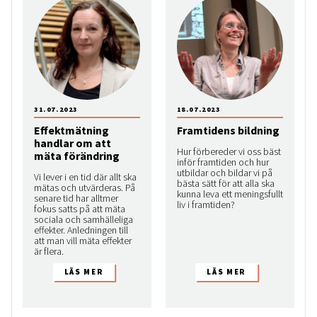
31.07.2023
18.07.2023
Effektmätning
Framtidens bildning
handlar om att
Hur förbereder vi oss bäst
mäta förändring
inför framtiden och hur
utbildar och bildar vi på
Vi lever i en tid där allt ska
bästa sätt för att alla ska
mätas och utvärderas. På
kunna leva ett meningsfullt
senare tid har alltmer
liv i framtiden?
fokus satts på att mäta
sociala och samhälleliga
effekter. Anledningen till
att man vill mäta effekter
är flera.