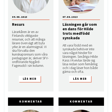
09.08.2023
07.08.2023
Resurs
Läsningen går som
en dans för Hilde
Lärarkåren är en av
trots medfödd
Finlands viktigaste
synskada
resurser, och att många
lärare övervägt att byta
Att vara född med en
yrke är en alarmsignal. Vi
synskada behöver inte
ska förvalta den
vara något hinder för
kunskapsresurs som våra
läsningen. Sexåriga Hilde
pedagoger är, skriver SFV-
Kass i Kvevlax lärde sig
ordförande Nygård-
läsa redan som femåring
Fagerudd i sin kolumn.
och i dag läser hon både
gärna och ofta.
KOMMENTAR
KOMMENTAR