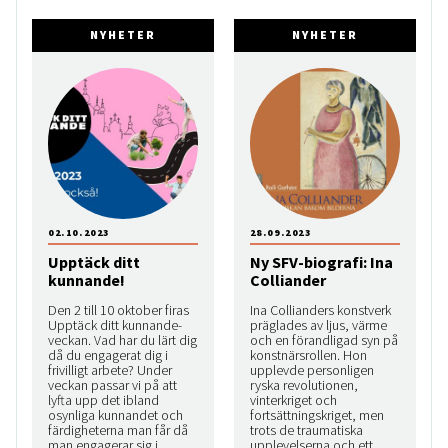
NYHETER
NYHETER
02.10.2023
28.09.2023
Upptäck ditt
Ny SFV-biografi: Ina
kunnande!
Colliander
Den 2 till 10 oktober firas
Ina Collianders konstverk
Upptäck ditt kunnande-
präglades av ljus, värme
veckan. Vad har du lärt dig
och en förandligad syn på
då du engagerat dig i
konstnärsrollen. Hon
frivilligt arbete? Under
upplevde personligen
veckan passar vi på att
ryska revolutionen,
lyfta upp det ibland
vinterkriget och
osynliga kunnandet och
fortsättningskriget, men
färdigheterna man får då
trots de traumatiska
man engagerar sig i
upplevelserna och ett