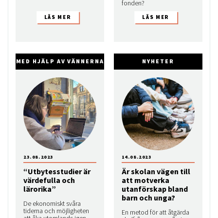
fonden?
MED HJÄLP AV VÄNNERNA
NYHETER
23.08.2023
14.08.2023
“Utbytesstudier är
Är skolan vägen till
värdefulla och
att motverka
lärorika”
utanförskap bland
barn och unga?
De ekonomiskt svåra
tiderna och möjligheten
En metod för att åtgärda