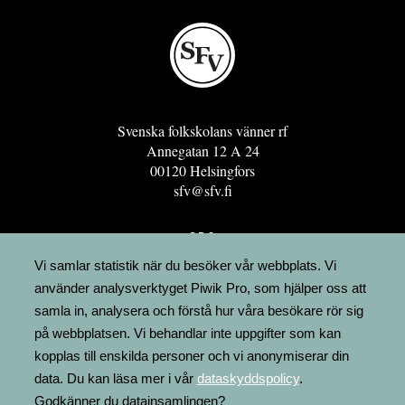
Svenska folkskolans vänner rf
Annegatan 12 A 24
00120 Helsingfors
sfv@sfv.fi
GRO
FÖRENINGSRESURSEN
Vi samlar statistik när du besöker vår webbplats. Vi
använder analysverktyget Piwik Pro, som hjälper oss att
MINNESRUNOR.FI
samla in, analysera och förstå hur våra besökare rör sig
UPPSLAGSVERKET FINLAND
på webbplatsen. Vi behandlar inte uppgifter som kan
LÄGENHETER
kopplas till enskilda personer och vi anonymiserar din
FAKTURERING
data. Du kan läsa mer i vår
dataskyddspolicy
.
Godkänner du datainsamlingen?