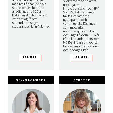
att åka utomlands igen
skolfrånvaro vann årets
märktes i år när Svenska
upplaga av
studiefonden fick flest
innovationstävlingen SFV
ansökningar på 20 år. –
Start! Syftet med årets
Det är en stor lättnad att
tävling var att hitta
veta att jag får ett
nyskapande och
stipendium, säger
verkningsfulla lösningar
studerande Malin Aulanko.
som motverkar
utanförskap bland barn
och unga i åldern 6–16 år.
På delad andra plats kom
två lösningar som också
tar avstamp i skolvärlden
och pedagogiken.
SFV-MAGASINET
NYHETER