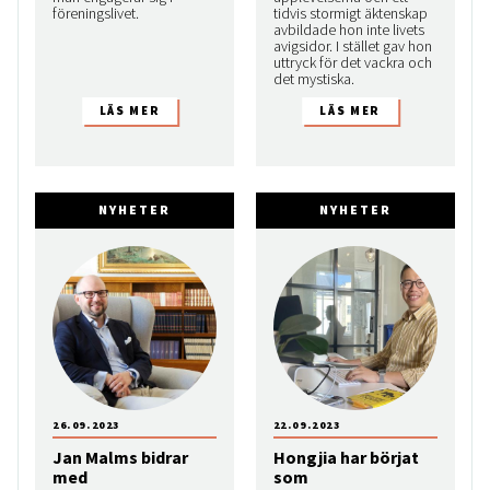
föreningslivet.
tidvis stormigt äktenskap
avbildade hon inte livets
avigsidor. I stället gav hon
uttryck för det vackra och
det mystiska.
NYHETER
NYHETER
26.09.2023
22.09.2023
Jan Malms bidrar
Hongjia har börjat
med
som