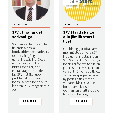
11.06.2021
21.05.2021
SFV utmanar det
SFV Start! ska ge
sedvanliga
alla jämlik start i
livet
Som en av de första i den
finlandssvenska
Utbildning går ofta i arv,
fondvärlden sparkade SFV
men måste det vara så?
denna vår igång en
Med utmaningstävlingen
utmaningstävling. Det är
SFV Start! vill SFV hitta nya
ett nytt sätt att rikta
lösningar för att ge alla en
bidragspengar, där
jämlik start i livet. Det kan
inititativtagaren – i detta
vara allt från en app till ett
fall SFV – ställer upp
samarbetsprojekt eller en
problemet som skall
ny pedagogisk metod.
lösas, skriver Johan Aura i
Vinnaren får 100 000 euro
ledaren i SFV-magasinet 2-
för att utveckla sin idé,
20.
och tanken är att skapa en
långsiktig lösning.