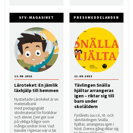
SFV-MAGASINET
PRESSMEDDELANDEN
11.08.2021
11.08.2021
Läroteket: En jämlik
Tävlingen Snälla
läxhjälp till hemmen
hjältar arrangeras
igen – riktar sig till
Nystartade Läroteket är en
barn under
materialbank
skolåldern
med pedagogiskt
stödmaterial för föräldrar
Fjolårets succé, rit- och
och elever. Den ger svar
skrivtävlingen Snälla
på viktiga frågor som
hjältar, arrangeras igen i
många undrar över. Vad
höst. Denna gång riktar sig
händer i hjärnan när vi lär
tävlingen till barn i