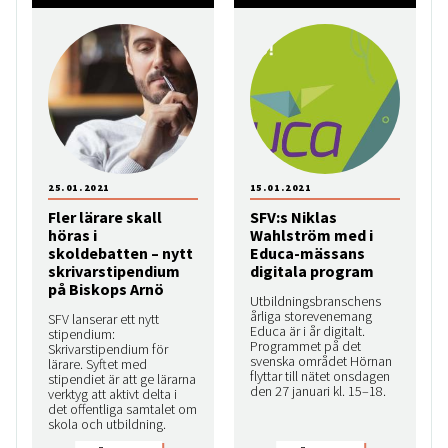
25.01.2021
15.01.2021
Fler lärare skall
SFV:s Niklas
höras i
Wahlström med i
skoldebatten – nytt
Educa-mässans
skrivarstipendium
digitala program
på Biskops Arnö
Utbildningsbranschens
årliga storevenemang
SFV lanserar ett nytt
Educa är i år digitalt.
stipendium:
Programmet på det
Skrivarstipendium för
svenska området Hörnan
lärare. Syftet med
flyttar till nätet onsdagen
stipendiet är att ge lärarna
den 27 januari kl. 15–18.
verktyg att aktivt delta i
det offentliga samtalet om
skola och utbildning.