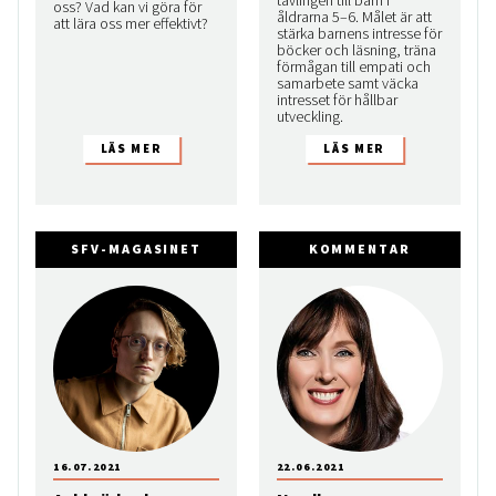
oss? Vad kan vi göra för
åldrarna 5­–6. Målet är att
att lära oss mer effektivt?
stärka barnens intresse för
böcker och läsning, träna
förmågan till empati och
samarbete samt väcka
intresset för hållbar
utveckling.
SFV-MAGASINET
KOMMENTAR
16.07.2021
22.06.2021