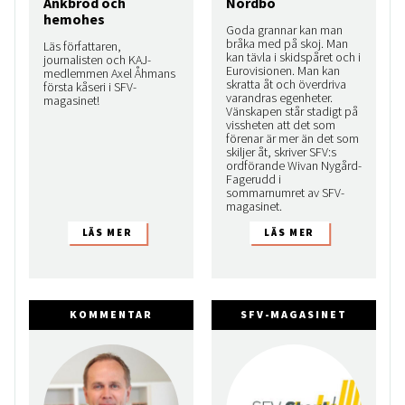
Ankbröd och
Nordbo
hemohes
Goda grannar kan man
bråka med på skoj. Man
Läs författaren,
kan tävla i skidspåret och i
journalisten och KAJ-
Eurovisionen. Man kan
medlemmen Axel Åhmans
skratta åt och överdriva
första kåseri i SFV-
varandras egenheter.
magasinet!
Vänskapen står stadigt på
vissheten att det som
förenar är mer än det som
skiljer åt, skriver SFV:s
ordförande Wivan Nygård-
Fagerudd i
sommarnumret av SFV-
magasinet.
KOMMENTAR
SFV-MAGASINET