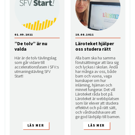
01.09.2021
18.08.2021
”De tolv” är nu
Läroteket hjälper
valda
oss studera rätt
Här är de tolv tävlingslag
Alla barn ska ha samma
som går vidare till
förutsättningar att lära sig
accelerationsfasen i SFV:s
och lyckas i skolan. Ändå
utmaningstävling SFV
har många av oss, både
Start!
barn och vuxna, vaga
kunskaper om hur
inlärning, hjärnan och
minnet fungerar. Det vill
Läroteket råda bot på.
Läroteket är webbplatsen
som lär elever att studera
effektivt och på rätt sätt,
och vårdnadshavare att
ge god läxhjälp till barnen.