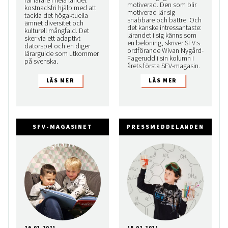
får lärare i hela landet
motiverad. Den som blir
kostnadsfri hjälp med att
motiverad lär sig
tackla det högaktuella
snabbare och bättre. Och
ämnet diversitet och
det kanske intressantaste:
kulturell mångfald. Det
lärandet i sig känns som
sker via ett adaptivt
en belöning, skriver SFV:s
datorspel och en diger
ordförande Wivan Nygård-
lärarguide som utkommer
Fagerudd i sin kolumn i
på svenska.
årets första SFV-magasin.
SFV-MAGASINET
PRESSMEDDELANDEN
26.02.2021
18.02.2021