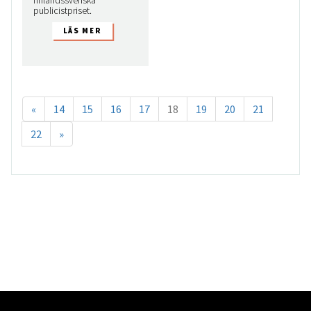
finlandssvenska
publicistpriset.
«
14
15
16
17
18
19
20
21
22
»