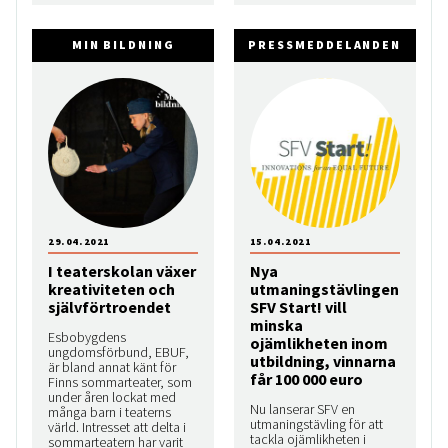
MIN BILDNING
PRESSMEDDELANDEN
29.04.2021
15.04.2021
I teaterskolan växer
Nya
kreativiteten och
utmaningstävlingen
självförtroendet
SFV Start! vill
minska
Esbobygdens
ojämlikheten inom
ungdomsförbund, EBUF,
utbildning, vinnarna
är bland annat känt för
får 100 000 euro
Finns sommarteater, som
under åren lockat med
Nu lanserar SFV en
många barn i teaterns
utmaningstävling för att
värld. Intresset att delta i
tackla ojämlikheten i
sommarteatern har varit