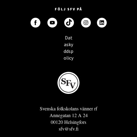
FÖLJ SFV PÅ
Dat
asky
ddsp
olicy
Svenska folkskolans vänner rf
Annegatan 12 A 24
00120 Helsingfors
sfv@sfv.fi