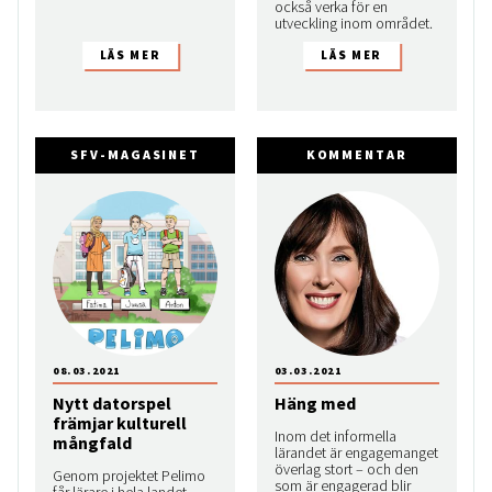
också verka för en
utveckling inom området.
SFV-MAGASINET
KOMMENTAR
08.03.2021
03.03.2021
Nytt datorspel
Häng med
främjar kulturell
Inom det informella
mångfald
lärandet är engagemanget
överlag stort – och den
Genom projektet Pelimo
som är engagerad blir