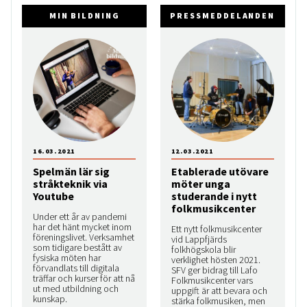
MIN BILDNING
PRESSMEDDELANDEN
16.03.2021
12.03.2021
Spelmän lär sig
Etablerade utövare
stråkteknik via
möter unga
Youtube
studerande i nytt
folkmusikcenter
Under ett år av pandemi
har det hänt mycket inom
Ett nytt folkmusikcenter
föreningslivet. Verksamhet
vid Lappfjärds
som tidigare bestått av
folkhögskola blir
fysiska möten har
verklighet hösten 2021.
förvandlats till digitala
SFV ger bidrag till Lafo
träffar och kurser för att nå
Folkmusikcenter vars
ut med utbildning och
uppgift är att bevara och
kunskap.
stärka folkmusiken, men