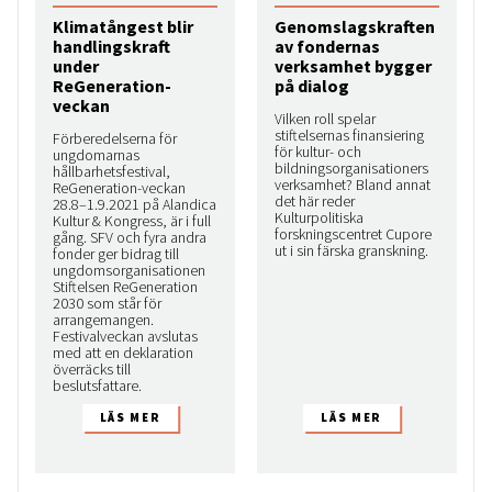
Klimatångest blir
Genomslagskraften
handlingskraft
av fondernas
under
verksamhet bygger
ReGeneration-
på dialog
veckan
Vilken roll spelar
stiftelsernas finansiering
Förberedelserna för
för kultur- och
ungdomarnas
bildningsorganisationers
hållbarhetsfestival,
verksamhet? Bland annat
ReGeneration-veckan
det här reder
28.8–1.9.2021 på Alandica
Kulturpolitiska
Kultur & Kongress, är i full
forskningscentret Cupore
gång. SFV och fyra andra
ut i sin färska granskning.
fonder ger bidrag till
ungdomsorganisationen
Stiftelsen ReGeneration
2030 som står för
arrangemangen.
Festivalveckan avslutas
med att en deklaration
överräcks till
beslutsfattare.