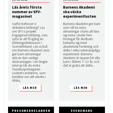
Läs årets första
Barnens Akademi
nummer av SFV-
ska väcka
magasinet
experimentlusten
Varför behöver vi
Barnens Akademi ger barn
diskutera bildning? Läs
som vill ha extra
om SFV:s projekt
utmaningar chans att lära
Engagerad bildning, vars
sig mera. Under fem
syfte är att få igång en
lördagar får skolbarn
bildningsdiskussion i
bekanta sig med
Svenskfinland. Läs också
akademisk forskning och
om Barnens Akademi som
delta i olika vetenskapliga
ger barn utmaningar
experiment. Barnens
utöver den vanliga
Akademi är öppen för alla
skolvardagen. I en längre
barn i åldern 7–12 år, och
intervju får du möta
det är gratis att delta.
Topeliuspristagaren
Liselott Lindström, som
berättar om sitt arbete i
Afrika.
PRESSMEDDELANDEN
EVENEMANG