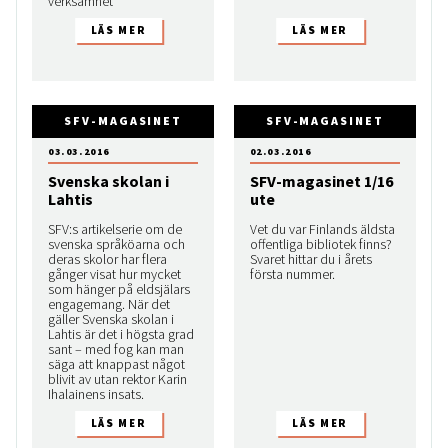
verksamhet
SFV-MAGASINET
SFV-MAGASINET
03.03.2016
02.03.2016
Svenska skolan i
SFV-magasinet 1/16
Lahtis
ute
SFV:s artikelserie om de
Vet du var Finlands äldsta
svenska språköarna och
offentliga bibliotek finns?
deras skolor har flera
Svaret hittar du i årets
gånger visat hur mycket
första nummer.
som hänger på eldsjälars
engagemang. När det
gäller Svenska skolan i
Lahtis är det i högsta grad
sant – med fog kan man
säga att knappast något
blivit av utan rektor Karin
Ihalainens insats.