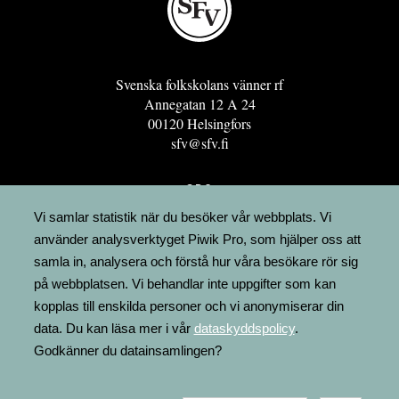
Svenska folkskolans vänner rf
Annegatan 12 A 24
00120 Helsingfors
sfv@sfv.fi
GRO
FÖRENINGSRESURSEN
Vi samlar statistik när du besöker vår webbplats. Vi
använder analysverktyget Piwik Pro, som hjälper oss att
MINNESRUNOR.FI
samla in, analysera och förstå hur våra besökare rör sig
UPPSLAGSVERKET FINLAND
på webbplatsen. Vi behandlar inte uppgifter som kan
LÄGENHETER
kopplas till enskilda personer och vi anonymiserar din
FAKTURERING
data. Du kan läsa mer i vår
dataskyddspolicy
.
Godkänner du datainsamlingen?