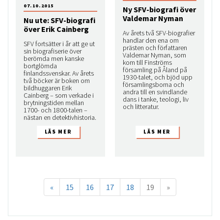
07.10.2015
Ny SFV-biografi över
Valdemar Nyman
Nu ute: SFV-biografi
över Erik Cainberg
Av årets två SFV-biografier
handlar den ena om
SFV fortsätter i år att ge ut
prästen och författaren
sin biografiserie över
Valdemar Nyman, som
berömda men kanske
kom till Finströms
bortglömda
församling på Åland på
finlandssvenskar. Av årets
1930-talet, och bjöd upp
två böcker är boken om
församlingsborna och
bildhuggaren Erik
andra till en svindlande
Cainberg – som verkade i
dans i tanke, teologi, liv
brytningstiden mellan
och litteratur.
1700- och 1800-talen –
nästan en detektivhistoria.
«
15
16
17
18
19
»