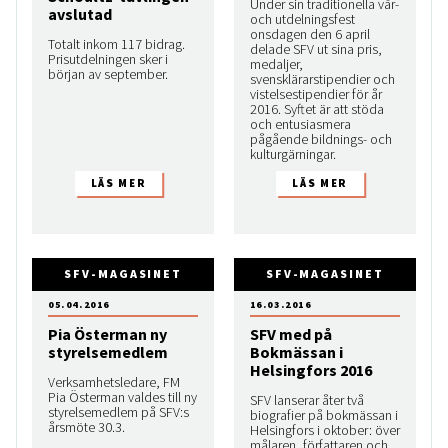
Under sin traditionella vår-
avslutad
och utdelningsfest
onsdagen den 6 april
Totalt inkom 117 bidrag.
delade SFV ut sina pris,
Prisutdelningen sker i
medaljer,
början av september.
svensklärarstipendier och
vistelsestipendier för år
2016. Syftet är att stöda
och entusiasmera
pågående bildnings- och
kulturgärningar.
SFV-MAGASINET
SFV-MAGASINET
05.04.2016
16.03.2016
Pia Österman ny
SFV med på
styrelsemedlem
Bokmässan i
Helsingfors 2016
Verksamhetsledare, FM
Pia Österman valdes till ny
SFV lanserar åter två
styrelsemedlem på SFV:s
biografier på bokmässan i
årsmöte 30.3.
Helsingfors i oktober: över
målaren, författaren och