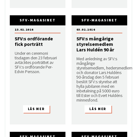
SFV-MAGASINET
SFV-MAGASINET
23.02.2016
03.02.2016
SFV:s ordförande
SFV:s mångårige
fick porträtt
styrelsemedlem
Lars Huldén 90 år
Under en ceremoni
tisdagen den 23 februari
Med anledning av SFV:s
avtäcktes porträttet av
mångårige
SFV:s ordförande Per-
styrelsemedlem, hedersmedlem
Edvin Persson.
och donator Lars Huldéns
90-årsdag den 5 februari
beslöt SFV:s styrelse att
hylla jubilaren med en
inbetalning på 5000 euro
till Ester och Evert Huldéns
minnesfond.
SFV-MAGASINET
SFV-MAGASINET