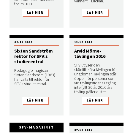
vänner till Luckan.
fr.o.m. 18.1.
02.11.2015
12.10.2015
Sixten Sandström
Arvid Mörne-
rektor för SFV:s
tävlingen 2016
studiecentral
SFV utlyser den
skönlitterära tävlingen för
Pedagogie magister
ungdomar. Tävlingen står
Sixten Sandström (1963)
öppen för personer som
har valts till rektor för
vid tävlingstidens utgång
SFV:s studiecentral.
inte fyllt 30 år. 2016 års
tävling gäller dikter.
SFV-MAGASINET
07.10.2015