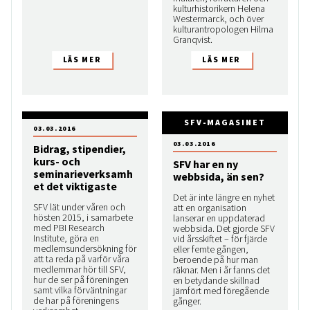
kulturhistorikern Helena
Westermarck, och över
kulturantropologen Hilma
Granqvist.
SFV-MAGASINET
03.03.2016
03.03.2016
Bidrag, stipendier,
kurs- och
SFV har en ny
seminarieverksamh
webbsida, än sen?
et det viktigaste
Det är inte längre en nyhet
SFV lät under våren och
att en organisation
hösten 2015, i samarbete
lanserar en uppdaterad
med PBI Research
webbsida. Det gjorde SFV
Institute, göra en
vid årsskiftet – för fjärde
medlemsundersökning för
eller femte gången,
att ta reda på varför våra
beroende på hur man
medlemmar hör till SFV,
räknar. Men i år fanns det
hur de ser på föreningen
en betydande skillnad
samt vilka förväntningar
jämfört med föregående
de har på föreningens
gånger.