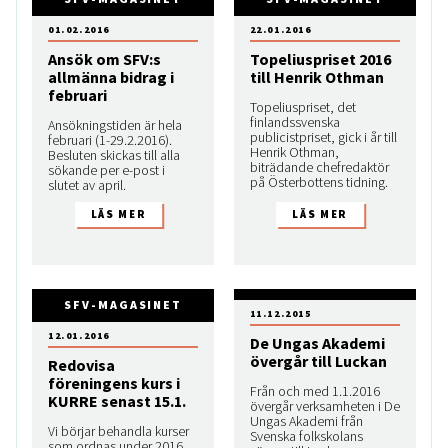
01.02.2016
22.01.2016
Ansök om SFV:s
Topeliuspriset 2016
allmänna bidrag i
till Henrik Othman
februari
Topeliuspriset, det
finlandssvenska
Ansökningstiden är hela
publicistpriset, gick i år till
februari (1-29.2.2016).
Henrik Othman,
Besluten skickas till alla
biträdande chefredaktör
sökande per e-post i
på Österbottens tidning.
slutet av april.
SFV-MAGASINET
11.12.2015
12.01.2016
De Ungas Akademi
övergår till Luckan
Redovisa
föreningens kurs i
Från och med 1.1.2016
KURRE senast 15.1.
övergår verksamheten i De
Ungas Akademi från
Vi börjar behandla kurser
Svenska folkskolans
som ordnas under 2016