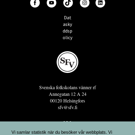
Dat
asky
ddsp
olicy
Svenska folkskolans vänner rf
Annegatan 12 A 24
00120 Helsingfors
sfv@sfv.fi
GRO
FÖRENINGSRESURSEN
Vi samlar statistik när du besöker vår webbplats. Vi