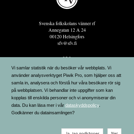
Svenska folkskolans vänner rf
Annegatan 12 A 24
00120 Helsingfors
sfv@sfv.fi
GRO
FÖRENINGSRESURSEN
Vi samlar statistik när du besöker vår webbplats. Vi
använder analysverktyget Piwik Pro, som hjälper oss att
MINNESRUNOR.FI
samla in, analysera och förstå hur våra besökare rör sig
UPPSLAGSVERKET FINLAND
på webbplatsen. Vi behandlar inte uppgifter som kan
LÄGENHETER
kopplas till enskilda personer och vi anonymiserar din
FAKTURERING
data. Du kan läsa mer i vår
dataskyddspolicy
.
Godkänner du datainsamlingen?
Ja, jag godkänner
Nej