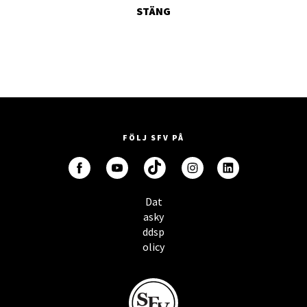
STÄNG
FÖLJ SFV PÅ
Dat
asky
ddsp
olicy