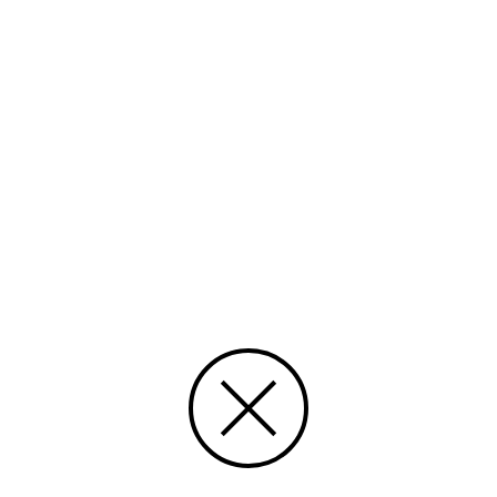
31.10 kl. 17:30-20.00 i Åbo
13.11 kl. 14-16 i Vasa
21.11 kl. 18-20:30 i Helsingfors