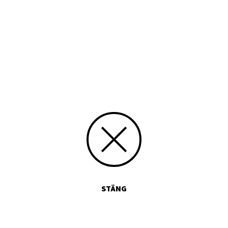
årdslärare
re
rare
n hittar du här.
STÄNG