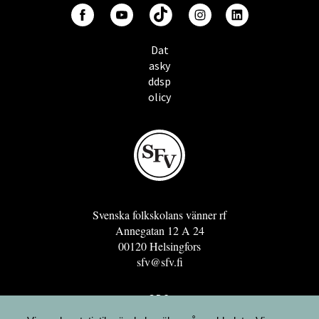
Dat
asky
ddsp
olicy
Svenska folkskolans vänner rf
Annegatan 12 A 24
00120 Helsingfors
sfv@sfv.fi
GRO
FÖRENINGSRESURSEN