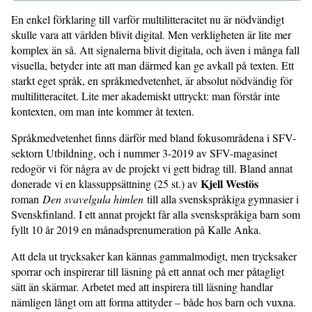
En enkel förklaring till varför multilitteracitet nu är nödvändigt
skulle vara att världen blivit digital. Men verkligheten är lite mer
komplex än så. Att signalerna blivit digitala, och även i många fall
visuella, betyder inte att man därmed kan ge avkall på texten. Ett
starkt eget språk, en språkmedvetenhet, är absolut nödvändig för
multilitteracitet. Lite mer akademiskt uttryckt: man förstår inte
kontexten, om man inte kommer åt texten.
Språkmedvetenhet finns därför med bland fokusområdena i SFV-
sektorn Utbildning, och i nummer 3-2019 av SFV-magasinet
redogör vi för några av de projekt vi gett bidrag till. Bland annat
Kjell Westös
donerade vi en klassuppsättning (25 st.) av
roman
Den svavelgula himlen
till alla svenskspråkiga gymnasier i
Svenskfinland. I ett annat projekt får alla svenskspråkiga barn som
fyllt 10 år 2019 en månadsprenumeration på Kalle Anka.
Att dela ut trycksaker kan kännas gammalmodigt, men trycksaker
sporrar och inspirerar till läsning på ett annat och mer påtagligt
sätt än skärmar. Arbetet med att inspirera till läsning handlar
nämligen långt om att forma attityder – både hos barn och vuxna.