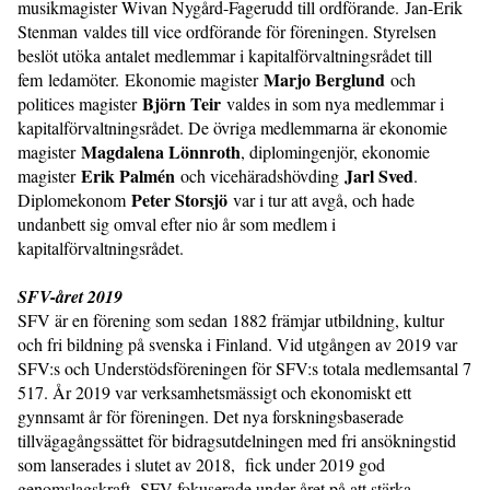
musikmagister Wivan Nygård-Fagerudd till ordförande. Jan-Erik
Stenman valdes till vice ordförande för föreningen. Styrelsen
beslöt utöka antalet medlemmar i kapitalförvaltningsrådet till
Marjo Berglund
fem ledamöter. Ekonomie magister
och
Björn Teir
politices magister
valdes in som nya medlemmar i
kapitalförvaltningsrådet. De övriga medlemmarna är ekonomie
Magdalena Lönnroth
magister
, diplomingenjör, ekonomie
Erik Palmén
Jarl Sved
magister
och vicehäradshövding
.
Peter Storsjö
Diplomekonom
var i tur att avgå, och hade
undanbett sig omval efter nio år som medlem i
kapitalförvaltningsrådet.
SFV-året 2019
SFV är en förening som sedan 1882 främjar utbildning, kultur
och fri bildning på svenska i Finland. Vid utgången av 2019 var
SFV:s och Understödsföreningen för SFV:s totala medlemsantal 7
517. År 2019 var verksamhetsmässigt och ekonomiskt ett
gynnsamt år för föreningen. Det nya forskningsbaserade
tillvägagångssättet för bidragsutdelningen med fri ansökningstid
som lanserades i slutet av 2018, fick under 2019 god
genomslagskraft. SFV fokuserade under året på att stärka