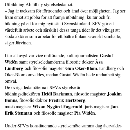
Utbildning Ab till ny styrelseledamot.
– Jag är tacksam för förtroendet och ärad över möjligheten. Jag ser
fram emot att jobba för att främja utbildning, kultur och fri
bildning på ett för mig nytt sätt i Svenskfinland. SFV gör ett
värdefullt arbete och särskilt i dessa tunga tider är det viktigt att
stöda aktörer som arbetar för ett bättre finlandssvenskt samhälle,
säger Järvinen.
Gustaf
I tur att avgå var vice ordförande, kulturjournalisten
Widén
Åsa
samt styrelseledamöterna filosofie doktor
Lindberg
Gun Oker-Blom
och filosofie magister
. Lindberg och
Oker-Blom omvaldes, medan Gustaf Widén hade undanbett sig
omval.
De övriga ledamöterna i SFV:s styrelse är
Heidi Backman
Joakim
bildningsdirektören
, filosofie magister
Bonns
Fredrik Hertzberg
, filosofie doktor
,
Wivan Nygård-Fagerudd
Jan-
musikmagister
, juris magister
Erik Stenman
Pia Widén
och filosofie magister
.
Under SFV:s konstituerande styrelsemöte samma dag återvaldes