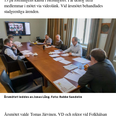
medlemmar i mötet via videolänk. Vid årsmötet behandlades
stadgeenliga ärenden.
Årsmötet leddes av Jonas Lång. Foto: Rabbe Sandelin
Årsmötet valde Tomas Järvinen, VD och rektor vid Folkhälsan