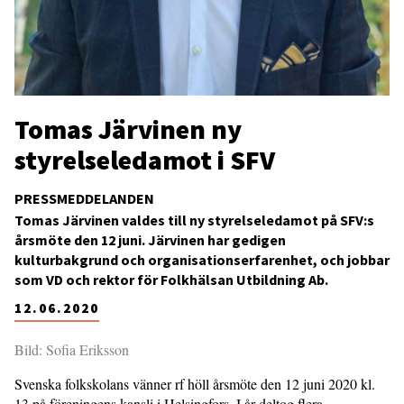
Tomas Järvinen ny
styrelseledamot i SFV
PRESSMEDDELANDEN
Tomas Järvinen valdes till ny styrelseledamot på SFV:s
årsmöte den 12 juni. Järvinen har gedigen
kulturbakgrund och organisationserfarenhet, och jobbar
som VD och rektor för Folkhälsan Utbildning Ab.
12.06.2020
Bild: Sofia Eriksson
Svenska folkskolans vänner rf höll årsmöte den 12 juni 2020 kl.
13 på föreningens kansli i Helsingfors. I år deltog flera