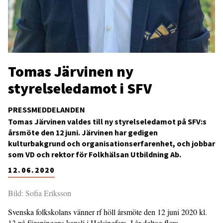
Tomas Järvinen ny
styrelseledamot i SFV
PRESSMEDDELANDEN
Tomas Järvinen valdes till ny styrelseledamot på SFV:s
årsmöte den 12 juni. Järvinen har gedigen
kulturbakgrund och organisationserfarenhet, och jobbar
som VD och rektor för Folkhälsan Utbildning Ab.
12.06.2020
Bild: Sofia Eriksson
Svenska folkskolans vänner rf höll årsmöte den 12 juni 2020 kl.
13 på föreningens kansli i Helsingfors. I år deltog flera