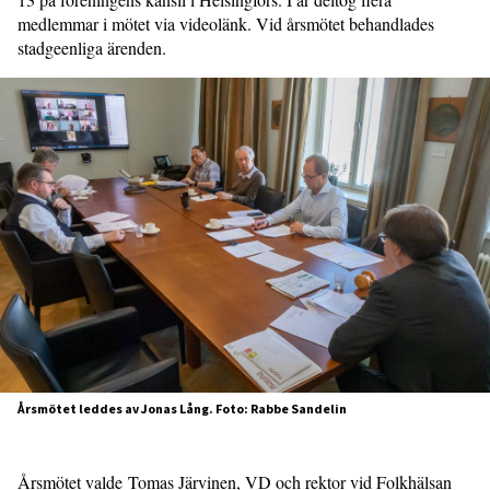
medlemmar i mötet via videolänk. Vid årsmötet behandlades
stadgeenliga ärenden.
Årsmötet leddes av Jonas Lång. Foto: Rabbe Sandelin
Årsmötet valde Tomas Järvinen, VD och rektor vid Folkhälsan