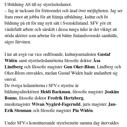
Utbildning Ab till ny styrelseledamot.
– Jag är tacksam för förtroendet och ärad över möjligheten. Jag ser
fram emot att jobba för att främja utbildning, kultur och fri
bildning på ett för mig nytt sätt i Svenskfinland. SFV gör ett
värdefullt arbete och särskilt i dessa tunga tider är det viktigt att
stöda aktörer som arbetar för ett bättre finlandssvenskt samhälle,
säger Järvinen.
Gustaf
I tur att avgå var vice ordförande, kulturjournalisten
Widén
Åsa
samt styrelseledamöterna filosofie doktor
Lindberg
Gun Oker-Blom
och filosofie magister
. Lindberg och
Oker-Blom omvaldes, medan Gustaf Widén hade undanbett sig
omval.
De övriga ledamöterna i SFV:s styrelse är
Heidi Backman
Joakim
bildningsdirektören
, filosofie magister
Bonns
Fredrik Hertzberg
, filosofie doktor
,
Wivan Nygård-Fagerudd
Jan-
musikmagister
, juris magister
Erik Stenman
Pia Widén
och filosofie magister
.
Under SFV:s konstituerande styrelsemöte samma dag återvaldes