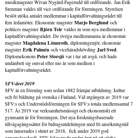
musikmagister Wivan Nygård-Fagerudd till ordförande. Jan-Erik
Stenman valdes till vice ordförande för föreningen. Styrelsen
beslöt utöka antalet medlemmar i kapitalförvaltningsrådet till
Marjo Berglund
fem ledamöter. Ekonomie magister
och
Björn Teir
politices magister
valdes in som nya medlemmar i
kapitalförvaltningsrådet. De övriga medlemmarna är ekonomie
Magdalena Lönnroth
magister
, diplomingenjör, ekonomie
Erik Palmén
Jarl Sved
magister
och vicehäradshövding
.
Peter Storsjö
Diplomekonom
var i tur att avgå, och hade
undanbett sig omval efter nio år som medlem i
kapitalförvaltningsrådet.
SFV-året 2019
SFV är en förening som sedan 1882 främjar utbildning, kultur
och fri bildning på svenska i Finland. Vid utgången av 2019 var
SFV:s och Understödsföreningen för SFV:s totala medlemsantal 7
517. År 2019 var verksamhetsmässigt och ekonomiskt ett
gynnsamt år för föreningen. Det nya forskningsbaserade
tillvägagångssättet för bidragsutdelningen med fri ansökningstid
som lanserades i slutet av 2018, fick under 2019 god
genomslagskraft. SFV fokuserade under året på att stärka