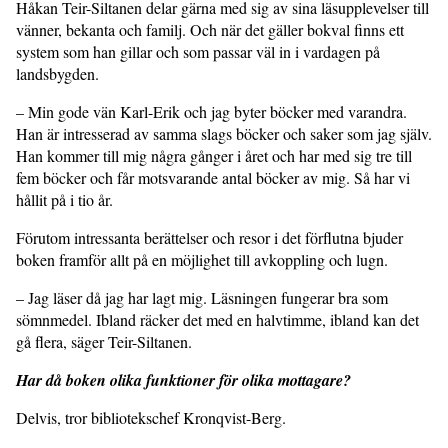
Håkan Teir-Siltanen delar gärna med sig av sina läsupplevelser till
vänner, bekanta och familj. Och när det gäller bokval finns ett
system som han gillar och som passar väl in i vardagen på
landsbygden.
– Min gode vän Karl-Erik och jag byter böcker med varandra.
Han är intresserad av samma slags böcker och saker som jag själv.
Han kommer till mig några gånger i året och har med sig tre till
fem böcker och får motsvarande antal böcker av mig. Så har vi
hållit på i tio år.
Förutom intressanta berättelser och resor i det förflutna bjuder
boken framför allt på en möjlighet till avkoppling och lugn.
– Jag läser då jag har lagt mig. Läsningen fungerar bra som
sömnmedel. Ibland räcker det med en halvtimme, ibland kan det
gå flera, säger Teir-Siltanen.
Har då boken olika funktioner för olika mottagare?
Delvis, tror bibliotekschef Kronqvist-Berg.