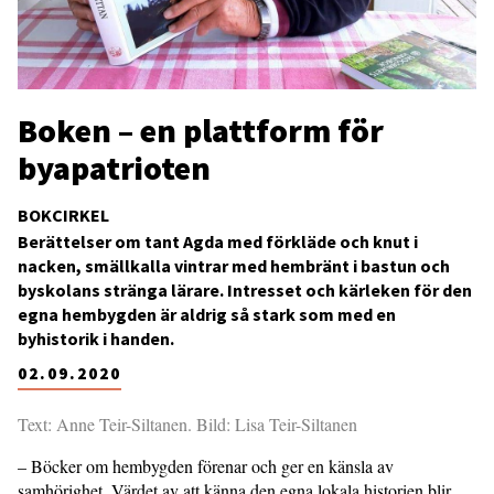
Boken – en plattform för
byapatrioten
BOKCIRKEL
Berättelser om tant Agda med förkläde och knut i
nacken, smällkalla vintrar med hembränt i bastun och
byskolans stränga lärare. Intresset och kärleken för den
egna hembygden är aldrig så stark som med en
byhistorik i handen.
02.09.2020
Text: Anne Teir-Siltanen. Bild: Lisa Teir-Siltanen
– Böcker om hembygden förenar och ger en känsla av
samhörighet. Värdet av att känna den egna lokala historien blir