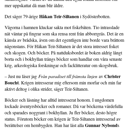
mer uppskattat då man blir äldre.
Håkan Teir-Siltanen
Det säger 79-årige
i Sydösterbotten.
Vågorna i hamnen kluckar sakta mot fiskebåten. Tio intrasslade
nät väntar på fingrar som ska rensa rent från abborrgräs. Det är en
känsla av brådska, även om det egentligen inte borde vara bråttom
någonstans. För Håkan Teir-Siltanen är det stora intresset fisket
och skogen. Och böcker. På nattduksbordet är boken aldrig långt
borta och i bokhyllan trängs böcker som handlar om våra senaste
krig, arkeologiska forskningar och facklitteratur om skogsbruk.
Christer
– Just nu läser jag
Från paradiset till främsta linjen
av
Boucht
. Krigen intresserar mig eftersom min morfar och min far
aktivt deltog i olika strider, säger Teir-Siltanen.
Böcker och läsning har alltid intresserat honom. I ungdomen
lockade äventyrsböcker och romaner. Då var böckerna värdefulla
och sparades noggrant i bokhyllan. Ju fler böcker, desto högre
status. Förutom böcker om krigen är Teir-Siltanen intresserad av
Gunnar Nybond
berättelser om hembygden. Han har läst alla
s