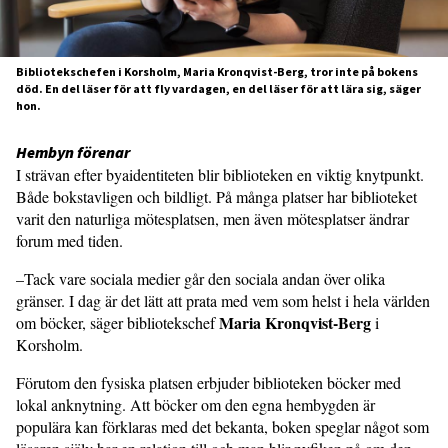
Bibliotekschefen i Korsholm, Maria Kronqvist-Berg, tror inte på bokens
död. En del läser för att fly vardagen, en del läser för att lära sig, säger
hon.
Hembyn förenar
I strävan efter byaidentiteten blir biblioteken en viktig knytpunkt.
Både bokstavligen och bildligt. På många platser har biblioteket
varit den naturliga mötesplatsen, men även mötesplatser ändrar
forum med tiden.
–Tack vare sociala medier går den sociala andan över olika
gränser. I dag är det lätt att prata med vem som helst i hela världen
Maria Kronqvist-Berg
om böcker, säger bibliotekschef
i
Korsholm.
Förutom den fysiska platsen erbjuder biblioteken böcker med
lokal anknytning. Att böcker om den egna hembygden är
populära kan förklaras med det bekanta, boken speglar något som