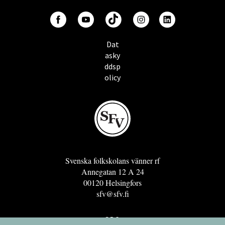
Dat
asky
ddsp
olicy
Svenska folkskolans vänner rf
Annegatan 12 A 24
00120 Helsingfors
sfv@sfv.fi
GRO