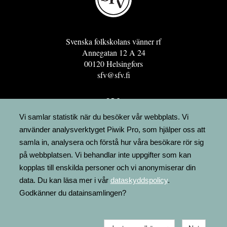
Svenska folkskolans vänner rf
Annegatan 12 A 24
00120 Helsingfors
sfv@sfv.fi
GRO
FÖRENINGSRESURSEN
Vi samlar statistik när du besöker vår webbplats. Vi
använder analysverktyget Piwik Pro, som hjälper oss att
MINNESRUNOR.FI
samla in, analysera och förstå hur våra besökare rör sig
UPPSLAGSVERKET FINLAND
på webbplatsen. Vi behandlar inte uppgifter som kan
LÄGENHETER
kopplas till enskilda personer och vi anonymiserar din
FAKTURERING
data. Du kan läsa mer i vår
dataskyddspolicy
.
Godkänner du datainsamlingen?