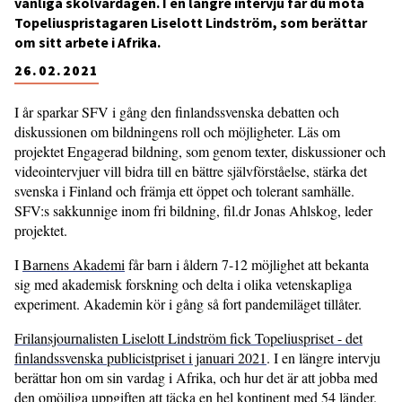
vanliga skolvardagen. I en längre intervju får du möta
Topeliuspristagaren Liselott Lindström, som berättar
om sitt arbete i Afrika.
26.02.2021
I år sparkar SFV i gång den finlandssvenska debatten och
diskussionen om bildningens roll och möjligheter. Läs om
projektet Engagerad bildning, som genom texter, diskussioner och
videointervjuer vill bidra till en bättre självförståelse, stärka det
svenska i Finland och främja ett öppet och tolerant samhälle.
SFV:s sakkunnige inom fri bildning, fil.dr Jonas Ahlskog, leder
projektet.
I
Barnens Akademi
får barn i åldern 7-12 möjlighet att bekanta
sig med akademisk forskning och delta i olika vetenskapliga
experiment. Akademin kör i gång så fort pandemiläget tillåter.
Frilansjournalisten Liselott Lindström fick Topeliuspriset - det
finlandssvenska publicistpriset i januari 2021
. I en längre intervju
berättar hon om sin vardag i Afrika, och hur det är att jobba med
den omöjliga uppgiften att täcka en hel kontinent med 54 länder.