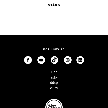
STÄNG
FÖLJ SFV PÅ
Dat
asky
ddsp
olicy