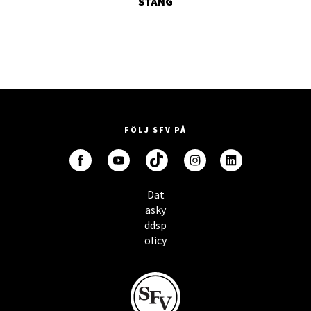
STÄNG
FÖLJ SFV PÅ
Dat
asky
ddsp
olicy