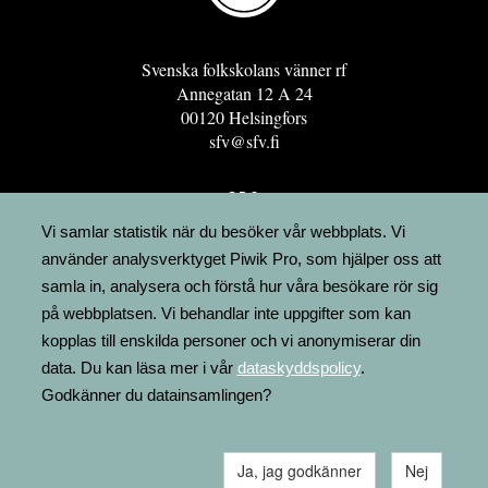
Svenska folkskolans vänner rf
Annegatan 12 A 24
00120 Helsingfors
sfv@sfv.fi
GRO
FÖRENINGSRESURSEN
Vi samlar statistik när du besöker vår webbplats. Vi
använder analysverktyget Piwik Pro, som hjälper oss att
MINNESRUNOR.FI
samla in, analysera och förstå hur våra besökare rör sig
UPPSLAGSVERKET FINLAND
på webbplatsen. Vi behandlar inte uppgifter som kan
LÄGENHETER
kopplas till enskilda personer och vi anonymiserar din
FAKTURERING
data. Du kan läsa mer i vår
dataskyddspolicy
.
Godkänner du datainsamlingen?
Ja, jag godkänner
Nej