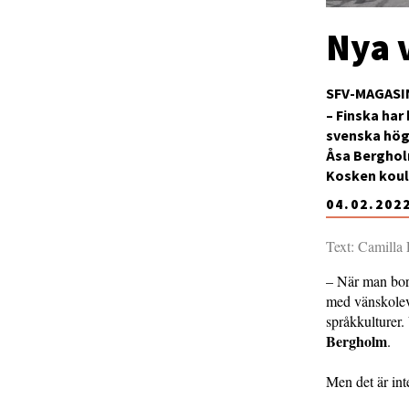
Nya 
SFV-MAGASI
– Finska har 
svenska hög
Åsa Bergholm
Kosken koul
04.02.202
Text: Camilla
– När man bor 
med vänskolev
språkkulturer.
Bergholm
.
Men det är int