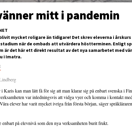
vänner mitt i pandemin
NET
blivit mycket roligare än tidigare! Det skrev eleverna i årskurs 
stadium när de ombads att utvärdera höstterminen. Enligt sp
 är det här ett direkt resultat av det nya samarbetet med v
u i Imatra.
2
 Lindberg
i Karis kan man lätt få för sig att man klarar sig på enbart svenska i Fin
erksamheten var inledningsvis att vidga vyer och komma i kontakt me
 Våra elever har varit mycket ivriga från första början, säger språklärare
e enbart på elevnivå som den nya verksamheten burit frukt.