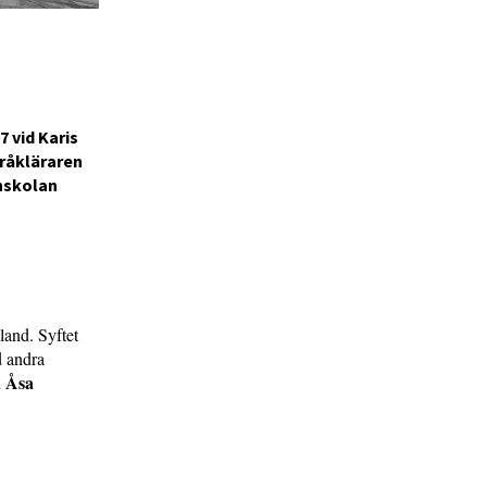
7 vid Karis
råkläraren
änskolan
land. Syftet
d andra
Åsa
n