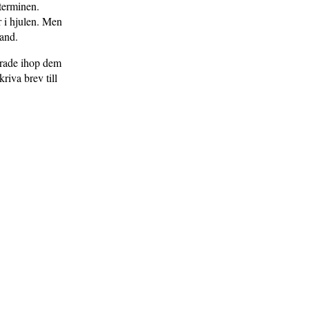
terminen.
 i hjulen. Men
band.
parade ihop dem
kriva brev till