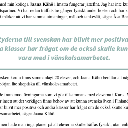
Jaana Kähö
med min kollega
i Imatra fungerar jättefint. Jag har inte k
tspartner. Vi har redan träffats tre gånger fysiskt under hösten och har 
i märker att vi har samma utmaningar, mål och tankesätt, säger Åsa Be
tyderna till svenskan har blivit mer positiv
a klasser har frågat om de också skulle kun
vara med i vänskolsamarbetet.
osken koulu finns sammanlagt 20 elever, och Jaana Kähö berättar att nå
början lite skeptiska till vänskolesamarbetet.
de fram emot övningarna som vi gör tillsammans med eleverna i Karis.
r insett att det verkligen finns behov av att kunna svenska även i Finlan
har blivit mer positiva och andra klasser har frågat om de också skulle k
esamarbetet, säger Jaana Kähö.
nen hade man inga planer på att eleverna skulle träffas fysiskt, utan enba