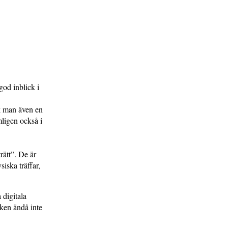
god inblick i
ck man även en
ligen också i
rätt”. De är
siska träffar,
 digitala
öken ändå inte