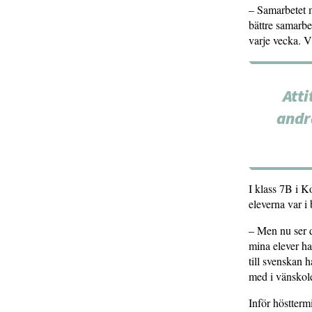
– Samarbetet 
bättre samarbe
varje vecka. V
Atti
andr
I klass 7B i K
eleverna var i 
– Men nu ser 
mina elever ha
till svenskan 
med i vänskol
Inför hösttermi