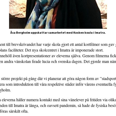
Åsa Bergholm uppskattar samarbetet med Kosken koulu i Imatra.
 till brevskrivandet har varje skola gjort ett antal kortfilmer som gav 
ans faciliteter. Det nya skolcentret i Imatra är imponerade stort.
nnehöll även kortpresentationer av eleverna själva. Genom filmerna fi
den andra vänskolan firade lucia och svenska dagen. Det gjorde man näm
t större projekt på gång där vi planerar att göra någon form av ”stadsport
era som introduktion till våra respektive städer inför vårens eventuella fy
gholm.
 eleverna håller numera kontakt med sina vänelever på fritiden via olika
nden till Imatra är långa, och oavsett pandemin, så hade de fysiska bes
ras särskilt ofta.