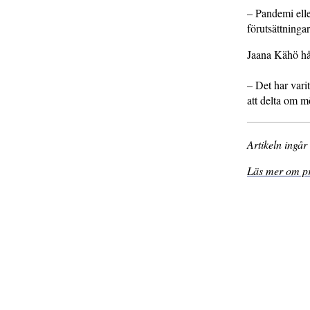
– Pandemi elle
förutsättninga
Jaana Kähö hå
– Det har vari
att delta om m
Artikeln ingå
Läs mer om pro