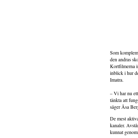
Som komplement
den andras skol
Kortfilmerna i
inblick i hur 
Imatra.
– Vi har nu et
tänkta att fung
säger Åsa Ber
De mest aktiva
kanaler. Avstå
kunnat genomfö