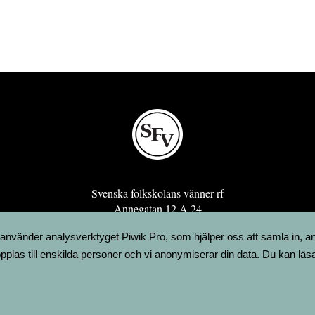
Svenska folkskolans vänner rf
Annegatan 12 A 24
00120 Helsingfors
 använder analysverktyget Piwik Pro, som hjälper oss att samla in, a
sfv@sfv.fi
pplas till enskilda personer och vi anonymiserar din data. Du kan läs