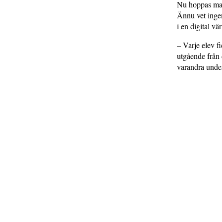
Nu hoppas man
Ännu vet inge
i en digital v
– Varje elev f
utgående från d
varandra under