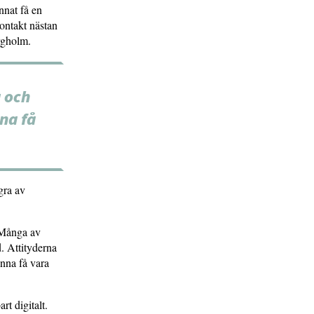
unnat få en
kontakt nästan
rgholm.
a och
na få
gra av
 Många av
d. Attityderna
unna få vara
rt digitalt.