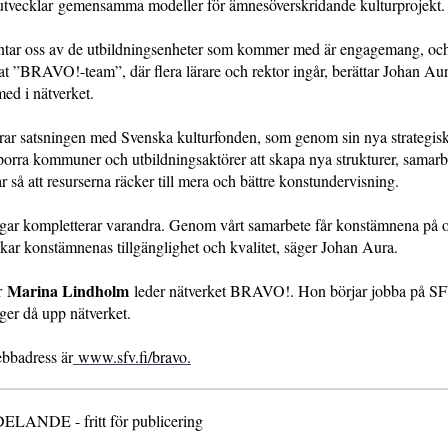
utvecklar gemensamma modeller för ämnesöverskridande kulturprojekt
äntar oss av de utbildningsenheter som kommer med är engagemang, och
llat ”BRAVO!-team”, där flera lärare och rektor ingår, berättar Johan Au
med i nätverket.
ar satsningen med Svenska kulturfonden, som genom sin nya strategisk
orra kommuner och utbildningsaktörer att skapa nya strukturer, samarb
r så att resurserna räcker till mera och bättre konstundervisning.
ngar kompletterar varandra. Genom vårt samarbete får konstämnena på o
kar konstämnenas tillgänglighet och kvalitet, säger Johan Aura.
Marina Lindholm
r
leder nätverket BRAVO!. Hon börjar jobba på SF
ger då upp nätverket.
badress är
www.sfv.fi/bravo.
NDE - fritt för publicering