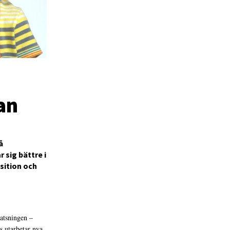
an
å
 sig bättre i
sition och
atsningen –
s utarbetar nya