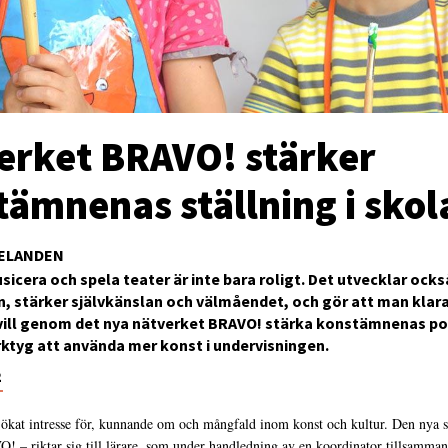
erket BRAVO! stärker
tämnenas ställning i skol
ELANDEN
sicera och spela teater är inte bara roligt. Det utvecklar ocks
n, stärker självkänslan och välmåendet, och gör att man klarar
 vill genom det nya nätverket BRAVO! stärka konstämnenas po
rktyg att använda mer konst i undervisningen.
2
ökat intresse för, kunnande om och mångfald inom konst och kultur. Den nya s
! – riktar sig till lärare, som under handledning av en koordinator tillsamman