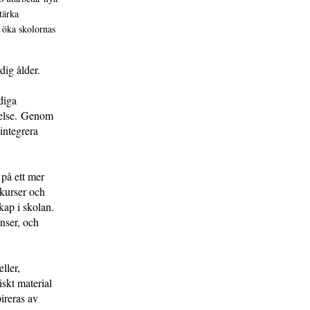
tärka
 öka skolornas
idig ålder.
diga
delse. Genom
integrera
 på ett mer
skurser och
ap i skolan.
nser, och
ller,
iskt material
ireras av