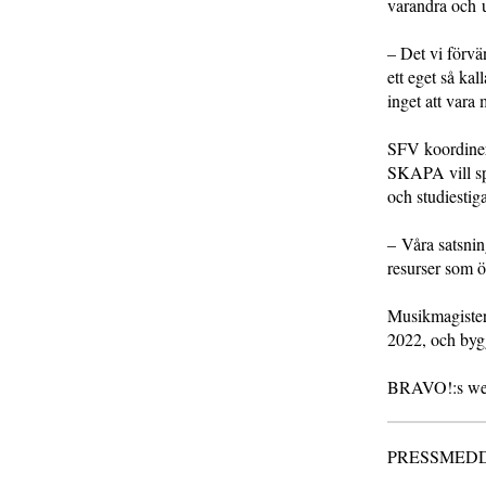
varandra och 
– Det vi förv
ett eget så ka
inget att vara 
SFV koordiner
SKAPA vill sp
och studiestiga
– Våra satsni
resurser som ö
Musikmagiste
2022, och byg
BRAVO!:s web
PRESSMEDDELA