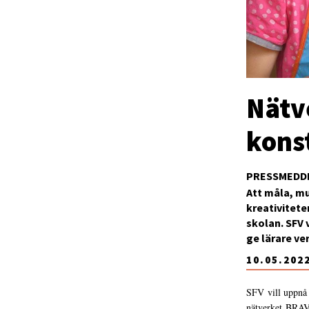
Nätv
kons
PRESSMEDD
Att måla, mu
kreativitete
skolan. SFV
ge lärare ve
10.05.202
SFV vill uppnå 
nätverket BRAVO