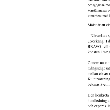
pedagogiska mod
konstämnenas po
samarbete med k
Målet är att el
– Nätverkets s
utveckling. I
BRAVO! vill vi
konsten i övri
Genom att ta i
mångsidigt sät
mellan elever
Kultursatsning
betonas även i
Den konkreta 
handledning av
och expertis. 