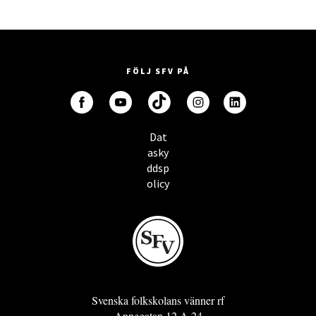
FÖLJ SFV PÅ
Dat
asky
ddsp
olicy
Svenska folkskolans vänner rf
Annegatan 12 A 24