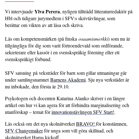
Ylva Perera
Vi intervjuade
, nyligen tillträdd litteraturredaktör på
Hbl och tidigare jurymedlem i SFV:s skrivtävlingar, som
berättar om vikten av att läsa och skriva.
Läs om kompetensmärken (på finska
osaamismerkki
) som nu är
tillgängliga för dig som varit förtroendevald som ordförande,
sekreterare eller kassör i en svenskspråkig förening eller ett
svenskspråkigt förbund.
SFV satsning på veksträder för barn som gillar utmaningar går
under samlingsnamnet
Barnens Akademi
. Sju nya verkstäder är
nu inbokade, den första är 29.10.
Psykologen och docenten Katarina Alanko skriver i en längre
artikel om hur vi kan agera för att förhindra marginalisering och
utanförskap – temat för
innovationstävlingen SFV Start!
.
Läs också om det nya skolnätverket
BRAVO!
för konstämnen,
SFV Changemaker
för unga som vill göra skillnad, och
skolnätverket
Harus
kickoff.