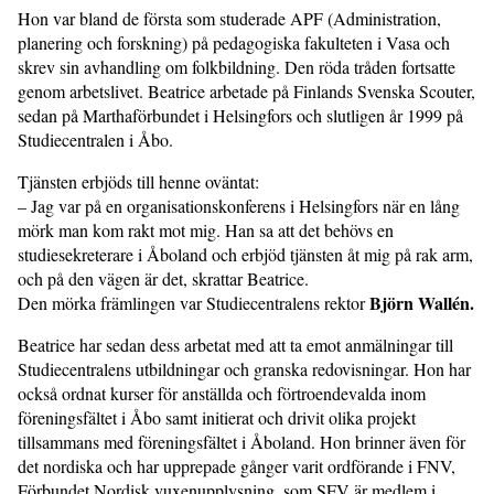
Hon var bland de första som studerade APF (Administration,
planering och forskning) på pedagogiska fakulteten i Vasa och
skrev sin avhandling om folkbildning. Den röda tråden fortsatte
genom arbetslivet. Beatrice arbetade på Finlands Svenska Scouter,
sedan på Marthaförbundet i Helsingfors och slutligen år 1999 på
Studiecentralen i Åbo.
Tjänsten erbjöds till henne oväntat:
– Jag var på en organisationskonferens i Helsingfors när en lång
mörk man kom rakt mot mig. Han sa att det behövs en
studiesekreterare i Åboland och erbjöd tjänsten åt mig på rak arm,
och på den vägen är det, skrattar Beatrice.
Björn Wallén.
Den mörka främlingen var Studiecentralens rektor
Beatrice har sedan dess arbetat med att ta emot anmälningar till
Studiecentralens utbildningar och granska redovisningar. Hon har
också ordnat kurser för anställda och förtroendevalda inom
föreningsfältet i Åbo samt initierat och drivit olika projekt
tillsammans med föreningsfältet i Åboland. Hon brinner även för
det nordiska och har upprepade gånger varit ordförande i FNV,
Förbundet Nordisk vuxenupplysning, som SFV är medlem i.