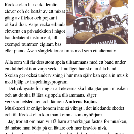
Rockskolan har cirka femtio
elever och de består av ett mixat
gäng av flickor och pojkar i
olika åldrar. Varje vecka erbjuds
eleverna en privat­lektion i något
bandrelaterat instrument, till
exempel trummor, elgitarr, bas
eller piano. Även sång­lektioner finns med som ett alternativ.
Alla som vill får dessutom spela tillsammans med ett band under
en dubbel­lektion varje vecka. I nuläget har skolan åtta band.
Skolan ger också under­visning i hur man själv kan spela in musik
med hjälp av inspelningsprogram.
– Det viktigaste för mig är att eleverna ska hitta glädjen i musiken
och att de ska få lära sig spela tillsammans, säger
Andreas Kaján.
verksamhetsledaren och läraren
Musikteori är enligt honom inte så viktigt i det inledande skedet
och till Rockskolan kan man komma som nybörjare.
– Jag tror att om man vill få barn att verkligen fastna för musiken,
då måste man börja på en lättare och mer kravlös nivå.