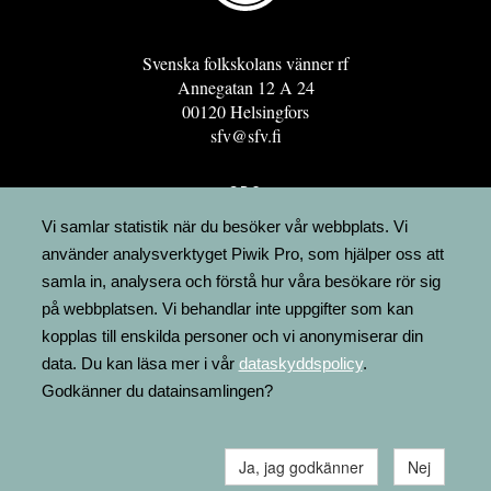
Svenska folkskolans vänner rf
Annegatan 12 A 24
00120 Helsingfors
sfv@sfv.fi
GRO
FÖRENINGSRESURSEN
Vi samlar statistik när du besöker vår webbplats. Vi
använder analysverktyget Piwik Pro, som hjälper oss att
MINNESRUNOR.FI
samla in, analysera och förstå hur våra besökare rör sig
UPPSLAGSVERKET FINLAND
på webbplatsen. Vi behandlar inte uppgifter som kan
LÄGENHETER
kopplas till enskilda personer och vi anonymiserar din
FAKTURERING
data. Du kan läsa mer i vår
dataskyddspolicy
.
Godkänner du datainsamlingen?
Ja, jag godkänner
Nej