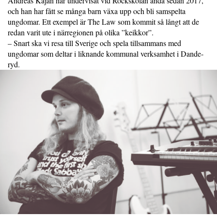
Andreas Kaján har undervisat vid Rockskolan ända sedan 2017,
och han har fått se många barn växa upp och bli samspelta
ungdomar. Ett exempel är The Law som kommit så långt att de
redan varit ute i närregionen på olika ”keikkor”.
– Snart ska vi resa till Sverige och spela tillsammans med
ungdomar som deltar i liknande kommunal verksamhet i Dande­­
ryd.