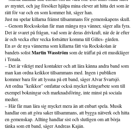
av myntet, och jag försöker hjälpa mina elever att hitta det som är
rätt för var och en som kommer hit, säger han.
Just nu spelar killarna främst tillsammans för gemenskapens skull.
– Genom Rocksskolan får man många nya vänner, säger alla fyra.
Det är svaret på frågan, vad som är deras drivkraft, när de år efter
år och vecka efter vecka fortsätter komma till Gilles­- gården.
En av de nya vännerna som killarna fått via Rockskolan är
Martin Wasström
bandets solist
som de träffat på ett musik­läger
i Tenala.
– Det är viktigt med kontakter och att lära känna andra band som
man kan ordna keikkor tillsammans med. Ingen i publiken
kommer bara för att lyssna på ett band, säger Alvar Svartsjö.
Att ordna ”keikkor” omfattar också mycket kringarbete som till
exempel bokningar och marknadsföring, inte minst på sociala
medier.
– Här får man lära sig mycket mera än att enbart spela. Musik
handlar om att göra saker tillsammans, att bygga nätverk och hitta
en gemenskap. Allting handlar sist och slutligen om att börja
tänka som ett band, säger Andreas Kaján.