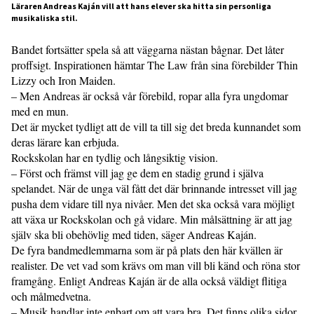
Läraren Andreas Kaján vill att hans elever ska hitta sin personliga
musikaliska stil.
Bandet fortsätter spela så att väggarna nästan bågnar. Det låter
proffsigt. Inspirationen hämtar The Law från sina förebilder Thin
Lizzy och Iron Maiden.
– Men Andreas är också vår förebild, ropar alla fyra ungdomar
med en mun.
Det är mycket tydligt att de vill ta till sig det breda kunnandet som
deras lärare kan erbjuda.
Rockskolan har en tydlig och långsiktig vision.
– Först och främst vill jag ge dem en stadig grund i själva
spelandet. När de unga väl fått det där brinnande intresset vill jag
pusha dem vidare till nya nivåer. Men det ska också vara möjligt
att växa ur Rockskolan och gå vidare. Min målsättning är att jag
själv ska bli obehövlig med tiden, säger Andreas Kaján.
De fyra bandmedlemmarna som är på plats den här kvällen är
realister. De vet vad som krävs om man vill bli känd och röna stor
framgång. Enligt Andreas Kaján är de alla också väldigt flitiga
och målmedvetna.
– Musik handlar inte enbart om att vara bra. Det finns olika sidor