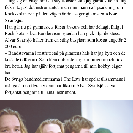
– Jag såg en basgitarr i ett skylt­fönster som jag gärna ville ha. Jag
fick inte just det instru­mentet, men min mamma tipsade mig om
Alvar
Rockskolan och på den vägen är det, säger gitarristen
Svartsjö.
Han går nu på gymnasiets första årskurs och har deltagit flitigt i
Rock­skolans kvällsundervisning sedan han gick i fjärde klass.
Alvar Svartsjö håller fram en stilig basgitarr som kostat ungefär 2
000 euro.
– Bandstavarna i rostfritt stål på gitarrens hals har jag bytt och de
kostade 600 euro. Som liten dubbade jag barn­program och fick
bra betalt. Jag har själv förtjänat pengarna till min hobby, säger
han.
De övriga bandmedlemmarna i The Law har spelat tillsammans i
många år och flera av dem har liksom Alvar Svartsjö själva
förtjäntat pengarna till sina instrument.