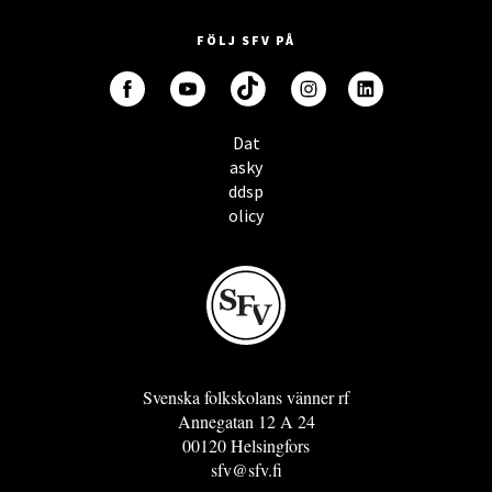
FÖLJ SFV PÅ
Dat
asky
ddsp
olicy
Svenska folkskolans vänner rf
Annegatan 12 A 24
00120 Helsingfors
sfv@sfv.fi