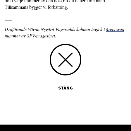
om i varje nummer av den tidskrift du håller i din hand.
Tillsammans bygger vi förbättring.
___
Ordförande Wivan Nygård-Fagerudds kolumn ingick i
årets sista
nummer av SFV-magasinet
.
STÄNG