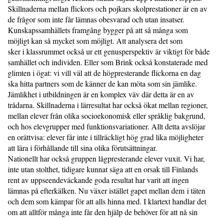
Skillnaderna mellan flickors och pojkars skolprestationer är en av
de frågor som inte får lämnas obesvarad och utan insatser.
Kunskapssamhällets framgång bygger på att så många som
möjligt kan så mycket som möjligt. Att analysera det som
sker i klassrummet också ur ett genusperspektiv är viktigt för både
samhället och individen. Eller som Brink också konstaterade med
glimten i ögat: vi vill väl att de högpresterande flickorna en dag
ska hitta partners som de känner de kan möta som sin jämlike.
Jämlikhet i utbildningen är en komplex väv där detta är en av
trådarna. Skillnaderna i lärresultat har också ökat mellan regioner,
mellan elever från olika socioekonomisk eller språklig bakgrund,
och hos elevgrupper med funktionsvariationer. Allt detta avslöjar
en orättvisa: elever får inte i tillräckligt hög grad lika möjligheter
att lära i förhållande till sina olika förutsättningar.
Nationellt har också gruppen lågpresterande elever vuxit. Vi har,
inte utan stolthet, tidigare kunnat säga att en orsak till Finlands
rent av uppseendeväckande goda resultat har varit att ingen
lämnas på efterkälken. Nu växer istället gapet mellan dem i täten
och dem som kämpar för att alls hinna med. I klartext handlar det
om att alltför många inte får den hjälp de behöver för att nå sin