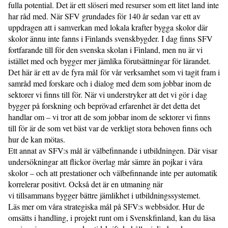
fulla potential. Det är ett slöseri med resurser som ett litet land inte
har råd med. När SFV grundades för 140 år sedan var ett av
uppdragen att i samverkan med lokala krafter bygga skolor där
skolor ännu inte fanns i Finlands svenskbygder. I dag finns SFV
fortfarande till för den svenska skolan i Finland, men nu är vi
istället med och bygger mer jämlika förutsättningar för lärandet.
Det här är ett av de fyra mål för vår verksamhet som vi tagit fram i
samråd med forskare och i dialog med dem som jobbar inom de
sektorer vi finns till för. När vi understryker att det vi gör i dag
bygger på forskning och beprövad erfarenhet är det detta det
handlar om – vi tror att de som jobbar inom de sektorer vi finns
till för är de som vet bäst var de verkligt stora behoven finns och
hur de kan mötas.
Ett annat av SFV:s mål är välbefinnande i utbildningen. Där visar
undersökningar att flickor överlag mår sämre än pojkar i våra
skolor – och att prestationer och välbefinnande inte per automatik
korrelerar positivt. Också det är en utmaning när
vi tillsammans bygger bättre jämlikhet i utbildningssystemet.
Läs mer om våra strategiska mål på SFV:s webbsidor. Hur de
omsätts i handling, i projekt runt om i Svenskfinland, kan du läsa