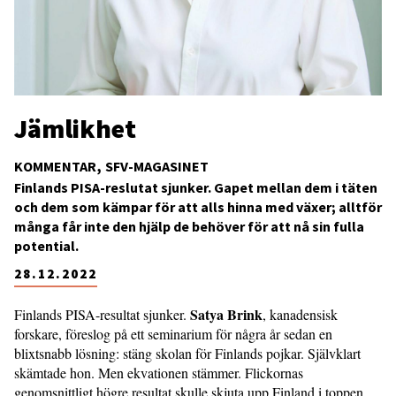
Jämlikhet
KOMMENTAR
SFV-MAGASINET
Finlands PISA-reslutat sjunker. Gapet mellan dem i täten
och dem som kämpar för att alls hinna med växer; alltför
många får inte den hjälp de behöver för att nå sin fulla
potential.
28.12.2022
Satya Brink
Finlands PISA-resultat sjunker.
, kanadensisk
forskare, föreslog på ett seminarium för några år sedan en
blixtsnabb lösning: stäng skolan för Finlands pojkar. Självklart
skämtade hon. Men ekvationen stämmer. Flickornas
genomsnittligt högre resultat skulle skjuta upp Finland i toppen.