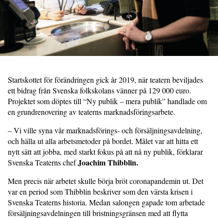
Startskottet för förändringen gick år 2019, när teatern beviljades
ett bidrag från Svenska folkskolans vänner på 129 000 euro.
Projektet som döptes till “Ny publik – mera publik” handlade om
en grundrenovering av teaterns marknadsföringsarbete.
– Vi ville syna vår marknadsförings- och försäljningsavdelning,
och hälla ut alla arbetsmetoder på bordet. Målet var att hitta ett
nytt sätt att jobba, med starkt fokus på att nå ny publik, förklarar
Joachim Thibblin.
Svenska Teaterns chef
Men precis när arbetet skulle börja bröt coronapandemin ut. Det
var en period som Thibblin beskriver som den värsta krisen i
Svenska Teaterns historia. Medan salongen gapade tom arbetade
försäljningsavdelningen till bristningsgränsen med att flytta