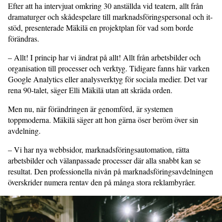
Efter att ha intervjuat omkring 30 anställda vid teatern, allt från
dramaturger och skådespelare till marknadsföringspersonal och it-
stöd, presenterade Mäkilä en projektplan för vad som borde
förändras.
– Allt! I princip har vi ändrat på allt! Allt från arbetsbilder och
organisation till processer och verktyg. Tidigare fanns här varken
Google Analytics eller analysverktyg för sociala medier. Det var
rena 90-talet, säger Elli Mäkilä utan att skräda orden.
Men nu, när förändringen är genomförd, är systemen
toppmoderna. Mäkilä säger att hon gärna öser beröm över sin
avdelning.
– Vi har nya webbsidor, marknadsföringsautomation, rätta
arbetsbilder och välanpassade processer där alla snabbt kan se
resultat. Den professionella nivån på marknadsföringsavdelningen
överskrider numera rentav den på många stora reklambyråer.