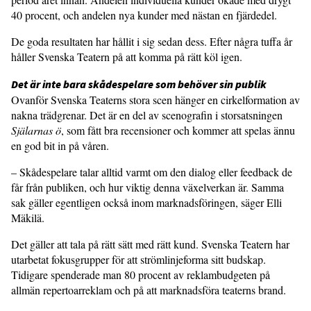
40 procent, och andelen nya kunder med nästan en fjärdedel.
De goda resultaten har hållit i sig sedan dess. Efter några tuffa år
håller Svenska Teatern på att komma på rätt köl igen.
Det är inte bara skådespelare som behöver sin publik
Ovanför Svenska Teaterns stora scen hänger en cirkelformation av
nakna trädgrenar. Det är en del av scenografin i storsatsningen
Själarnas ö
, som fått bra recensioner och kommer att spelas ännu
en god bit in på våren.
– Skådespelare talar alltid varmt om den dialog eller feedback de
får från publiken, och hur viktig denna växelverkan är. Samma
sak gäller egentligen också inom marknadsföringen, säger Elli
Mäkilä.
Det gäller att tala på rätt sätt med rätt kund. Svenska Teatern har
utarbetat fokusgrupper för att strömlinjeforma sitt budskap.
Tidigare spenderade man 80 procent av reklambudgeten på
allmän repertoarreklam och på att marknadsföra teaterns brand.