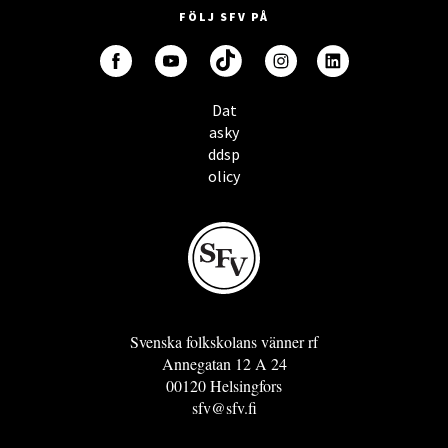
FÖLJ SFV PÅ
Dat
asky
ddsp
olicy
Svenska folkskolans vänner rf
Annegatan 12 A 24
00120 Helsingfors
sfv@sfv.fi