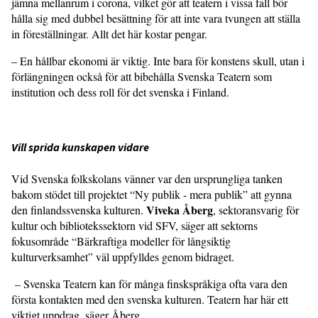
jämna mellanrum i corona, vilket gör att teatern i vissa fall bör
hålla sig med dubbel besättning för att inte vara tvungen att ställa
in föreställningar. Allt det här kostar pengar.
– En hållbar ekonomi är viktig. Inte bara för konstens skull, utan i
förlängningen också för att bibehålla Svenska Teatern som
institution och dess roll för det svenska i Finland.
Vill sprida kunskapen vidare
Vid Svenska folkskolans vänner var den ursprungliga tanken
bakom stödet till projektet “Ny publik - mera publik” att gynna
Viveka Åberg
den finlandssvenska kulturen.
, sektoransvarig för
kultur och bibliotekssektorn vid SFV, säger att sektorns
fokusområde “Bärkraftiga modeller för långsiktig
kulturverksamhet” väl uppfylldes genom bidraget.
– Svenska Teatern kan för många finskspråkiga ofta vara den
första kontakten med den svenska kulturen. Teatern har här ett
viktigt uppdrag, säger Åberg.