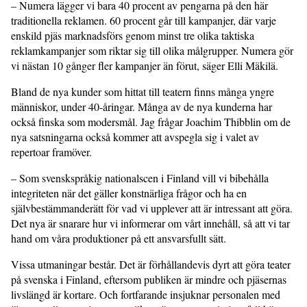
– Numera lägger vi bara 40 procent av pengarna på den här
traditionella reklamen. 60 procent går till kampanjer, där varje
enskild pjäs marknadsförs genom minst tre olika taktiska
reklamkampanjer som riktar sig till olika målgrupper. Numera gör
vi nästan 10 gånger fler kampanjer än förut, säger Elli Mäkilä.
Bland de nya kunder som hittat till teatern finns många yngre
människor, under 40-åringar. Många av de nya kunderna har
också finska som modersmål. Jag frågar Joachim Thibblin om de
nya satsningarna också kommer att avspegla sig i valet av
repertoar framöver.
– Som svenskspråkig nationalscen i Finland vill vi bibehålla
integriteten när det gäller konstnärliga frågor och ha en
självbestämmanderätt för vad vi upplever att är intressant att göra.
Det nya är snarare hur vi informerar om vårt innehåll, så att vi tar
hand om våra produktioner på ett ansvarsfullt sätt.
Vissa utmaningar består. Det är förhållandevis dyrt att göra teater
på svenska i Finland, eftersom publiken är mindre och pjäsernas
livslängd är kortare. Och fortfarande insjuknar personalen med