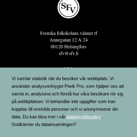
Svenska folkskolans vänner rf
Annegatan 12 A 24
00120 Helsingfors
sfv@sfv.fi
GRO
FÖRENINGSRESURSEN
Vi samlar statistik när du besöker vår webbplats. Vi
använder analysverktyget Piwik Pro, som hjälper oss att
MINNESRUNOR.FI
samla in, analysera och förstå hur våra besökare rör sig
UPPSLAGSVERKET FINLAND
på webbplatsen. Vi behandlar inte uppgifter som kan
LÄGENHETER
kopplas till enskilda personer och vi anonymiserar din
FAKTURERING
data. Du kan läsa mer i vår
dataskyddspolicy
.
Godkänner du datainsamlingen?