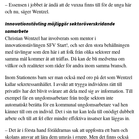
– Essensen i jobbet är ändå att de vuxna finns till för de unga här
och nu, säger Wentzel.
Innovationstävling möjliggör sektoröverskridande
samarbete
Christian Wentzel har involverats som mentor i
innovationstävlingen SFV Start!, och ser den stora behållningen
med tävlingar som den här i att folk från olika sektorer med
samma mål kommer åt att träffas. Då kan de bli medvetna om
villkor och realiteter som råder för andra inom samma bransch.
Inom Stationens barn ser man också med oro på det som Wentzel
kallar sekretessamhället. I avsikt att trygga individens rätt till
privatliv har det blivit svårare att dela med sig av information. Till
exempel får en ungdomsarbetare från tredje sektorn inte
automatiskt berätta för en kommunal ungdomsarbetare vad hen
känner till om en individ. Det i sin tur kan leda till onödigt dubbelt
arbete och till att fel eller mindre effektiva insatser kan läggas in.
– Det är i första hand föräldrarnas sak att uppfostra ett barn och
skolans ansvar att lära dem umgås i grupp. Men det finns också