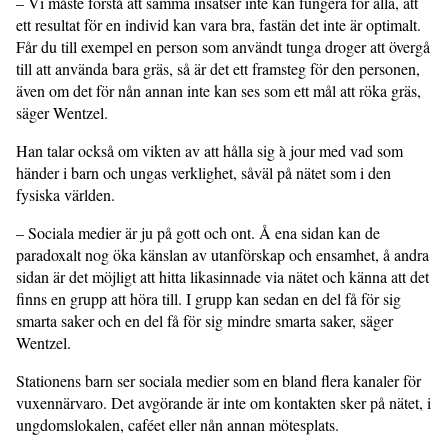
­– Vi måste förstå att samma insatser inte kan fungera för alla, att
ett resultat för en individ kan vara bra, fastän det inte är optimalt.
Får du till exempel en person som användt tunga droger att övergå
till att använda bara gräs, så är det ett framsteg för den personen,
även om det för nån annan inte kan ses som ett mål att röka gräs,
säger Wentzel.
Han talar också om vikten av att hålla sig à jour med vad som
händer i barn och ungas verklighet, såväl på nätet som i den
fysiska världen.
– Sociala medier är ju på gott och ont. Å ena sidan kan de
paradoxalt nog öka känslan av utanförskap och ensamhet, å andra
sidan är det möjligt att hitta likasinnade via nätet och känna att det
finns en grupp att höra till. I grupp kan sedan en del få för sig
smarta saker och en del få för sig mindre smarta saker, säger
Wentzel.
Stationens barn ser sociala medier som en bland flera kanaler för
vuxennärvaro. Det avgörande är inte om kontakten sker på nätet, i
ungdomslokalen, caféet eller nån annan mötesplats.