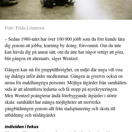
Foto: Frida Lönnroos
– Sedan 1980-talet har över 100 000 jobb som du förr kunde lära
dig genom att jobba, learning by doing, försvunnit. Om du inte
kan hävda dig på annat sätt, om du inte har något vettigt att göra,
blir gängen ett alternativ, säger Wentzel.
Gängen kan stå för grupptillhörighet, en miljö där unga vill visa
sig duktiga inför äldre medlemmar. Gängen är givetvis också en
arena för makthungriga personer. Möjliga åtgärder från samhällets
sida är att identifiera ledarna och få stopp på nyrekryteringen.
Men Wentzel poängterar ändå förebyggande åtgärder i större
skala: samhället har många möjligheter att motverka
gängbildningen genom allt från stadsplanering och skola till
utbildning och stödåtgärder.
Individen i fokus