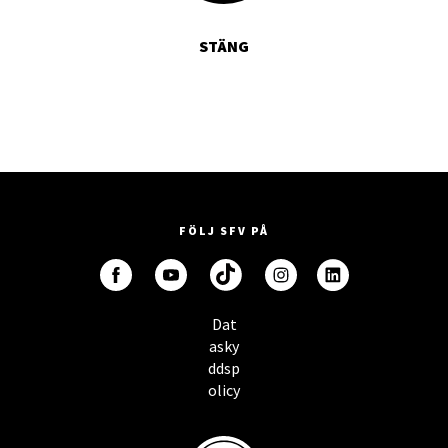
STÄNG
FÖLJ SFV PÅ
Dat
asky
ddsp
olicy