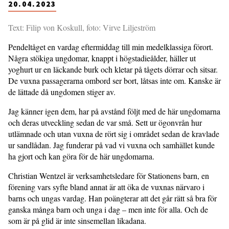
20.04.2023
Text: Filip von Koskull, foto: Virve Liljeström
Pendeltåget en vardag eftermiddag till min medelklassiga förort.
Några stökiga ungdomar, knappt i högstadieålder, häller ut
yoghurt ur en läckande burk och kletar på tågets dörrar och sitsar.
De vuxna passagerarna ombord ser bort, låtsas inte om. Kanske är
de lättade då ungdomen stiger av.
Jag känner igen dem, har på avstånd följt med de här ungdomarna
och deras utveckling sedan de var små. Sett ur ögonvrån hur
utlämnade och utan vuxna de rört sig i området sedan de kravlade
ur sandlådan. Jag funderar på vad vi vuxna och samhället kunde
ha gjort och kan göra för de här ungdomarna.
Christian Wentzel är verksamhetsledare för Stationens barn, en
förening vars syfte bland annat är att öka de vuxnas närvaro i
barns och ungas vardag. Han poängterar att det går rätt så bra för
ganska många barn och unga i dag – men inte för alla. Och de
som är på glid är inte sinsemellan likadana.