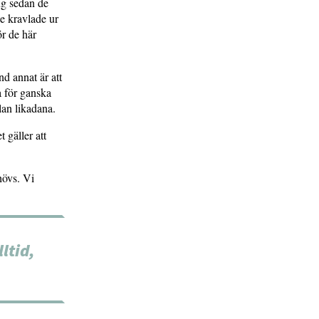
ng sedan de
e kravlade ur
r de här
nd annat är att
a för ganska
lan likadana.
 gäller att
hövs. Vi
.
ltid,