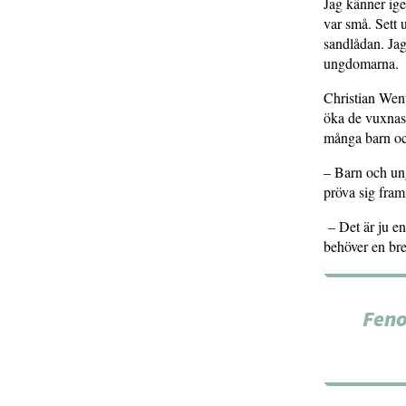
Jag känner ig
var små. Sett 
sandlådan. Jag
ungdomarna.
Christian Went
öka de vuxnas 
många barn och
­– Barn och un
pröva sig fram
– Det är ju e
behöver en bre
Feno