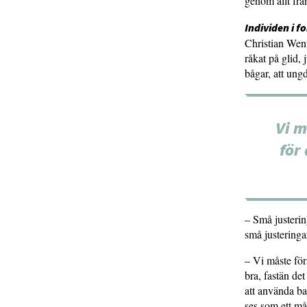
genom allt frå
Individen i f
Christian Went
råkat på glid,
bågar, att ung
Vi m
för 
– Små justerin
små justeringa
­– Vi måste för
bra, fastän det
att använda ba
ses som ett må