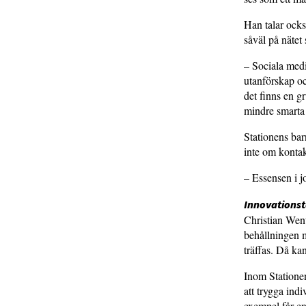
Han talar ocks
såväl på nätet
– Sociala medi
utanförskap oc
det finns en gr
mindre smarta 
Stationens bar
inte om kontak
– Essensen i j
Innovationst
Christian Went
behållningen m
träffas. Då ka
Inom Stationen
att trygga indi
exempel får en