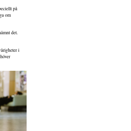
eciellt på
åga om
nämnt det.
årigheter i
ehöver