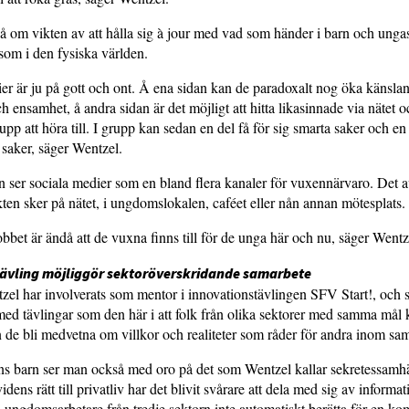
å om vikten av att hålla sig à jour med vad som händer i barn och ungas
 som i den fysiska världen.
er är ju på gott och ont. Å ena sidan kan de paradoxalt nog öka känsla
h ensamhet, å andra sidan är det möjligt att hitta likasinnade via nätet o
upp att höra till. I grupp kan sedan en del få för sig smarta saker och en 
saker, säger Wentzel.
n ser sociala medier som en bland flera kanaler för vuxennärvaro. Det 
ten sker på nätet, i ungdomslokalen, caféet eller nån annan mötesplats.
obbet är ändå att de vuxna finns till för de unga här och nu, säger Wentz
ävling möjliggör sektoröverskridande samarbete
zel har involverats som mentor i innovationstävlingen SFV Start!, och s
ed tävlingar som den här i att folk från olika sektorer med samma mål 
n de bli medvetna om villkor och realiteter som råder för andra inom s
s barn ser man också med oro på det som Wentzel kallar sekretessamhäll
videns rätt till privatliv har det blivit svårare att dela med sig av informat
 ungdomsarbetare från tredje sektorn inte automatiskt berätta för en k