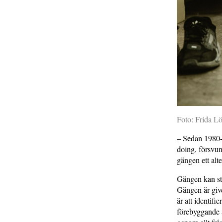
Foto: Frida L
– Sedan 1980-t
doing, försvun
gängen ett alt
Gängen kan stå
Gängen är give
är att identif
förebyggande å