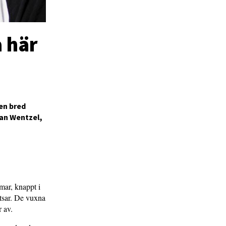
a här
en bred
ian Wentzel,
mar, knappt i
itsar. De vuxna
 av.