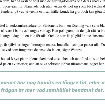
en dem, har på avstånd följt med de här ungdomarna och deras utveckli
ur ögonvrån hur utlämnade och utan vuxna de rört sig i området sedan d
 funderar på vad vi vuxna och samhället kunde ha gjort och kan göra fö
zel är verksamhetsledare för Stationens barn, en förening vars syfte bla
närvaro i barns och ungas vardag. Han poängterar att det går rätt så br
 unga i dag – men inte för alla. Och de som är på glid är inte sinsemel
ga är självklart ingen homogen massa. Inte alla lösningar passar alla. Det
, se vad som fungerar i de enskilda fallen, säger Wentzel.
n holistisk syn på problematiken med ensamhet och utanförskap som be
d palett av insatser, och att olika sektorer jobbar tillsammans, säger han
menet har nog funnits en längre tid, eller al
frågan är mer vad samhället benämnt det.