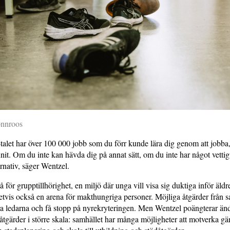
önnroos
alet har över 100 000 jobb som du förr kunde lära dig genom att jobba,
nit. Om du inte kan hävda dig på annat sätt, om du inte har något vettigt 
ernativ, säger Wentzel.
 för grupptillhörighet, en miljö där unga vill visa sig duktiga inför äl
tvis också en arena för makthungriga personer. Möjliga åtgärder från s
iera ledarna och få stopp på nyrekryteringen. Men Wentzel poängterar än
tgärder i större skala: samhället har många möjligheter att motverka g