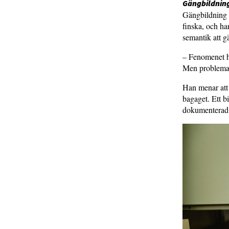
Gängbildning
Gängbildning b
finska, och h
semantik att g
– Fenomenet ha
Men problemati
Han menar att 
bagaget. Ett b
dokumenterad u