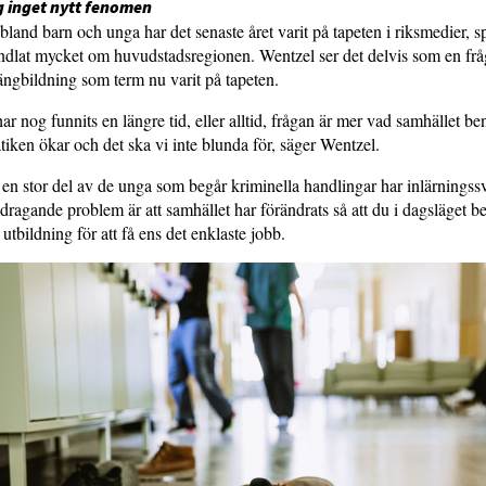
 inget nytt fenomen
land barn och unga har det senaste året varit på tapeten i riksmedier, sp
andlat mycket om huvudstadsregionen. Wentzel ser det delvis som en fr
ängbildning som term nu varit på tapeten.
r nog funnits en längre tid, eller alltid, frågan är mer vad samhället be
ken ökar och det ska vi inte blunda för, säger Wentzel.
en stor del av de unga som begår kriminella handlingar har inlärningssv
idragande problem är att samhället har förändrats så att du i dagsläget b
tbildning för att få ens det enklaste jobb.