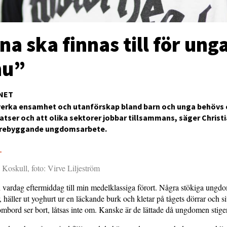
a ska finnas till för ung
nu”
NET
verka ensamhet och utanförskap bland barn och unga behövs 
satser och att olika sektorer jobbar tillsammans, säger Christ
örebyggande ungdomsarbete.
3
n Koskull, foto: Virve Liljeström
 vardag eftermiddag till min medelklassiga förort. Några stökiga ungdo
, häller ut yoghurt ur en läckande burk och kletar på tågets dörrar och s
mbord ser bort, låtsas inte om. Kanske är de lättade då ungdomen stiger