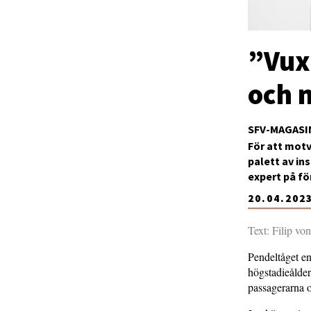
”Vuxn
och 
SFV-MAGASI
För att mot
palett av in
expert på f
20.04.202
Text: Filip vo
Pendeltåget en
högstadieålder
passagerarna o