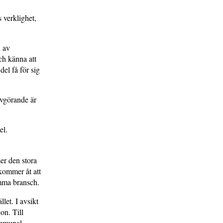
 verklighet,
n av
ch känna att
del få för sig
avgörande är
el.
er den stora
kommer åt att
amma bransch.
et. I avsikt
ion. Till
ommunal