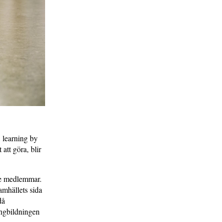
 learning by
att göra, blir
dre medlemmar.
amhällets sida
då
ängbildningen