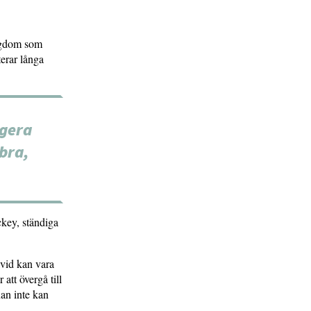
ungdom som
terar långa
ngera
 bra,
ckey, ständiga
divid kan vara
att övergå till
nan inte kan