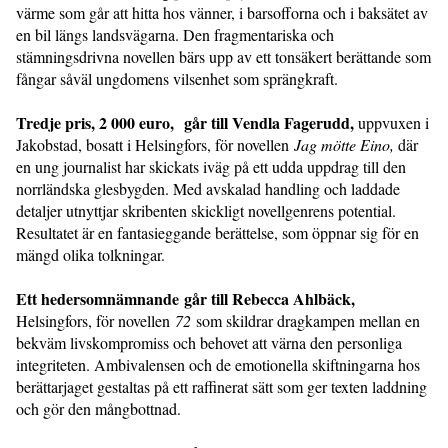
värme som går att hitta hos vänner, i barsofforna och i baksätet av
en bil längs landsvägarna. Den fragmentariska och
stämningsdrivna novellen bärs upp av ett tonsäkert berättande som
fångar såväl ungdomens vilsenhet som sprängkraft.
Tredje pris, 2 000 euro, går till Vendla Fagerudd,
uppvuxen i
Jakobstad, bosatt i Helsingfors, för novellen
Jag mötte Eino,
där
en ung journalist har skickats iväg på ett udda uppdrag till den
norrländska glesbygden. Med avskalad handling och laddade
detaljer utnyttjar skribenten skickligt novellgenrens potential.
Resultatet är en fantasieggande berättelse, som öppnar sig för en
mängd olika tolkningar.
Ett hedersomnämnande går till Rebecca Ahlbäck,
Helsingfors, för novellen
72
som skildrar dragkampen mellan en
bekväm livskompromiss och behovet att värna den personliga
integriteten. Ambivalensen och de emotionella skiftningarna hos
berättarjaget gestaltas på ett raffinerat sätt som ger texten laddning
och gör den mångbottnad.