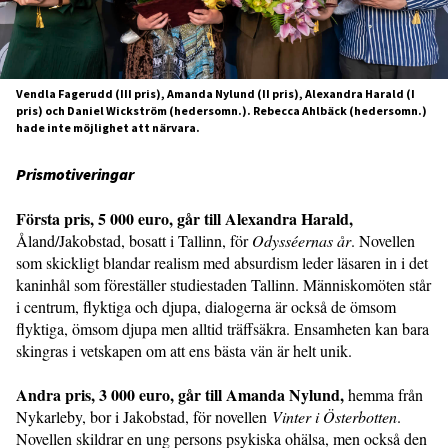
Vendla Fagerudd (III pris), Amanda Nylund (II pris), Alexandra Harald (I
pris) och Daniel Wickström (hedersomn.). Rebecca Ahlbäck (hedersomn.)
hade inte möjlighet att närvara.
Prismotiveringar
Första pris, 5 000 euro, går till Alexandra Harald,
Åland/Jakobstad, bosatt i Tallinn, för
Odysséernas år
. Novellen
som skickligt blandar realism med absurdism leder läsaren in i det
kaninhål som föreställer studiestaden Tallinn. Människomöten står
i centrum, flyktiga och djupa, dialogerna är också de ömsom
flyktiga, ömsom djupa men alltid träffsäkra. Ensamheten kan bara
skingras i vetskapen om att ens bästa vän är helt unik.
Andra pris, 3 000 euro, går till Amanda Nylund,
hemma från
Nykarleby, bor i Jakobstad, för novellen
Vinter i Österbotten
.
Novellen skildrar en ung persons psykiska ohälsa, men också den