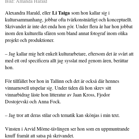
Bild: Amanda Harald
Li Taiga
Alexandra Harald, eller
som hon kallar sig i
kultursammanhang, jobbar ofta tvärkonstnärligt och konceptuellt.
Skrivandet är inte det enda hon gör. Under flera år har hon jobbat
inom den kulturella sfären som bland annat fotograf inom olika
projekt och produktioner.
– Jag kallar mig helt enkelt kulturarbetare, eftersom det är svårt att
med ett ord specificera allt jag sysslat med genom åren, berättar
hon.
För tillfället bor hon in Tallinn och det är också där hennes
vinnarnovell utspelar sig. Under tiden då hon skrev sitt
vinnarbidrag läste hon litteratur av Jaan Kross, Fjodor
Dostojevski och Anna Fock.
– Jag tror att deras stilar och tematik kan skönjas i min text.
Vinsten i Arvid Mörne-tävlingen ser hon som en uppmuntrande
knuff framåt att satsa på skrivandet.