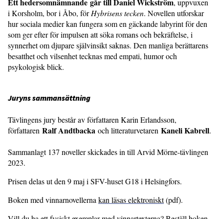
Ett hedersomnämnande går till Daniel Wickström
, uppvuxen
i Korsholm, bor i Åbo, för
Hybrisens tecken
. Novellen utforskar
hur sociala medier kan fungera som en gäckande labyrint för den
som ger efter för impulsen att söka romans och bekräftelse, i
synnerhet om djupare självinsikt saknas. Den manliga berättarens
besatthet och vilsenhet tecknas med empati, humor och
psykologisk blick.
Juryns sammansättning
Tävlingens jury består av författaren Karin Erlandsson,
Ralf Andtbacka
Kaneli Kabrell
författaren
och litteraturvetaren
.
Sammanlagt 137 noveller skickades in till Arvid Mörne-tävlingen
2023.
Prisen delas ut den 9 maj i SFV-huset G18 i Helsingfors.
Boken med vinnarnovellerna
kan läsas elektroniskt
(pdf).
Vill du ha ett fysiskt exemplar med vinnartexterna? Beställ boken