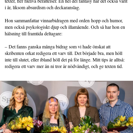
texter, fler fiktiva berättelser. En hel del fantasy har det också varit
i år, liksom absurdism och deckaranslag.
Hon sammanfattar vinnarbidragen med orden hopp och humor,
men också psykologiskt djup och illamående. Och så har hon en
hälsning till framtida deltagare:
– Det fanns ganska många bidrag som vi hade önskat att
skribenten orkat redigera ett varv till. Det började bra, men höll
inte till slutet, eller ibland höll det på för länge. Mitt tips är alltså:
redigera ett varv mer än ni tror är nödvändigt, och ge texten tid.