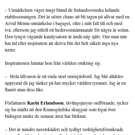
– Utmärkelsen väger tungt bland de finlandssvenska ledande
etablissemangen. Det är större chans att bli tagen på allvar med en
Arvid Mörne-utmärkelse i bagaget, eller i mitt fall till och med
två, eftersom jag erhöll ett hedersomnämnande för några år sedan.
Den tyngst vägande katalysatorn är ändå mig själv. Om man inte
har tid eller inspiration att skriva blir det helt säkert inga nya
texter.
Inspirationen hämtar hon från världen omkring sig.
– Hela tillvaron är ett enda stort smörgåsbord. Jag blir alldeles
upprymd då jag tänker på hur mycket världen rymmer. Jag är en
flanör utan dess like.
Karin Erlandsson
Författaren
, tävlingsjuryns ordförande, tycker
sig ha märkt att den Knausgårdska skuggan som legat över
bidragen under de senaste åren har bleknat.
– Det är mindre navelskåderi och tydligt verklighetsförankrade