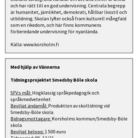
och har rätt till en god undervisning. Centrala begrepp
är humanitet, jämlikhet, demokrati, hållbar livsstil och
utbildning. Skolan lyfter också fram kulturell mångfald
som en rikedom, och här finns kommunens
förberedande undervisning för nyanlända.
Källa: www.korsholm.fi
Med hjälp av Vännerna
Tidningsprojektet Smedsby Böle skola
SFV:s mål:
Högklassig språkpedagogik och
språkmedvetenhet
Beviljat ändamål:
Produktion av skoltidning vid
Smedsby-Böle skola
Bidragsmottagare:
Korsholms kommun/Smedsby-Böle
skola
Beviljat belopp:
1 500 euro