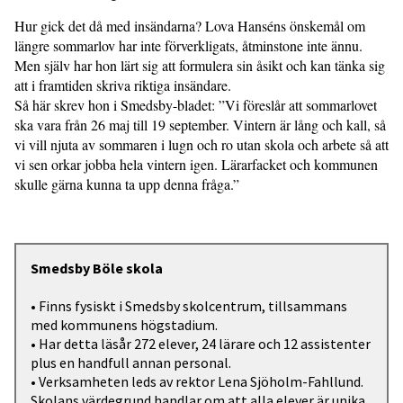
Hur gick det då med insändarna? Lova Hanséns önskemål om
längre sommarlov har inte förverkligats, åtminstone inte ännu.
Men själv har hon lärt sig att formulera sin åsikt och kan tänka sig
att i framtiden skriva riktiga insändare.
Så här skrev hon i Smedsby-bladet: ”Vi föreslår att sommarlovet
ska vara från 26 maj till 19 september. Vintern är lång och kall, så
vi vill njuta av sommaren i lugn och ro utan skola och arbete så att
vi sen orkar jobba hela vintern igen. Lärarfacket och kommunen
skulle gärna kunna ta upp denna fråga.”
Smedsby Böle skola
• Finns fysiskt i Smedsby skolcentrum, tillsammans
med kommunens högstadium.
• Har detta läsår 272 elever, 24 lärare och 12 assistenter
plus en handfull annan personal.
• Verksamheten leds av rektor Lena Sjöholm-Fahllund.
Skolans värdegrund handlar om att alla elever är unika