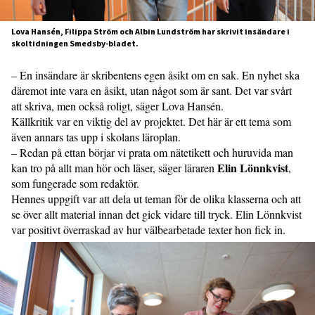
Lova Hansén, Filippa Ström och Albin Lundström har skrivit insändare i
skoltidningen Smedsby-bladet.
– En insändare är skribentens egen åsikt om en sak. En nyhet ska
däremot inte vara en åsikt, utan något som är sant. Det var svårt
att skriva, men också roligt, säger Lova Hansén.
Källkritik var en viktig del av projektet. Det här är ett tema som
även annars tas upp i skolans läroplan.
– Redan på ettan börjar vi prata om nätetikett och huruvida man
Elin Lönnkvist
kan tro på allt man hör och läser, säger läraren
,
som fungerade som redaktör.
Hennes uppgift var att dela ut teman för de olika klasserna och att
se över allt material innan det gick vidare till tryck. Elin Lönnkvist
var positivt överraskad av hur välbearbetade texter hon fick in.