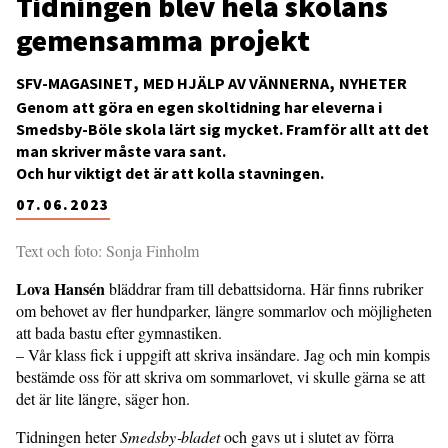
Tidningen blev hela skolans
gemensamma projekt
SFV-MAGASINET
MED HJÄLP AV VÄNNERNA
NYHETER
Genom att göra en egen skoltidning har eleverna i
Smedsby-Böle skola lärt sig mycket. Framför allt att det
man skriver måste vara sant.
Och hur viktigt det är att kolla stavningen.
07.06.2023
Text och foto: Sonja Finholm
Lova Hansén
bläddrar fram till debattsidorna. Här finns rubriker
om behovet av fler hundparker, längre sommarlov och möjligheten
att bada bastu efter gymnastiken.
– Vår klass fick i uppgift att skriva insändare. Jag och min kompis
bestämde oss för att skriva om sommarlovet, vi skulle gärna se att
det är lite längre, säger hon.
Tidningen heter
Smedsby‐bladet
och gavs ut i slutet av förra