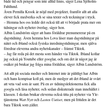
både tid och pengar som inte alltid finns, säger Lena Sjöholm-
Fahllund.
Även Pernilla Krook är nöjd med projektet, framför allt att alla
elever fick medverka och se sina texter och teckningar i tryck.
– Hemma hos oss ledde det också till att vi började prata mer om
tidningar och nyheter överlag, säger hon.
Albin Lundström säger att hans föräldrar prenumererar på en
dagstidning. Även hemma hos Lova läser man dagstidningar på
nätet och ibland också fysiska inredningstidningar, men själva
föredrar eleverna andra nyhetskanaler – främst Tiktok.
– Jag får reda på det mesta som händer via Tiktok. Ibland kollar
jag också på Youtube eller googlar, och om det är något jag är
osäker på brukar jag fråga mina föräldrar, säger Albin Lundström.
Att allt på sociala medier och Internet inte är pålitligt har Albin
och hans kompisar koll på, men de medger att det ibland är svårt
att veta vad som är sant. På en av tidningslektionerna fick alla
googla och läsa nyheter, och sedan diskuterade man innehållet i
klassen. I skolan brukar eleverna också titta på nyheter via Yle-
tjänsterna
Watt Nytt
och
Lasten Uutiset
, men på fritiden är det
bara Tiktok som gäller.