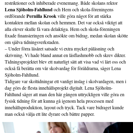
restriktioner och inhiberade evenemang. Både skolans rektor
Lena Sjöholm-Fahllund
och Hem och skola-föreningens
Pernilla Krook
ordförande
ville göra något för att stärka
kontakten mellan skolan och hemmen. Det var också viktigt att
alla elever skulle få vara delaktiga. Hem och skola-föreningen
fixade finansieringen och ansökte om bidrag, medan skolan skötte
om själva tidningsverkstaden.
– Under förra läsåret satsade vi extra mycket påläsning och
skrivning. Vi hade bland annat en läsflashmobb och skrev dikter.
Tidningsprojektet blev ett naturligt sätt att visa vad vi lärt oss och
också få berätta om vår skolvardag för föräldrarna, säger Lena
Sjöholm-Fahllund.
Tidigare var skoltidningar ett vanligt inslag i skolvardagen, men i
dag görs de flesta innehållsprojekt digitalt. Lena Sjöholm-
Fahllund säger att man den här gången uttryckligen ville göra en
fysisk tidning för att kunna gå igenom hela processen med
innehållsproduktion, layout och tryck. Tack vare bidraget kunde
man också välja ett lite dyrare och bättre papper.