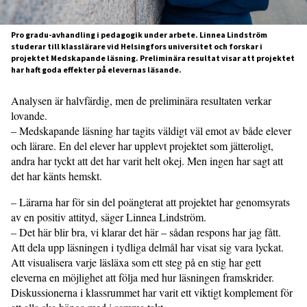
Pro gradu-avhandling i pedagogik under arbete. Linnea Lindström
studerar till klasslärare vid Helsingfors universitet och forskar i
projektet Medskapande läsning. Preliminära resultat visar att projektet
har haft goda effekter på elevernas läsande.
Analysen är halvfärdig, men de preliminära resultaten verkar
lovande.
– Medskapande läsning har tagits väldigt väl emot av både elever
och lärare. En del elever har upplevt projektet som jätteroligt,
andra har tyckt att det har varit helt okej. Men ingen har sagt att
det har känts hemskt.
– Lärarna har för sin del poängterat att projektet har genomsyrats
av en positiv attityd, säger Linnea Lindström.
– Det här blir bra, vi klarar det här – sådan respons har jag fått.
Att dela upp läsningen i tydliga delmål har visat sig vara lyckat.
Att visualisera varje läsläxa som ett steg på en stig har gett
eleverna en möjlighet att följa med hur läsningen framskrider.
Diskussionerna i klassrummet har varit ett viktigt komplement för