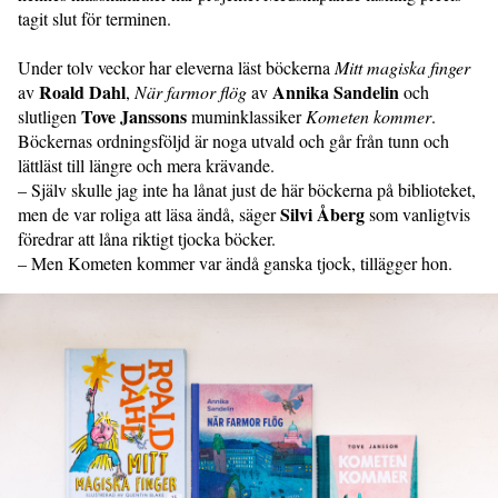
tagit slut för terminen.
Under tolv veckor har eleverna läst böckerna
Mitt magiska finger
Roald Dahl
Annika Sandelin
av
,
När farmor flög
av
och
Tove Janssons
slutligen
muminklassiker
Kometen kommer
.
Böckernas ordningsföljd är noga utvald och går från tunn och
lättläst till längre och mera krävande.
– Själv skulle jag inte ha lånat just de här böckerna på biblioteket,
Silvi Åberg
men de var roliga att läsa ändå, säger
som vanligtvis
föredrar att låna riktigt tjocka böcker.
– Men Kometen kommer var ändå ganska tjock, tillägger hon.