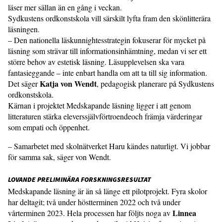
läser mer sällan än en gång i veckan.
Sydkustens ordkonstskola vill särskilt lyfta fram den skönlitterära
läsningen.
– Den nationella läskunnightesstrategin fokuserar för mycket på
läsning som strävar till informationsinhämtning, medan vi ser ett
större behov av estetisk läsning. Läsupplevelsen ska vara
fantasieggande – inte enbart handla om att ta till sig information.
Katja von Wendt
Det säger
, pedagogisk planerare på Sydkustens
ordkonstskola.
Kärnan i projektet Medskapande läsning ligger i att genom
litteraturen stärka eleverssjälvförtroendeoch främja värderingar
som empati och öppenhet.
– Samarbetet med skolnätverket Haru kändes naturligt. Vi jobbar
för samma sak, säger von Wendt.
LOVANDE PRELIMINÄRA FORSKNINGSRESULTAT
Medskapande läsning är än så länge ett pilotprojekt. Fyra skolor
har deltagit; två under höstterminen 2022 och två under
Linnea
vårterminen 2023. Hela processen har följts noga av