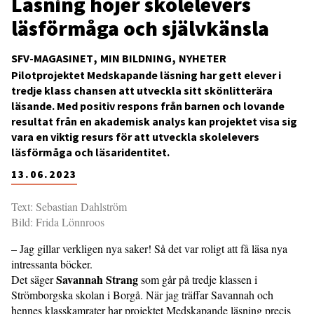
Läsning höjer skolelevers
läsförmåga och självkänsla
SFV-MAGASINET
MIN BILDNING
NYHETER
Pilotprojektet Medskapande läsning har gett elever i
tredje klass chansen att utveckla sitt skönlitterära
läsande. Med positiv respons från barnen och lovande
resultat från en akademisk analys kan projektet visa sig
vara en viktig resurs för att utveckla skolelevers
läsförmåga och läsaridentitet.
13.06.2023
Text: Sebastian Dahlström
Bild: Frida Lönnroos
– Jag gillar verkligen nya saker! Så det var roligt att få läsa nya
intressanta böcker.
Savannah Strang
Det säger
som går på tredje klassen i
Strömborgska skolan i Borgå. När jag träffar Savannah och
hennes klasskamrater har projektet Medskapande läsning precis