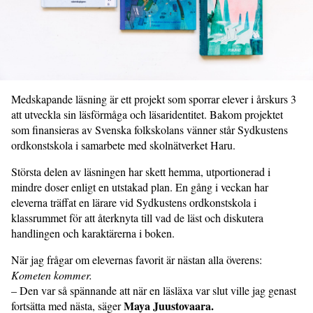
Medskapande läsning är ett projekt som sporrar elever i årskurs 3
att utveckla sin läsförmåga och läsaridentitet. Bakom projektet
som finansieras av Svenska folkskolans vänner står Sydkustens
ordkonstskola i samarbete med skolnätverket Haru.
Största delen av läsningen har skett hemma, utportionerad i
mindre doser enligt en utstakad plan. En gång i veckan har
eleverna träffat en lärare vid Sydkustens ordkonstskola i
klassrummet för att återknyta till vad de läst och diskutera
handlingen och karaktärerna i boken.
När jag frågar om elevernas favorit är nästan alla överens:
Kometen kommer.
– Den var så spännande att när en läsläxa var slut ville jag genast
Maya Juustovaara.
fortsätta med nästa, säger