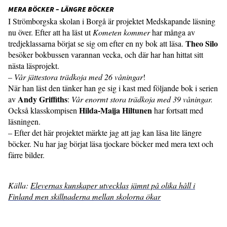
MERA BÖCKER – LÄNGRE BÖCKER
I Strömborgska skolan i Borgå är projektet Medskapande läsning
nu över. Efter att ha läst ut
Kometen kommer
har många av
Theo Silo
tredjeklassarna börjat se sig om efter en ny bok att läsa.
besöker bokbussen varannan vecka, och där har han hittat sitt
nästa läsprojekt.
–
Vår jättestora trädkoja med 26 våningar
!
När han läst den tänker han ge sig i kast med följande bok i serien
Andy Griffiths
av
:
Vår enormt stora trädkoja med 39 våningar.
Hilda-Maija Hiltunen
Också klasskompisen
har fortsatt med
läsningen.
– Efter det här projektet märkte jag att jag kan läsa lite längre
böcker. Nu har jag börjat läsa tjockare böcker med mera text och
färre bilder.
Källa:
Elevernas kunskaper utvecklas jämnt på olika håll i
Finland men skillnaderna mellan skolorna ökar