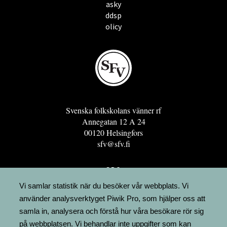
asky
ddsp
olicy
Svenska folkskolans vänner rf
Annegatan 12 A 24
00120 Helsingfors
sfv@sfv.fi
GRO
FÖRENINGSRESURSEN
Vi samlar statistik när du besöker vår webbplats. Vi
använder analysverktyget Piwik Pro, som hjälper oss att
MINNESRUNOR.FI
samla in, analysera och förstå hur våra besökare rör sig
UPPSLAGSVERKET FINLAND
på webbplatsen. Vi behandlar inte uppgifter som kan