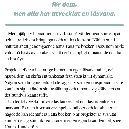
för dem.
Men alla har utvecklat en läsvana.
– Med hjälp av litteraturen tar vi fasta på värderingar som empati,
och att reflektera kring egna och andras känslor. Närheten till
naturen är ett genomgående tema i alla tre böcker. Dessutom är de
valda på basis av språket, så att de är lämpligt utmanande och har
ett bra flyt.
Projektet eftersträvar att ge barnen en egen läsaridentitet, och
hjälpa dem att skifta sitt tankesätt från statiskt till dynamiskt.
Någon som tidigare betraktade sig själv som en oinspirerad läsare
kan lära sig att ändra sin inställning och utmana sig själv, trots att
det stundvis känns tufft.
– Under tolv veckor utvecklas tankesättet och läsaridentiteten
markant. Barnen inser att exempelvis miljöer och karaktärer är
något de kan identifiera i alla böcker. När projektet är avslutat
känner de sig som riktiga läsare, med en egen läsaridentitet, säger
Hanna Lundström.