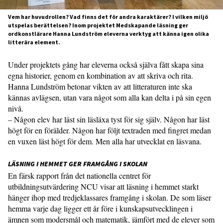
Vem har huvudrollen? Vad finns det för andra karaktärer? I vilken miljö
utspelas berättelsen? Inom projektet Medskapande läsning ger
ordkonstlärare Hanna Lundström eleverna verktyg att känna igen olika
litterära element.
Under projektets gång har eleverna också själva fått skapa sina
egna historier, genom en kombination av att skriva och rita.
Hanna Lundström betonar vikten av att litteraturen inte ska
kännas avlägsen, utan vara något som alla kan delta i på sin egen
nivå.
– Någon elev har läst sin läsläxa tyst för sig själv. Någon har läst
högt för en förälder. Någon har följt textraden med fingret medan
en vuxen läst högt för dem. Men alla har utvecklat en läsvana.
LÄSNING I HEMMET GER FRAMGÅNG I SKOLAN
En färsk rapport från det nationella centret för
utbildningsutvärdering NCU visar att läsning i hemmet starkt
hänger ihop med tredjeklassares framgång i skolan. De som läser
hemma varje dag ligger ett år före i kunskapsutvecklingen i
ämnen som modersmål och matematik, jämfört med de elever som