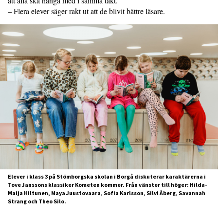
att alla ska hänga med i samma takt.
– Flera elever säger rakt ut att de blivit bättre läsare.
Elever i klass 3 på Stömborgska skolan i Borgå diskuterar karaktärerna i
Tove Janssons klassiker Kometen kommer. Från vänster till höger: Hilda-
Maija Hiltunen, Maya Juustovaara, Sofia Karlsson, Silvi Åberg, Savannah
Strang och Theo Silo.