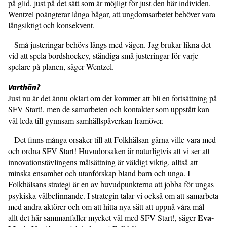
på glid, just på det sätt som är möjligt för just den här individen.
Wentzel poängterar långa bågar, att ungdomsarbetet behöver vara
långsiktigt och konsekvent.
– Små justeringar behövs längs med vägen. Jag brukar likna det
vid att spela bordshockey, ständiga små justeringar för varje
spelare på planen, säger Wentzel.
Varthän?
Just nu är det ännu oklart om det kommer att bli en fortsättning på
SFV Start!, men de samarbeten och kontakter som uppstått kan
väl leda till gynnsam samhällspåverkan framöver.
– Det finns många orsaker till att Folkhälsan gärna ville vara med
och ordna SFV Start! Huvudorsaken är naturligtvis att vi ser att
innovationstävlingens målsättning är väldigt viktig, alltså att
minska ensamhet och utanförskap bland barn och unga. I
Folkhälsans strategi är en av huvudpunkterna att jobba för ungas
psykiska välbefinnande. I strategin talar vi också om att samarbeta
med andra aktörer och om att hitta nya sätt att uppnå våra mål –
Eva-
allt det här sammanfaller mycket väl med SFV Start!, säger