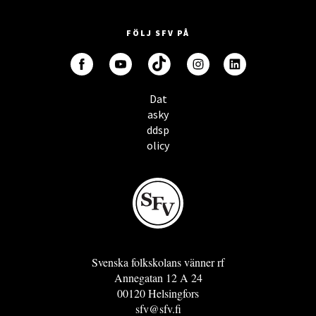
FÖLJ SFV PÅ
Dat
asky
ddsp
olicy
Svenska folkskolans vänner rf
Annegatan 12 A 24
00120 Helsingfors
sfv@sfv.fi