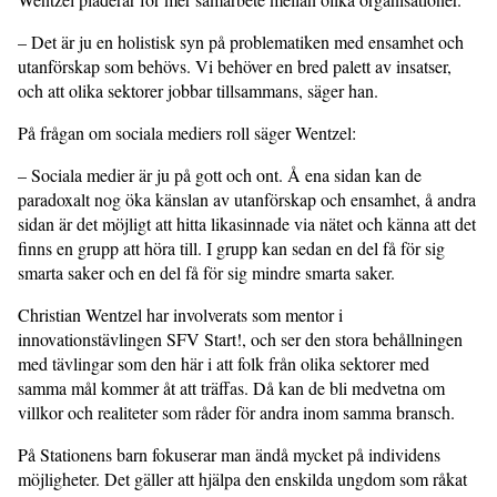
– Det är ju en holistisk syn på problematiken med ensamhet och
utanförskap som behövs. Vi behöver en bred palett av insatser,
och att olika sektorer jobbar tillsammans, säger han.
På frågan om sociala mediers roll säger Wentzel:
– Sociala medier är ju på gott och ont. Å ena sidan kan de
paradoxalt nog öka känslan av utanförskap och ensamhet, å andra
sidan är det möjligt att hitta likasinnade via nätet och känna att det
finns en grupp att höra till. I grupp kan sedan en del få för sig
smarta saker och en del få för sig mindre smarta saker.
Christian Wentzel har involverats som mentor i
innovationstävlingen SFV Start!, och ser den stora behållningen
med tävlingar som den här i att folk från olika sektorer med
samma mål kommer åt att träffas. Då kan de bli medvetna om
villkor och realiteter som råder för andra inom samma bransch.
På Stationens barn fokuserar man ändå mycket på individens
möjligheter. Det gäller att hjälpa den enskilda ungdom som råkat