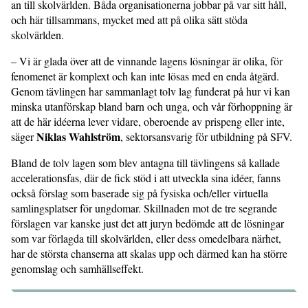
an till skolvärlden. Båda organisationerna jobbar på var sitt håll,
och här tillsammans, mycket med att på olika sätt stöda
skolvärlden.
– Vi är glada över att de vinnande lagens lösningar är olika, för
fenomenet är komplext och kan inte lösas med en enda åtgärd.
Genom tävlingen har sammanlagt tolv lag funderat på hur vi kan
minska utanförskap bland barn och unga, och vår förhoppning är
att de här idéerna lever vidare, oberoende av prispeng eller inte,
Niklas Wahlström
säger
, sektorsansvarig för utbildning på SFV.
Bland de tolv lagen som blev antagna till tävlingens så kallade
accelerationsfas, där de fick stöd i att utveckla sina idéer, fanns
också förslag som baserade sig på fysiska och/eller virtuella
samlingsplatser för ungdomar. Skillnaden mot de tre segrande
förslagen var kanske just det att juryn bedömde att de lösningar
som var förlagda till skolvärlden, eller dess omedelbara närhet,
har de största chanserna att skalas upp och därmed kan ha större
genomslag och samhällseffekt.