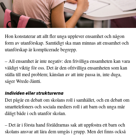
Hon konstaterar att allt fler unga upplever ensamhet och någon
form av utanförskap. Samtidigt ska man minnas att ensamhet och
utanförskap är komplicerade begrepp.
– All ensamhet är inte negativ: den frivilliga ensamheten kan vara
väldigt viktig för oss. Det är den ofrivilliga ensamheten som kan
ställa till med problem; känslan av att inte passa in, inte duga,
säger Wrede-Jäntti.
Individen eller strukturerna
Det pågår en debatt om skolans roll i samhället, och en debatt om
smarttelefoners och sociala mediers roll i att barn och unga mår
dåligt både i och utanför skolan.
– Det är i första hand föräldrarnas sak att uppfostra ett barn och
skolans ansvar att lära dem umgås i grupp. Men det finns också