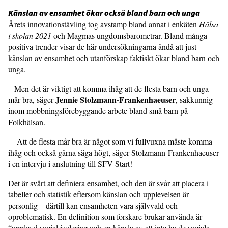
Känslan av ensamhet ökar också bland barn och unga
Årets innovationstävling tog avstamp bland annat i enkäten
Hälsa
i skolan 2021
och Magmas ungdomsbarometrar. Bland många
positiva trender visar de här undersökningarna ändå att just
känslan av ensamhet och utanförskap faktiskt ökar bland barn och
unga.
– Men det är viktigt att komma ihåg att de flesta barn och unga
Jennie Stolzmann-Frankenhaeuser
mår bra, säger
, sakkunnig
inom mobbningsförebyggande arbete bland små barn på
Folkhälsan.
– Att de flesta mår bra är något som vi fullvuxna måste komma
ihåg och också gärna säga högt, säger Stolzmann-Frankenhaeuser
i en intervju i anslutning till SFV Start!
Det är svårt att definiera ensamhet, och den är svår att placera i
tabeller och statistik eftersom känslan och upplevelsen är
personlig – därtill kan ensamheten vara självvald och
oproblematisk. En definition som forskare brukar använda är
“upplevd social isolering och en känsla av att inte ha de sociala