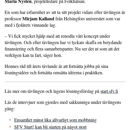
Maria Nystén
, projektledare på Folkhälsan.
En som har erfarenhet av att ta sitt projekt vidare efter tävlingen är
Mirjam Kalland
professor
från Helsingfors universitet som var
med i fjolårets vinnande lag.
– Vi fick mycket hjälp med att renodla vårt koncept under
tävlingen. Och efter tävlingen har vi lyckats skaffa en betydande
finansiering och flera samarbetsparter. Nu ser det ut som att det
verkligen kan ta fart, säger hon.
Hennes råd till årets tävlande är att fortsätta jobba på sina
lösningsidéer och fortsätta omsätta idéerna i praktiken.
Läs mer om tävlingen och lagens lösningsförslag på
start.sfv.fi
Läs de intervjuer som gjordes med sakkunniga under tävlingens
gång:
Ensamhet minst lika allvarligt som mobbning
SFV Start! kan bli starten på något stort