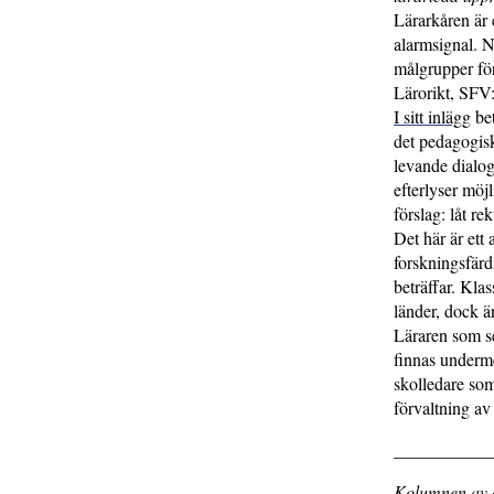
Lärarkåren är 
alarmsignal. N
målgrupper fö
Lärorikt, SFV
I sitt inlägg
bet
det pedagogisk
levande dialog
efterlyser möj
förslag: låt r
Det här är ett
forskningsfärd
beträffar. Kla
länder, dock än
Läraren som ser
finnas underme
skolledare som
förvaltning a
___________
Kolumnen av o