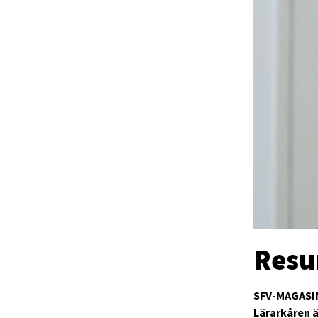
Resu
SFV-MAGASI
Lärarkåren ä