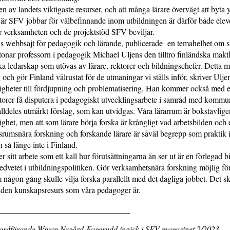
en av landets viktigaste resurser, och att många lärare övervägt att byta 
är SFV jobbar för välbefinnande inom utbildningen är därför både eleve
r verksamheten och de projektstöd SFV beviljar.
:s webbsajt för pedagogik och lärande, publicerade en temahelhet om s
onar professorn i pedagogik Michael Uljens den tilltro finländska makth
a ledarskap som utövas av lärare, rektorer och bildningschefer. Detta m
 och gör Finland välrustat för de utmaningar vi ställs inför, skriver Ulje
ligheter till fördjupning och problematisering. Han kommer också med e
ektorer få disputera i pedagogiskt utvecklingsarbete i samråd med kommu
 alldeles utmärkt förslag, som kan utvidgas. Våra lärarrum är bokstavlige
ighet, men att som lärare börja forska är krångligt vad arbetsbilden oc
ssrumsnära forskning och forskande lärare är såväl begrepp som praktik i
 så länge inte i Finland.
 sitt arbete som ett kall hur förutsättningarna än ser ut är en förlegad b
dvetet i utbildningspolitiken. Gör verksamhetsnära forskning möjlig för
 någon gång skulle vilja forska parallellt med det dagliga jobbet. Det sk
v den kunskapsresurs som våra pedagoger är.
________________________________
rdförande Wivan Nygård-Fagerudd ingick i SFV-magasinet 2/2023.