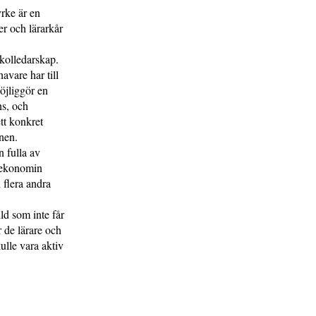
yrke är en
r och lärarkår
kolledarskap.
avare har till
öjliggör en
ns, och
tt konkret
nen.
n fulla av
h ekonomin
 flera andra
ild som inte får
 de lärare och
ulle vara aktiv