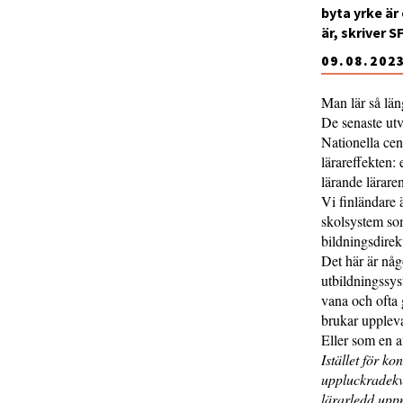
byta yrke är
är, skriver 
09.08.202
Man lär så län
De senaste utv
Nationella cent
lärareffekten: 
lärande lärare
Vi finländare ä
skolsystem som 
bildningsdirekt
Det här är någ
utbildningssys
vana och ofta 
brukar uppleva
Eller som en a
Istället för k
uppluckradekva
lärarledd up