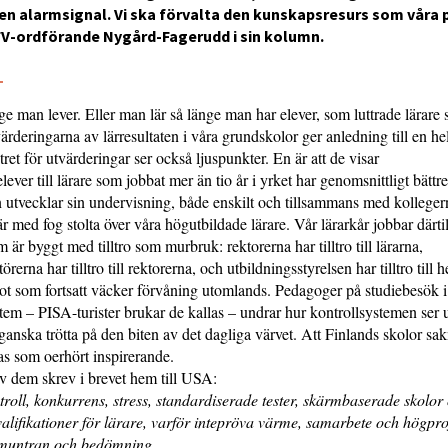
 en alarmsignal. Vi ska förvalta den kunskapsresurs som vår
SFV-ordförande Nygård-Fagerudd i sin kolumn.
3
ge man lever. Eller man lär så länge man har elever, som luttrade lärare 
ärderingarna av lärresultaten i våra grundskolor ger anledning till en h
ret för utvärderingar ser också ljuspunkter. En är att de visar
elever till lärare som jobbat mer än tio år i yrket har genomsnittligt bättr
n utvecklar sin undervisning, både enskilt och tillsammans med kolleger
r med fog stolta över våra högutbildade lärare. Vår lärarkår jobbar därtill
är byggt med tilltro som murbruk: rektorerna har tilltro till lärarna,
örerna har tilltro till rektorerna, och utbildningsstyrelsen har tilltro till 
ot som fortsatt väcker förvåning utomlands. Pedagoger på studiebesök i
tem – PISA-turister brukar de kallas – undrar hur kontrollsystemen ser u
ganska trötta på den biten av det dagliga värvet. Att Finlands skolor sa
s som oerhört inspirerande.
v dem skrev i brevet hem till USA:
ontroll, konkurrens, stress, standardiserade tester, skärmbaserade skolor
lifikationer för lärare, varför intepröva värme, samarbete och högpro
pmuntran och bedömning.