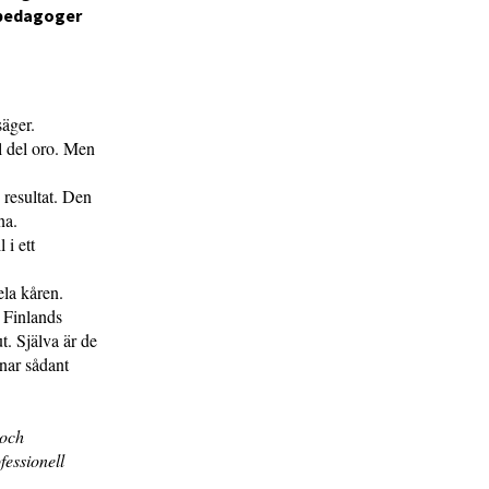
a pedagoger
säger.
el del oro. Men
e resultat. Den
na.
 i ett
hela kåren.
 Finlands
t. Själva är de
knar sådant
 och
fessionell