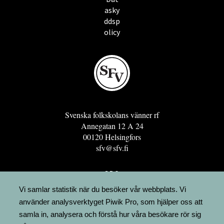
asky
ddsp
olicy
Svenska folkskolans vänner rf
Annegatan 12 A 24
00120 Helsingfors
sfv@sfv.fi
GRO
FÖRENINGSRESURSEN
Vi samlar statistik när du besöker vår webbplats. Vi
använder analysverktyget Piwik Pro, som hjälper oss att
MINNESRUNOR.FI
samla in, analysera och förstå hur våra besökare rör sig
UPPSLAGSVERKET FINLAND