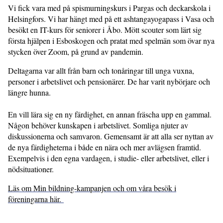
Vi fick vara med på spismurningskurs i Pargas och deckarskola i
Helsingfors. Vi har hängt med på ett ashtangayogapass i Vasa och
besökt en IT-kurs för seniorer i Åbo. Mött scouter som lärt sig
första hjälpen i Esboskogen och pratat med spelmän som övar nya
stycken över Zoom, på grund av pandemin.
Deltagarna var allt från barn och tonåringar till unga vuxna,
personer i arbetslivet och pensionärer. De har varit nybörjare och
längre hunna.
En vill lära sig en ny färdighet, en annan fräscha upp en gammal.
Någon behöver kunskapen i arbetslivet. Somliga njuter av
diskussionerna och samvaron. Gemensamt är att alla ser nyttan av
de nya färdigheterna i både en nära och mer avlägsen framtid.
Exempelvis i den egna vardagen, i studie- eller arbetslivet, eller i
nödsituationer.
Läs om Min bildning-kampanjen och om våra besök i
föreningarna här.