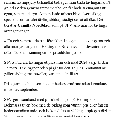
samma tävlingsjury behandlat bidragen från båda tävlingarna. På
grund av den gemensamma tidtabellen får båda tävlingarna nu
egna, separata juryn. Annars hade arbetet blivit övermäktigt,
speciellt som antalet tävlingsbidrag stadigt ser ut att öka. Det
Camilla Nordblad
berättar
, som på SFV ansvarar för tävlings­
arrangemangen.
– En och samma tidtabell förenklar deltagandet i tävlingarna och
alla arrangemang, och Helsingfors Bokmässa blir dessutom den
rätta litterära inramningen för pris­utdelningarna.
SFV:s litterära tävlingar utlyses från och med 2024 varje år den
15 mars. Tävlingsperioden pågår till den 15 juni. Vartannat år
gäller tävlingarna noveller, vartannat år dikter.
Pristagarna och de som mottar hedersomnämnanden kontaktas i
mitten av september.
SFV ger i sam­band med prisutdelningen på Helsingfors
Bokmässa ut en bok med de bidrag som vunnit pris eller fått ett
heders­omnämnande, och boken delas ut så långt upplagan räcker.
Vinnartexterna kan också läsas elektroniskt på sfv.fi.