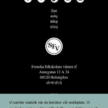
Dat
asky
ddsp
olicy
Svenska folkskolans vänner rf
Annegatan 12 A 24
00120 Helsingfors
sfv@sfv.fi
GRO
FÖRENINGSRESURSEN
Vi samlar statistik när du besöker vår webbplats. Vi