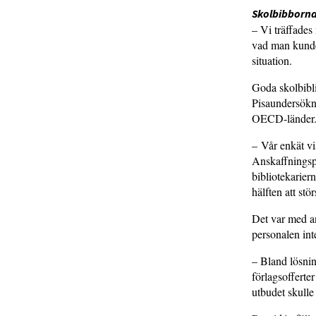
Skolbibborna
– Vi träffades
vad man kunde 
situation.
Goda skolbibli
Pisaundersökni
OECD-länder
– Vår enkät vi
Anskaffningspe
bibliotekarier
hälften att stö
Det var med an
personalen inte
– Bland lösnin
förlagsofferte
utbudet skulle