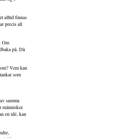
t alltid finnas
r precis all
t. Om
illbaka på. Då
ka om? Vem kan
 tankar som
a av samma
där människor
an en idé, kan
ndre,