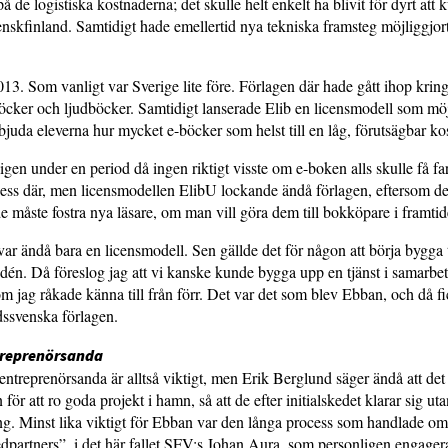
å de logistiska kost­naderna; det skulle helt enkelt ha blivit för dyrt at
nskfinland. Samtidigt hade emeller­tid nya tekniska framsteg möjlig­gjort
013. Som vanligt var Sverige lite före. Förlagen där hade gått ihop krin
böcker och ljudböcker. Samtidigt lanserade Elib en licensmodell som möjl
rbjuda eleverna hur mycket e-böcker som helst till en låg, förutsägbar ko
igen under en period då ingen riktigt visste om e-boken alls skulle få far
ess där, men licensmodellen ElibU lockande ändå förlagen, eftersom de
ede måste fostra nya läsare, om man vill göra dem till bokköpare i framtid
r ändå bara en licensmodell. Sen gällde det för någon att börja bygga 
idén. Då föreslog jag att vi kanske kunde bygga upp en tjänst i samarbe
 jag råkade känna till från förr. Det var det som blev Ebban, och då fi
dssvenska förlagen.
treprenörsanda
entreprenörsanda är alltså viktigt, men Erik Berglund säger ändå att det 
 för att ro goda projekt i hamn, så att de efter initialskedet klarar sig ut
ng. Minst lika viktigt för Ebban var den långa process som handlade om
partners”, i det här fallet SFV:s Johan Aura, som personligen engagera