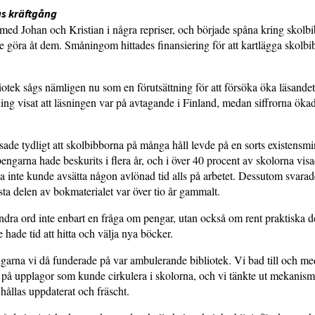
s kräftgång
 med Johan och Kristian i några repriser, och började spåna kring skolb
göra åt dem. Småningom hittades finansi­ering för att kartlägga skolbib
otek sågs nämligen nu som en förutsättning för att försöka öka läsandet, 
ng visat att läsningen var på avtagande i Finland, medan siffrorna ökad
.
sade tydligt att skol­bibborna på många håll levde på en sorts existens
ngarna hade beskurits i flera år, och i över 40 procent av skolorna visad
na inte kunde avsätta någon avlönad tid alls på arbetet. Dessutom svarad
rsta delen av bokmaterialet var över tio år gammalt.
dra ord inte enbart en fråga om pengar, utan också om rent praktiska de
 hade tid att hitta och välja nya böcker.
garna vi då funderade på var ambulerande bibliotek. Vi bad till och me
r på upp­lagor som kunde cirkulera i skolorna, och vi tänkte ut mekanism
 hållas uppdaterat och fräscht.