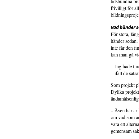
tidsbundna proj
frivilligt för 
bildningsproje
Vad händer 
För stora, lån
händer sedan. 
inte får den f
kan man gå vi
– Jag hade ture
– ifall de sats
Som projekt pl
Dylika projek
ändamålsenlig
– Även här är 
om vad som är 
vara ett alter
gemensam sak