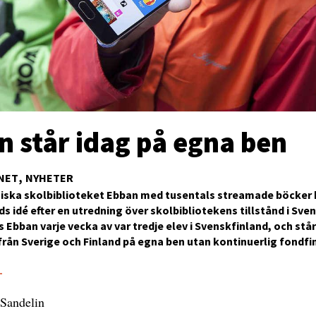
n står idag på egna ben
NET
NYHETER
niska skolbiblioteket Ebban med tusentals streamade böcker
ds idé efter en utredning över skolbibliotekens tillstånd i Sve
 Ebban varje vecka av var tredje elev i Svenskfinland, och stå
r från Sverige och Finland på egna ben utan kontinuerlig fondfi
3
 Sandelin