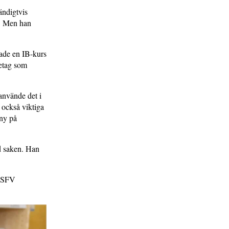
ändigtvis
g. Men han
hade en IB-kurs
retag som
 använde det i
k också viktiga
 ny på
ed saken. Han
t SFV