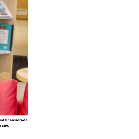
fondfinansierade
bygge,