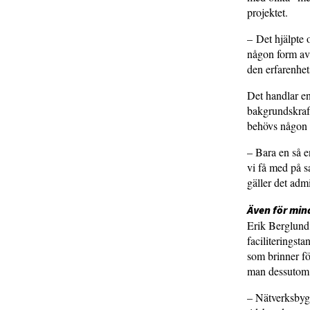
projektet.
– Det hjälpte 
någon form av 
den erfarenhe
Det handlar e
bakgrundskrafte
behövs någon 
– Bara en så e
vi få med på s
gäller det adm
Även för min
Erik Berglund
faciliteringsta
som brinner fö
man dessutom 
– Nätverksbygg