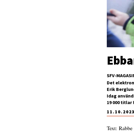
Ebba
SFV-MAGASI
Det elektro
Erik Berglun
Idag används
19 000 titla
11.10.202
Text: Rabbe