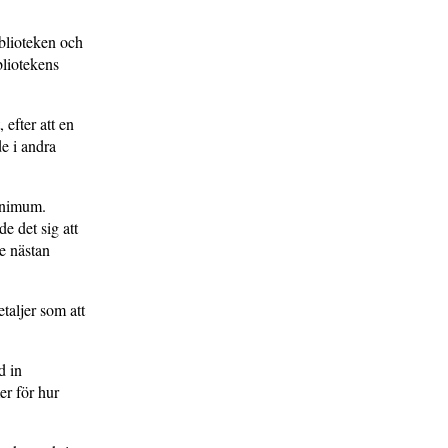
iblioteken och
lio­tekens
efter att en
e i andra
minimum.
e det sig att
e nästan
taljer som att
d in
er för hur