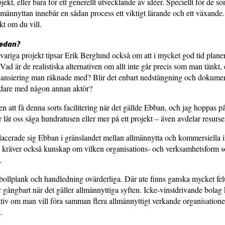
ekt, eller bara för ett generellt utvecklande av idéer. Speciellt för de s
allmännyttan innebär en sådan process ett viktigt lärande och ett växande.
kt om du vill.
sedan?
g­variga projekt tipsar Erik Berglund också om att i mycket god tid plan
Vad är de rea­listiska alternativen om allt inte går precis som man tänkt
inansiering man räknade med? Blir det enbart nedstängning och doku­ment
dare med någon annan aktör?
n att få denna sorts facilitering när det gällde Ebban, och jag hoppas på
ar låt oss säga hundratusen eller mer på ett projekt – även avdelar resurser
acerade sig Ebban i gränslandet mellan allmännytta och kommersiella i
t kräver också kunskap om vilken organisations- och verksamhetsform 
.
bollplank och hand­ledning ovärderliga. Där ute finns ganska mycket fel
gångbart när det gäller allmännyttiga syften. Icke-vinstdrivande bolag
nativ om man vill föra samman flera allmännyttigt verkande organisatione
.