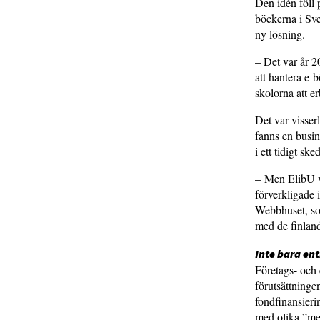
Den idén föll p
böckerna i Sve
ny lösning.
– Det var år 2
att hantera e-
skolorna att e
Det var visserl
fanns en busin
i ett tidigt sk
– Men ElibU va
förverkligade 
Webbhuset, som
med de finlan
Inte bara en
Företags- och 
förutsättningen
fondfinansieri
med olika ”med