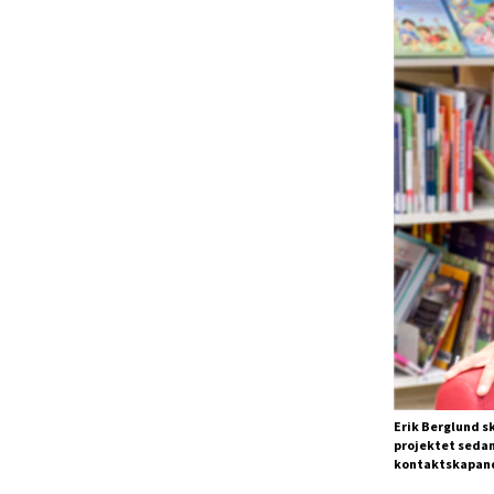
Erik Berglund s
projektet sedan
kontaktskapande