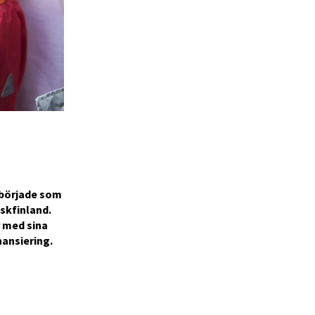
 började som
nskfinland.
r med sina
nansiering.