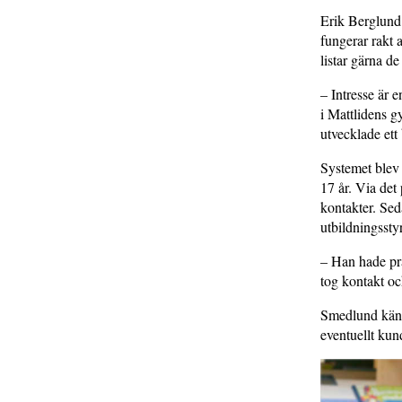
Erik Berglund 
fungerar rakt 
listar gärna d
– Intresse är 
i Matt­­lidens
utvecklade ett
Systemet blev 
17 år. Via det 
kontakter. Sed
utbildningssty
– Han hade pra
tog kontakt oc
Smedlund känd
eventuellt kun