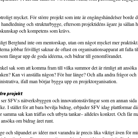
otroligt mycket. För större projekt som inte är engångs­händelser borde de
handledning och strukturbygge, eftersom projektidéns ägare ju sällan ha
tskunskap och kompetens som krävs.
nligt Berglund inte om mentorskap, utan om något mycket mer praktisk
rna jobbar frivilligt saknar de oftast en organisationsapparat att falla t
som fångar upp de goda idéerna, och bidrar till genomförandet.
nkel sak som att komma fram till vilka summor det är rimligt att ansö
aken? Kan vi anställa någon? För hur länge? Och alla andra frågor och
inistrativa, ifall man börjar bygga upp en projektorganisation.
dre projekt
 ser SFV:s nätverksbyggen och innovationstävlingar som en annan sid
nke. I stället för att bara bevilja bidrag, erbjuder SFV idag plattformar 
r samma sak kan träffas och utbyta tankar– alldeles konkret. Och får m
ansöka om bidrag året runt.
e och slipandet av idéer mot varandra är precis lika viktigt även för mi