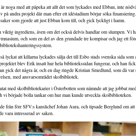
är noga med att påpeka att allt det som lyckades med Ebban, inte nödv
av på andra projekt där man efter ett idéstadium börjar söka finansierin
e saker som gjorde att just Ebban kom till, och gick lyckligt i hamn.
en viktig ingrediens, även om det också delvis handlar om slumpen. Vi 
 gymnasium, och som en del av den grundade tre kompisar och jag ett fö
 biblioteks­hanteringssystem.
så lyckat att killarna lyckades sälja det till Esbo stads svenska sida som
projektet blev Erik insatt hur hela biblio­tekssidan fungerar, och han fic
an gick det några år, och en dag ringde Kristian Smedlund, som då var
relsen, med ansvars­området skolbibliotek.
tat med skolbiblio­te­karier i Österbotten som nämnde att jag jobbat m
h vi började bolla tankar om hur man kunde utveckla skolbiblioteken.
e från förr SFV:s kansli­chef Johan Aura, och tipsade Berglund om at
de vara intresserad av saken.