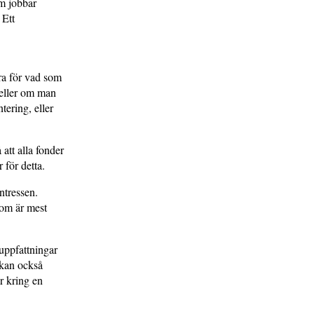
om jobbar
 Ett
era för vad som
, eller om man
ering, eller
 att alla fonder
 för detta.
ntressen.
som är mest
uppfattningar
 kan också
r kring en