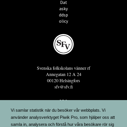
Dat
asky
ddsp
olicy
Svenska folkskolans vänner rf
Annegatan 12 A 24
00120 Helsingfors
sfv@sfv.fi
GRO
FÖRENINGSRESURSEN
Vi samlar statistik när du besöker vår webbplats. Vi
använder analysverktyget Piwik Pro, som hjälper oss att
MINNESRUNOR.FI
samla in, analysera och förstå hur våra besökare rör sig
UPPSLAGSVERKET FINLAND