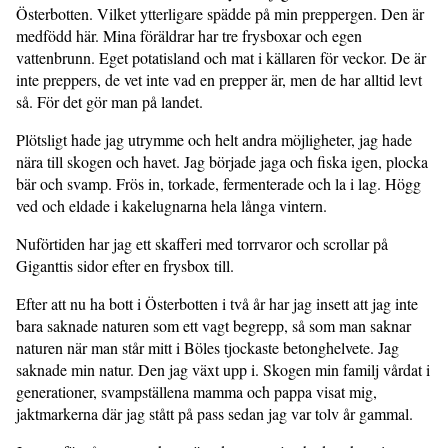
Österbotten. Vilket ytterligare spädde på min preppergen. Den är
medfödd här. Mina föräldrar har tre frysboxar och egen
vattenbrunn. Eget potatisland och mat i källaren för veckor. De är
inte preppers, de vet inte vad en prepper är, men de har alltid levt
så. För det gör man på landet.
Plötsligt hade jag utrymme och helt andra möjligheter, jag hade
nära till skogen och havet. Jag började jaga och fiska igen, plocka
bär och svamp. Frös in, torkade, fermenterade och la i lag. Högg
ved och eldade i kakelugnarna hela långa vintern.
Nuförtiden har jag ett skafferi med torrvaror och scrollar på
Giganttis sidor efter en frysbox till.
Efter att nu ha bott i Österbotten i två år har jag insett att jag inte
bara saknade naturen som ett vagt begrepp, så som man saknar
naturen när man står mitt i Böles tjockaste betonghelvete. Jag
saknade min natur. Den jag växt upp i. Skogen min familj vårdat i
generationer, svampställena mamma och pappa visat mig,
jaktmarkerna där jag stått på pass sedan jag var tolv år gammal.