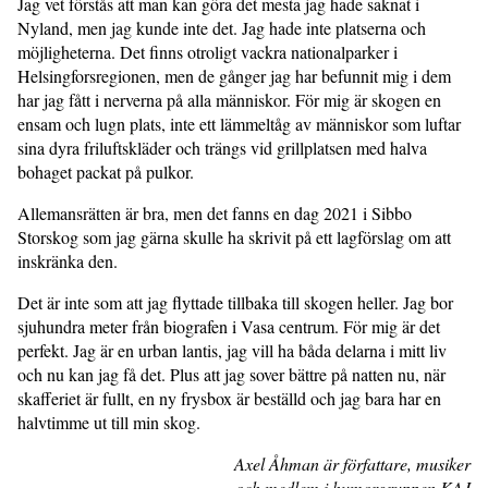
Jag vet förstås att man kan göra det mesta jag hade saknat i
Nyland, men jag kunde inte det. Jag hade inte platserna och
möjligheterna. Det finns otroligt vackra nationalparker i
Helsingforsregionen, men de gånger jag har befunnit mig i dem
har jag fått i nerverna på alla människor. För mig är skogen en
ensam och lugn plats, inte ett lämmeltåg av människor som luftar
sina dyra friluftskläder och trängs vid grillplatsen med halva
bohaget packat på pulkor.
Allemansrätten är bra, men det fanns en dag 2021 i Sibbo
Storskog som jag gärna skulle ha skrivit på ett lagförslag om att
inskränka den.
Det är inte som att jag flyttade tillbaka till skogen heller. Jag bor
sjuhundra meter från biografen i Vasa centrum. För mig är det
perfekt. Jag är en urban lantis, jag vill ha båda delarna i mitt liv
och nu kan jag få det. Plus att jag sover bättre på natten nu, när
skafferiet är fullt, en ny frysbox är beställd och jag bara har en
halvtimme ut till min skog.
Axel Åhman är författare, musiker
och medlem i humorgruppen KAJ