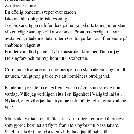
Zombies kommer
En dödlig pandemi sveper över staden
Iskelmä blir obligatorisk lyssning
Jag brukade ligga och fundera på hur jag skulle ta mig ut ur stan,
vilken väg, satte upp olika scenarier för att motorvägarna var
avstängda, ritade mentala rutter i Centralparken och funderade på
snabbaste vägen ut.
För det var alltid planen: När katastrofen kommer, lämnar jag
Helsingfors och tar mig hem till Österbotten.
Coronan aktiverade min inre prepper och skapade en längtan till
naturen, turligt nog går de två att kombinera otroligt väl.
Pandemin pekade på ett extremt vis på något som skavde i min
vardag. Ville jag verkligen sitta i en lägenhet i Vallgård inlåst i
Nyland, eller ville jag ha utrymme och möjlighet att göra vad jag
vill?
Min sjuka variant av att räkna får var troligen en mental process
som gjorde beslutet att flytta från Helsingfors till Vasa lättare.
Så efter åtta år i huvudstaden så flyttade jag tillbaka till