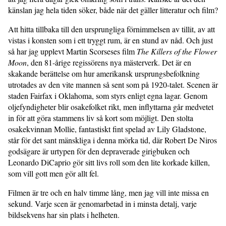
känslan jag hela tiden söker, både när det gäller litteratur och film?
Att hitta tillbaka till den ursprungliga förnimmelsen av tillit, av att
vistas i konsten som i ett tryggt rum, är en stund av nåd. Och just
så har jag upplevt Martin Scorseses film
The Killers of the Flower
Moon
, den 81-årige regissörens nya mästerverk. Det är en
skakande berättelse om hur amerikansk ursprungsbefolkning
utrotades av den vite mannen så sent som på 1920-talet. Scenen är
staden Fairfax i Oklahoma, som styrs enligt egna lagar. Genom
oljefyndigheter blir osakefolket rikt, men inflyttarna går medvetet
in för att göra stammens liv så kort som möjligt. Den stolta
osakekvinnan Mollie, fantastiskt fint spelad av Lily Gladstone,
står för det sant mänskliga i denna mörka tid, där Robert De Niros
godsägare är urtypen för den depraverade girigbuken och
Leonardo DiCaprio gör sitt livs roll som den lite korkade killen,
som vill gott men gör allt fel.
Filmen är tre och en halv timme lång, men jag vill inte missa en
sekund. Varje scen är genomarbetad in i minsta detalj, varje
bildsekvens har sin plats i helheten.