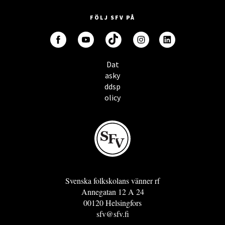
FÖLJ SFV PÅ
Dat
asky
ddsp
olicy
Svenska folkskolans vänner rf
Annegatan 12 A 24
00120 Helsingfors
sfv@sfv.fi