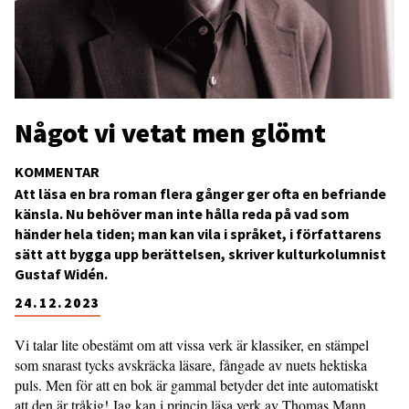
Något vi vetat men glömt
KOMMENTAR
Att läsa en bra roman flera gånger ger ofta en befriande
känsla. Nu behöver man inte hålla reda på vad som
händer hela tiden; man kan vila i språket, i författarens
sätt att bygga upp berättelsen, skriver kulturkolumnist
Gustaf Widén.
24.12.2023
Vi talar lite obestämt om att vissa verk är klassiker, en stämpel
som snarast tycks avskräcka läsare, fångade av nuets hektiska
puls. Men för att en bok är gammal betyder det inte automatiskt
att den är tråkig! Jag kan i princip läsa verk av Thomas Mann,