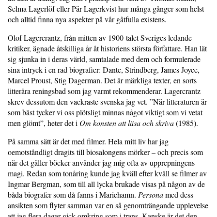
Selma Lagerlöf eller Pär Lagerkvist hur många gånger som helst
och alltid finna nya aspekter på vår gåtfulla existens.
Olof Lagercrantz, från mitten av 1900-talet Sveriges ledande
kritiker, ägnade åtskilliga år åt historiens största författare. Han lät
sig sjunka in i deras värld, samtalade med dem och formulerade
sina intryck i en rad biografier: Dante, Strindberg, James Joyce,
Marcel Proust, Stig Dagerman. Det är märkliga texter, en sorts
litterära renings­bad som jag varmt rekommenderar. Lagercrantz
skrev dessutom den vackraste svenska jag vet. ”När litteraturen är
som bäst tycker vi oss plötsligt minnas något viktigt som vi vetat
men glömt”, heter det i
Om konsten att läsa och skriva
(1985).
På samma sätt är det med filmer. Hela mitt liv har jag
oemotståndligt dragits till biosalongens mörker – och precis som
när det gäller böcker använder jag mig ofta av upprepningens
magi. Redan som tonåring kunde jag kväll efter kväll se filmer av
Ingmar Bergman, som till all lycka brukade visas på någon av de
båda biografer som då fanns i Mariehamn.
Persona
med dess
ansikten som flyter samman var en så genomträngande upplevelse
att jag flera dagar gick omkring som i trans. Kanske är det den