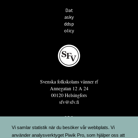
Dat
asky
ddsp
olicy
Svenska folkskolans vänner rf
Annegatan 12 A 24
00120 Helsingfors
sfv@sfv.fi
GRO
FÖRENINGSRESURSEN
Vi samlar statistik när du besöker vår webbplats. Vi
använder analysverktyget Piwik Pro, som hjälper oss att
MINNESRUNOR.FI