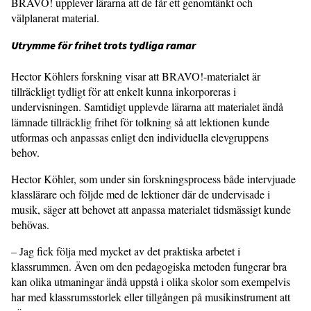
BRAVO! upplever lärarna att de får ett genomtänkt och
välplanerat material.
Utrymme för frihet trots tydliga ramar
Hector Köhlers forskning visar att BRAVO!-materialet är
tillräckligt tydligt för att enkelt kunna inkorporeras i
undervisningen. Samtidigt upplevde lärarna att materialet ändå
lämnade tillräcklig frihet för tolkning så att lektionen kunde
utformas och anpassas enligt den individuella elevgruppens
behov.
Hector Köhler, som under sin forskningsprocess både intervjuade
klasslärare och följde med de lektioner där de undervisade i
musik, säger att behovet att anpassa materialet tidsmässigt kunde
behövas.
– Jag fick följa med mycket av det praktiska arbetet i
klassrummen. Även om den pedagogiska metoden fungerar bra
kan olika utmaningar ändå uppstå i olika skolor som exempelvis
har med klassrumsstorlek eller tillgången på musikinstrument att