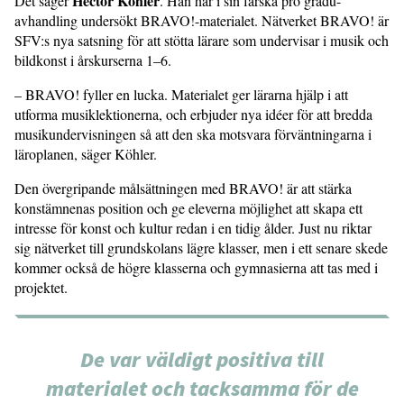
Hector Köhler
Det säger
. Han har i sin färska pro gradu-
avhandling undersökt BRAVO!-materialet. Nätverket BRAVO! är
SFV:s nya satsning för att stötta lärare som undervisar i musik och
bildkonst i årskurserna 1–6.
– BRAVO! fyller en lucka. Materialet ger lärarna hjälp i att
utforma musiklektionerna, och erbjuder nya idéer för att bredda
musikundervisningen så att den ska motsvara förväntningarna i
läroplanen, säger Köhler.
Den övergripande målsättningen med BRAVO! är att stärka
konstämnenas position och ge eleverna möjlighet att skapa ett
intresse för konst och kultur redan i en tidig ålder. Just nu riktar
sig nätverket till grundskolans lägre klasser, men i ett senare skede
kommer också de högre klasserna och gymnasierna att tas med i
projektet.
De var väldigt positiva till
materialet och tacksamma för de