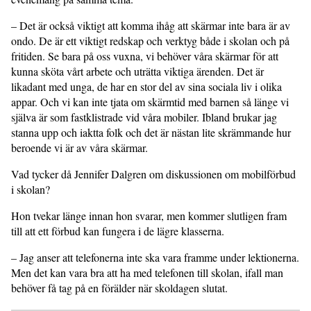
– Det är också viktigt att komma ihåg att skärmar inte bara är av
ondo. De är ett viktigt redskap och verktyg både i skolan och på
fritiden. Se bara på oss vuxna, vi behöver våra skärmar för att
kunna sköta vårt arbete och uträtta viktiga ärenden. Det är
likadant med unga, de har en stor del av sina sociala liv i olika
appar. Och vi kan inte tjata om skärmtid med barnen så länge vi
själva är som fastklistrade vid våra mobiler. Ibland brukar jag
stanna upp och iaktta folk och det är nästan lite skrämmande hur
beroende vi är av våra skärmar.
Vad tycker då Jennifer Dalgren om diskussionen om mobilförbud
i skolan?
Hon tvekar länge innan hon svarar, men kommer slutligen fram
till att ett förbud kan fungera i de lägre klasserna.
– Jag anser att telefonerna inte ska vara framme under lektionerna.
Men det kan vara bra att ha med telefonen till skolan, ifall man
behöver få tag på en förälder när skoldagen slutat.