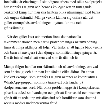
Innehållet är efterfrågat. I sitt tidigare arbete med olika skolprojekt
har Jennifer Dalgren och hennes kolleger sett en tilltagande
osäkerhet kring hur man ska hantera olika utmaningar med barns
och ungas skärmtid. Många vuxna känner sig osäkra när det
gäller exempelvis användningen, nyttan, farorna och
gränssättning.
– När det gäller kost och motion finns det nationella
rekommendationer, men när vi pratar om ungas nätanvändning
finns det inga riktlinjer att följa. Vår tanke är att hjälpa både vuxna
och barn att navigera i den djungel som nätet många gånger är.
Det är inte så enkelt att veta vad som är rätt och fel.
Många frågor handlar om skärmtid och nätanvändning, om vad
som är rimligt och hur man kan tänka i olika åldrar. Ett annat
konkret exempel som Jennifer Dalgren nämner är kompisstrul i
WhatsApp-grupper, som förvånansvärt ofta landar på
skolpersonalens bord. När olika problem uppstår i kompiskretsar
påverkas också skolvardagen och gör att lärarnas tid och resurser
går åt till att reda upp missförstånd och konflikter som skett på
sociala medier under elevernas fritid.