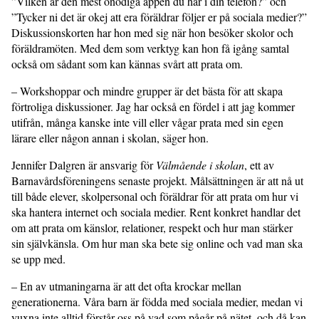
”Vilken är den mest onödiga appen du har i din telefon?” och
”Tycker ni det är okej att era föräldrar följer er på sociala medier?”
Diskussionskorten har hon med sig när hon besöker skolor och
föräldramöten. Med dem som verktyg kan hon få igång samtal
också om sådant som kan kännas svårt att prata om.
– Workshoppar och mindre grupper är det bästa för att skapa
förtroliga diskus­sioner. Jag har också en fördel i att jag kommer
utifrån, många kanske inte vill eller vågar prata med sin egen
lärare eller någon annan i skolan, säger hon.
Jennifer Dalgren är ansvarig för
Välmående i skolan
, ett av
Barnavårds­föreningens senaste projekt. Målsätt­ningen är att nå ut
till både elever, skol­personal och föräldrar för att prata om hur vi
ska hantera internet och sociala medier. Rent konkret handlar det
om att prata om känslor, relationer, respekt och hur man stärker
sin självkänsla. Om hur man ska bete sig online och vad man ska
se upp med.
– En av utmaningarna är att det ofta krockar mellan
generationerna. Våra barn är födda med sociala medier, medan vi
vuxna inte alltid förstår oss på vad som pågår på nätet, och då kan