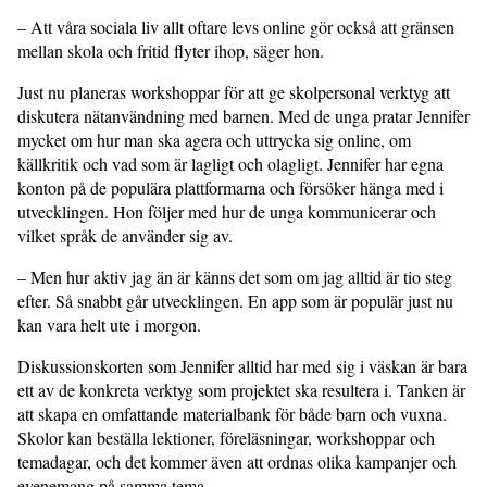
– Att våra sociala liv allt oftare levs online gör också att gränsen
mellan skola och fritid flyter ihop, säger hon.
Just nu planeras workshoppar för att ge skolpersonal verktyg att
diskutera nätanvändning med barnen. Med de unga pratar Jennifer
mycket om hur man ska agera och uttrycka sig online, om
källkritik och vad som är lagligt och olagligt. Jennifer har egna
konton på de populära plattformarna och försöker hänga med i
utvecklingen. Hon följer med hur de unga kommunicerar och
vilket språk de använder sig av.
– Men hur aktiv jag än är känns det som om jag alltid är tio steg
efter. Så snabbt går utvecklingen. En app som är populär just nu
kan vara helt ute i morgon.
Diskussionskorten som Jennifer alltid har med sig i väskan är bara
ett av de konkreta verktyg som projektet ska resultera i. Tanken är
att skapa en omfattande materialbank för både barn och vuxna.
Skolor kan beställa lektioner, föreläsningar, workshoppar och
temadagar, och det kommer även att ordnas olika kampanjer och
evenemang på samma tema.