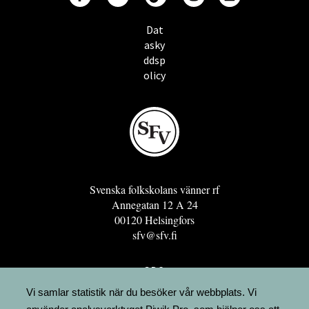
Dat
asky
ddsp
olicy
Svenska folkskolans vänner rf
Annegatan 12 A 24
00120 Helsingfors
sfv@sfv.fi
GRO
FÖRENINGSRESURSEN
Vi samlar statistik när du besöker vår webbplats. Vi