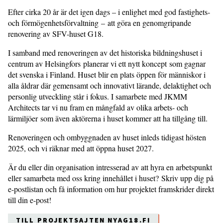
Efter cirka 20 år är det igen dags – i enlighet med god fastighets-
och förmögenhetsförvaltning – att göra en genomgripande
renovering av SFV-huset G18.
I samband med renoveringen av det historiska bildningshuset i
centrum av Helsingfors planerar vi ett nytt koncept som gagnar
det svenska i Finland. Huset blir en plats öppen för människor i
alla åldrar där gemensamt och innovativt lärande, delaktighet och
personlig utveckling står i fokus. I samarbete med JKMM
Architects tar vi nu fram en mångfald av olika arbets- och
lärmiljöer som även aktörerna i huset kommer att ha tillgång till.
Renoveringen och ombyggnaden av huset inleds tidigast hösten
2025, och vi räknar med att öppna huset 2027.
Är du eller din organisation intresserad av att hyra en arbetspunkt
eller samarbeta med oss kring innehållet i huset? Skriv upp dig på
e-postlistan och få information om hur projektet framskrider direkt
till din e-post!
TILL PROJEKTSAJTEN NYAG18.FI