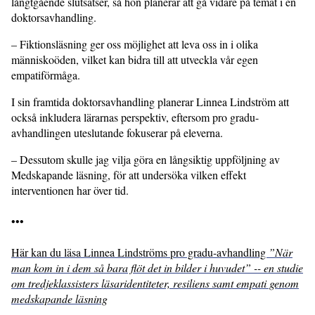
långtgående slutsatser, så hon planerar att gå vidare på temat i en
doktorsavhandling.
– Fiktionsläsning ger oss möjlighet att leva oss in i olika
människoöden, vilket kan bidra till att utveckla vår egen
empatiförmåga.
I sin framtida doktorsavhandling planerar Linnea Lindström att
också inkludera lärarnas perspektiv, eftersom pro gradu-
avhandlingen uteslutande fokuserar på eleverna.
– Dessutom skulle jag vilja göra en långsiktig uppföljning av
Medskapande läsning, för att undersöka vilken effekt
interventionen har över tid.
•••
Här kan du läsa Linnea Lindströms pro gradu-avhandling
”När
man kom in i dem så bara flöt det in bilder i huvudet” -- en studie
om tredjeklassisters läsaridentiteter, resiliens samt empati genom
medskapande läsning