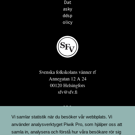
Dat
asky
ddsp
olicy
Svenska folkskolans vänner rf
Annegatan 12 A 24
00120 Helsingfors
sfv@sfv.fi
GRO
FÖRENINGSRESURSEN
Vi samlar statistik när du besöker vår webbplats. Vi
använder analysverktyget Piwik Pro, som hjälper oss att
MINNESRUNOR.FI
samla in, analysera och förstå hur våra besökare rör sig
UPPSLAGSVERKET FINLAND