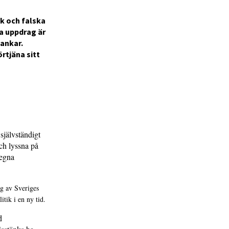
k och falska
la uppdrag är
tankar.
rtjäna sitt
självständigt
och lyssna på
 egna
ag av Sveriges
tik i en ny tid.
d