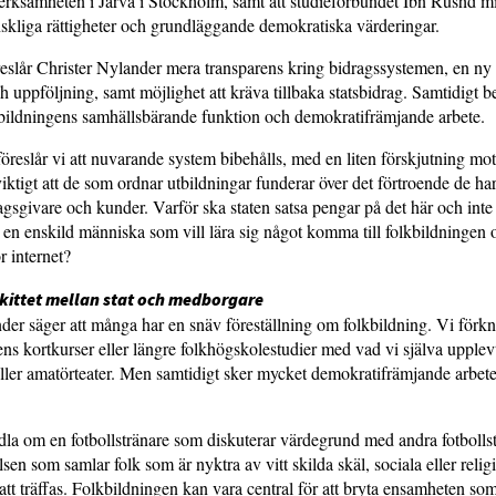
erksamheten i Järva i Stockholm, samt att studie­förbundet Ibn Rushd m
skliga rättigheter och grundläggande demokratiska värderingar.
reslår Christer Nylander mera transparens kring bidragssystemen, en ny
h upp­följning, samt möjlighet att kräva tillbaka statsbidrag. Samtidigt b
kbildningens samhällsbärande funktion och demokratifrämjande arbete.
 föreslår vi att nuvarande system bibehålls, med en liten förskjutning mot
viktigt att de som ordnar utbildningar funderar över det förtroende de ha
gsgivare och kunder. Varför ska staten satsa pengar på det här och inte
 en enskild människa som vill lära sig något komma till folkbildningen 
 internet?
 kittet mellan stat och medborgare
der säger att många har en snäv föreställning om folkbildning. Vi förk
ns kortkurser eller längre folkhögskolestudier med vad vi själva upplev
ller amatörteater. Men samtidigt sker mycket demokratifrämjande arbete
la om en fotbollstränare som diskuterar värdegrund med andra fotbollst
sen som samlar folk som är nyktra av vitt skilda skäl, sociala eller relig
tt träffas. Folkbildningen kan vara central för att bryta ensamheten s