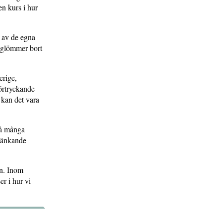
en kurs i hur
 av de egna
e glömmer bort
erige,
förtryckande
 kan det vara
på många
 tänkande
en. Inom
r i hur vi