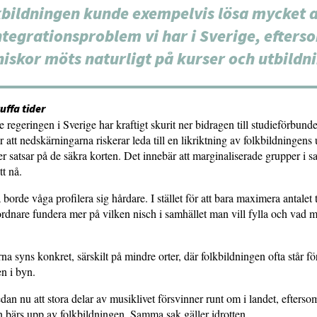
kbildningen kunde exempelvis lösa mycket a
ntegrationsproblem vi har i Sverige, efters
iskor möts naturligt på kurser och utbildni
uffa tider
regeringen i Sverige har kraftigt skurit ner bidragen till studieförbunde
 att nedskärningarna riskerar leda till en likriktning av folkbildningens 
er satsar på de säkra korten. Det innebär att marginaliserade grupper i sa
tt nå.
 borde våga profilera sig hårdare. I stället för att bara maximera antale
rdnare fundera mer på vilken nisch i samhället man vill fylla och vad m
a syns konkret, särskilt på mindre orter, där folkbildningen ofta står fö
n i byn.
dan nu att stora delar av musiklivet försvinner runt om i landet, efters
 bärs upp av folkbildningen. Samma sak gäller idrotten.