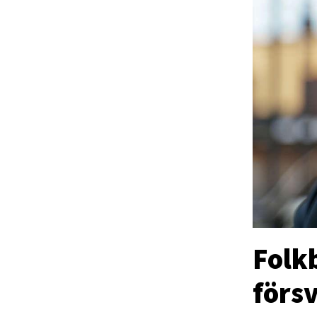
Folk
förs