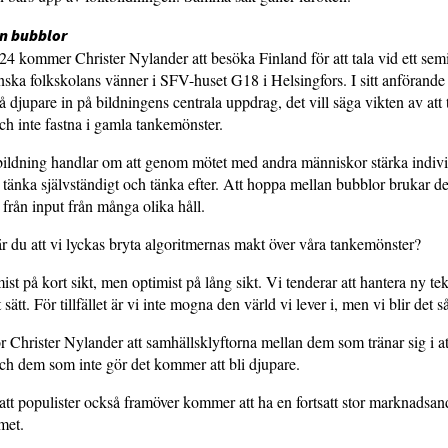
n bubblor
4 kommer Christer Nylander att besöka Finland för att tala vid ett se
nska folkskolans vänner i SFV-huset G18 i Helsingfors. I sitt anföran
å djupare in på bildningens centrala uppdrag, det vill säga vikten av att
och inte fastna i gamla tankemönster.
bildning handlar om att genom mötet med andra människor stärka indiv
t tänka självständigt och tänka efter. Att hoppa mellan bubblor brukar det
 från input från många olika håll.
r du att vi lyckas bryta algoritmernas makt över våra tankemönster?
ist på kort sikt, men optimist på lång sikt. Vi tenderar att hantera ny tek
sätt. För tillfället är vi inte mogna den värld vi lever i, men vi blir det
ror Christer Nylander att samhällsklyftorna mellan dem som tränar sig i a
och dem som inte gör det kommer att bli djupare.
att populister också framöver kommer att ha en fortsatt stor marknadsan
met.