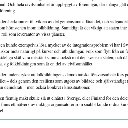
land. Och hela civilsamhället är uppbyggt av föreningar, där många gått 
förening.
nder återkommer till vikten av det gemensamma lärandet, och vidgandet
om hörnstenen inom folkbildning. Samtidigt är det viktigt att staten int
 roll som leverantör av vissa tjänster.
en kunde exempelvis lösa mycket av de integrationsproblem vi har i Sv
skor möts naturligt på kurser och utbildningar. Folk som flytt från en 
rståeliga skäl vara misstänksamma också mot den svenska staten, och då
ma sig folkbildningen som är en del av civilsamhället.
der understryker att folkbildningens demokratiska försvarsarbete förs 
llet – dels genom den resiliens som utgörs av bildade och självständigt
n demokrati – men också konkret i krissituationer.
en fientlig makt skulle slå ut elnätet i Sverige, eller Finland för den del
 finns ett nätverk av duktiga organisatörer som snabbt kunde ordna kurse
el.