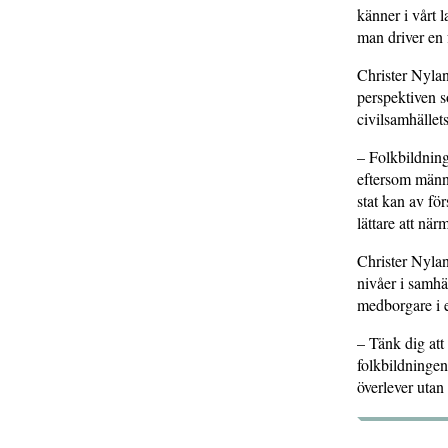
känner i vårt 
man driver en 
Christer Nyla
perspektiven s
civilsamhällets
– Folkbildning
eftersom männi
stat kan av fö
lättare att när
Christer Nylan
nivåer i samhä
medborgare i e
– Tänk dig att 
folkbildningen
överlever utan 