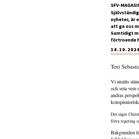
SFV-MAGASI
Självständi
nyheter, är 
att ge oss m
Samtidigt må
förtroende h
14.10.202
Text Sebast
Vi utsätts stä
och veta vem m
andras perspekt
konspiratorisk
Det säger Chris
förra regering s
Bakgrunden lig