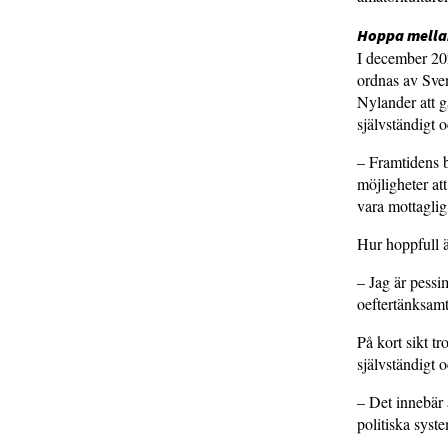
Hoppa mella
I december 202
ordnas av Sve
Nylander att g
självständigt 
– Framtidens 
möjligheter at
vara mottaglig
Hur hoppfull ä
– Jag är pessim
oeftertänksamt 
På kort sikt t
självständigt 
– Det innebär 
politiska syste