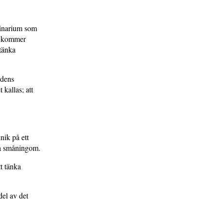
minarium som
de kommer
 tänka
idens
 kallas; att
nik på ett
 så småningom.
tt tänka
del av det