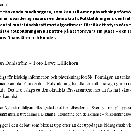
NET
gt tänkande medborgare, som kan stå emot påverkningsförsö
en en ovärderlig resurs i en demokrati. Folkbildningens centra
ental motståndskraft mot algoritmers försök att styra våra 
ste folkbildningen bli bättre på att försvara sin plats – och fö
os finansiärer och kunder.
4
ian Dahlström ~ Foto Lowe Lilliehorn
ndigt för felaktig information och påverknings­försök. Förmågan att tänka 
an kan lita på är central. Folkbildning handlar om att lära sig i grupp 
iv. Det är ett slags ett demokratiskt försvarsarbete mot att fastna i våra
a kaninhål.
ter Nylander, tidigare riksdagsledamot för Liberalerna i Sverige, som på uppdr
ammanställt utredningen Bildning, utbildning och delaktighet – folkbildningspoli
ger i den debatt som blossat upp efter att det uppdagats bidragsfusk vi