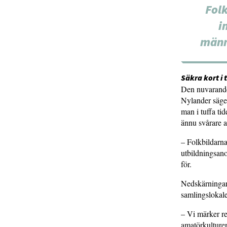
Fol
i
männ
Säkra kort i t
Den nuvarande 
Nylander säger
man i tuffa tid
ännu svårare a
– Folkbildarna
utbildningsano
för.
Nedskärningarn
samlingslokale
– Vi märker re
amatörkulturen