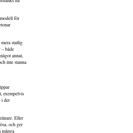
isstänks ha
 modell för
etonar
 mera statlig
r – både
 något annat,
och inte stanna
nippar
t, exempelvis
 i det
ränare. Eller
iösa, och ger
om många