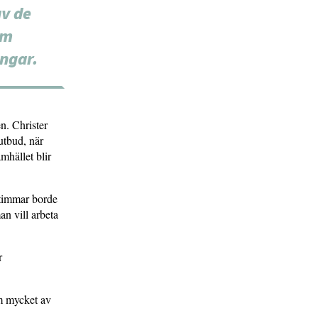
v de
om
ngar.
n. Christer
utbud, när
mhället blir
t timmar borde
an vill arbeta
r
om mycket av