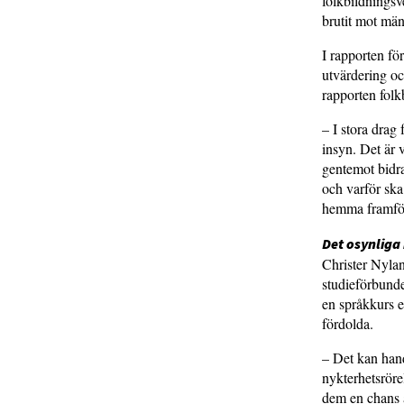
folkbildningsv
brutit mot män
I rapporten fö
utvärdering oc
rapporten fol
– I stora drag
insyn. Det är 
gentemot bidra
och varför ska
hemma framför
Det osynliga
Christer Nylan
studieförbunde
en språkkurs e
fördolda.
– Det kan hand
nykterhetsrörel
dem en chans a