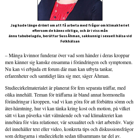
Jag hade länge drömt om att få arbeta med frågor om klimakteriet
eftersom de känns viktiga, och är i viss mån
ännu tabubelagda, berättar Suss Åhman, sakkunnig i sexuell hälsa vid
Folkhälsan
– Många kvinnor funderar över vad som händer i deras kroppar
men känner sig kanske ensamma i förändringen och symptomen.
Nu kan vi erbjuda ett forum där man kan utbyta tankar,
erfarenheter och samtidigt lära sig mer, säger Åhman.
Studiecirkelmaterialet är planerat för fem separata träffar, med
olika innehåll. Teman för träffarna är bland annat hormonella
förändringar i kroppen, vad vi kan göra för att förbättra sömn och
åter-hämtning, hur vi kan tänka kring kost och motion, på vilket
sätt vi kan påverka vårt välmående och vad klimakteriet kan
innebära för våra relationer, vår sexualitet och vårt arbetsliv. Varje
del innehåller text eller video, konkreta tips och diskussionsfrågor
som deltagarna i studiecirkeln sedan tillsammans tar del av.