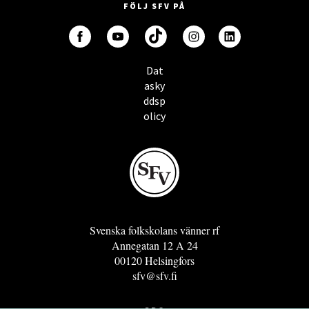
FÖLJ SFV PÅ
Dat
asky
ddsp
olicy
Svenska folkskolans vänner rf
Annegatan 12 A 24
00120 Helsingfors
sfv@sfv.fi