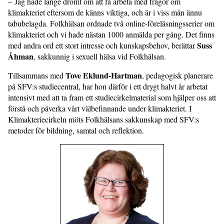
– Jag hade länge drömt om att få arbeta med frågor om
klimakteriet eftersom de känns viktiga, och är i viss mån ännu
tabubelagda. Folkhälsan ordnade två online-föreläsningsserier om
klimakteriet och vi hade nästan 1000 anmälda per gång. Det finns
Suss
med andra ord ett stort intresse och kunskapsbehov, berättar
Åhman
, sakkunnig i sexuell hälsa vid Folkhälsan.
Tove Eklund-Hartman
Tillsammans med
, pedagogisk planerare
på SFV:s studiecentral, har hon därför i ett drygt halvt år arbetat
intensivt med att ta fram ett studiecirkelmaterial som hjälper oss att
förstå och påverka vårt välbefinnande under klimakteriet. I
Klimakteriecirkeln möts Folkhälsans sakkunskap med SFV:s
metoder för bildning, samtal och reflektion.