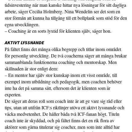
tidsinvestering när man kanske hittar nya lösningar för sitt dagliga
arbete, säger Cecilia Holmberg. Nina Wendelin ser det som en
stor förmån att kunna ha tillgång till ett bollplank som stöd för den
egna utvecklingen.
– Coaching är en sorts lyxtid för klienten själv, säger hon.
AKTIVT LYSSNANDE
På fältet finns det många olika begrepp och titlar inom området
för personlig utveckling. De två coacherna säger att många brukar
sammanblanda funktionerna coaching och mentorskap. Men
skillnaden är stor enligt dem:
– En mentor har själv stor kunskap inom ett visst område, till
exempel inom utbildning och pedagogik, men coachen behöver
inte ha det på samma sätt, eftersom det är klienten som är
experten.
De säger att deras roll som coach inte är att ge vare sig råd eller
tips, utan att utifrån ICF:s riktlinjer utöva ett aktivt lyssnande och
väcka medvetenhet. De håller båda två ICF-fanan högt. Titeln
coach inte är skyddad, och på fältet finns det en rik flora av
aktörer som gärna titulerar sig coacher, men som inte alltid har