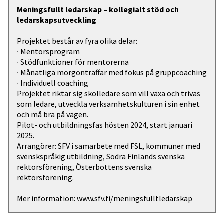
Meningsfullt ledarskap – kollegialt stöd och
ledarskapsutveckling
Projektet består av fyra olika delar:
∙ Mentorsprogram
∙ Stödfunktioner för mentorerna
∙ Månatliga morgonträffar med fokus på gruppcoaching
∙ Individuell coaching
Projektet riktar sig skolledare som vill växa och trivas
som ledare, utveckla verksamhetskulturen i sin enhet
och må bra på vägen.
Pilot- och utbildningsfas hösten 2024, start januari
2025.
Arrangörer: SFV i samarbete med FSL, kommuner med
svenskspråkig utbildning, Södra Finlands svenska
rektorsförening, Österbottens svenska
rektorsförening.
Mer information:
www.sfv.fi/meningsfulltledarskap