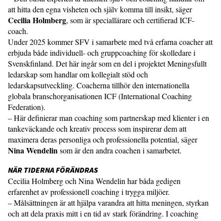
att hitta den egna visheten och själv komma till insikt, säger
Cecilia Holmberg
, som är speciallärare och certifierad ICF-
coach.
Under 2025 kommer SFV i samarbete med två erfarna coacher att
erbjuda både individuell- och gruppcoaching för skolledare i
Svenskfinland. Det här ingår som en del i projektet Meningsfullt
ledarskap som handlar om kollegialt stöd och
ledarskapsutveckling. Coacherna tillhör den internationella
globala branschorganisationen ICF (International Coaching
Federation).
– Här definierar man coaching som partnerskap med klienter i en
tankeväckande och kreativ process som inspirerar dem att
maximera deras personliga och professionella potential, säger
Nina Wendelin
som är den andra coachen i samarbetet.
NÄR TIDERNA FÖRÄNDRAS
Cecilia Holmberg och Nina Wendelin har båda gedigen
erfarenhet av professionell coaching i trygga miljöer.
– Målsättningen är att hjälpa varandra att hitta meningen, styrkan
och att dela praxis mitt i en tid av stark förändring. I coaching