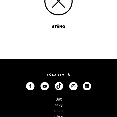
STÄNG
FÖLJ SFV PÅ
Dat
asky
ddsp
olicy