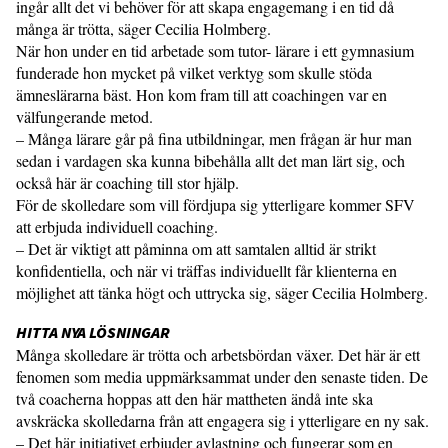
ingår allt det vi behöver för att skapa engagemang i en tid då
många är trötta, säger Cecilia Holmberg.
När hon under en tid arbetade som tutor- lärare i ett gymnasium
funderade hon mycket på vilket verktyg som skulle stöda
ämneslärarna bäst. Hon kom fram till att coachingen var en
välfungerande metod.
– Många lärare går på fina utbildningar, men frågan är hur man
sedan i vardagen ska kunna bibehålla allt det man lärt sig, och
också här är coaching till stor hjälp.
För de skolledare som vill fördjupa sig ytterligare kommer SFV
att erbjuda individuell coaching.
– Det är viktigt att påminna om att samtalen alltid är strikt
konfidentiella, och när vi träffas individuellt får klienterna en
möjlighet att tänka högt och uttrycka sig, säger Cecilia Holmberg.
HITTA NYA LÖSNINGAR
Många skolledare är trötta och arbetsbördan växer. Det här är ett
fenomen som media uppmärksammat under den senaste tiden. De
två coacherna hoppas att den här mattheten ändå inte ska
avskräcka skolledarna från att engagera sig i ytterligare en ny sak.
– Det här initiativet erbjuder avlastning och fungerar som en