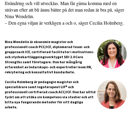
förändring och vill utvecklas. Man får gärna komma med en
strävan efter att bli ännu bättre på det man redan är bra på, säger
Nina Wendelin.
– Den egna viljan är verkligen a och o, säger Cecilia Holmberg.
Nina Wendelin är ekonomie magister och
professionell coach PCC/ICF, diplomerad team- och
gruppcoach ICF, certifierad facilitator i motivations-
och styrkekartläggningsverktyget SDI 2.0 Core
Strengths samt företagare. Hon har mångårig
erfarenhet av ledarskaps- och expertroller inom HR,
rekrytering och konsultativt kundarbete.
Cecilia Holmberg är pedagogie magister och
speciallärare samt logoterapeut LIF® och
professionell certifierad coach ACC/ICF. Hon har alltid
tyckt om att utöka sin kompetens via studier och att
hitta nya fungerande metoder för sitt dagliga
arbete.