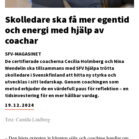
Skolledare ska få mer egentid
och energi med hjälp av
coachar
SFV-MAGASINET
De certifierade coacherna Cecilia Holmberg och Nina
Wendelin ska tillsammans med SFV hjälpa trötta
skolledare i Svenskfinland att hitta ny styrka och
utvecklas i sitt ledarskap. Genom coachingen som
metod erbjuder de en värdefull paus för reflektion – en
tidsinvestering för en mer hållbar vardag.
19.12.2024
Text: Camilla Lindberg
– Den bästa experten är klienten själv och coaching handlar om