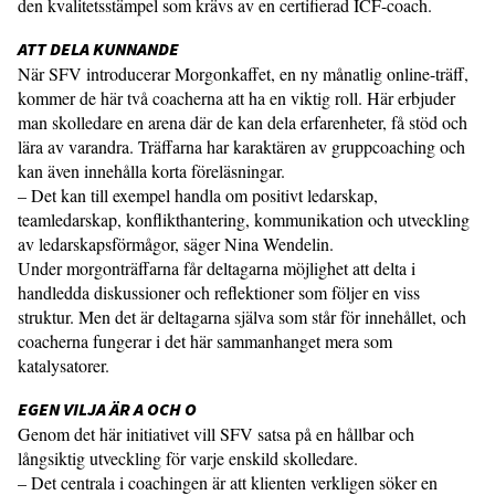
den kvalitetsstämpel som krävs av en certifierad ICF-coach.
ATT DELA KUNNANDE
När SFV introducerar Morgonkaffet, en ny månatlig online-träff,
kommer de här två coacherna att ha en viktig roll. Här erbjuder
man skolledare en arena där de kan dela erfarenheter, få stöd och
lära av varandra. Träffarna har karaktären av gruppcoaching och
kan även innehålla korta föreläsningar.
– Det kan till exempel handla om positivt ledarskap,
teamledarskap, konflikthantering, kommunikation och utveckling
av ledarskapsförmågor, säger Nina Wendelin.
Under morgonträffarna får deltagarna möjlighet att delta i
handledda diskussioner och reflektioner som följer en viss
struktur. Men det är deltagarna själva som står för innehållet, och
coacherna fungerar i det här sammanhanget mera som
katalysatorer.
EGEN VILJA ÄR A OCH O
Genom det här initiativet vill SFV satsa på en hållbar och
långsiktig utveckling för varje enskild skolledare.
– Det centrala i coachingen är att klienten verkligen söker en