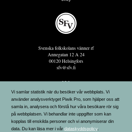
Svenska folkskolans vänner rf
Annegatan 12 A 24
00120 Helsingfors
sfv@sfv.fi
GRO
FÖRENINGSRESURSEN
Vi samlar statistik när du besöker vår webbplats. Vi
använder analysverktyget Piwik Pro, som hjälper oss att
MINNESRUNOR.FI
samla in, analysera och förstå hur våra besökare rör sig
UPPSLAGSVERKET FINLAND
på webbplatsen. Vi behandlar inte uppgifter som kan
LÄGENHETER
kopplas till enskilda personer och vi anonymiserar din
FAKTURERING
data. Du kan läsa mer i vår
dataskyddspolicy
.