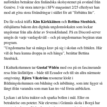
nuförtiden betraktar den finländska skolsystemet på avstånd från
Genève. I vår stora intervju i SFV-magasinet 2/25 efterlyser han
mod att göra stora förändringar i stället för att ”förbättra lite”.
Kim Kärkkäinen
Bettina Stenbäck
Du får också träffa
och
,
eldsjälarna bakom den digitala ungdomslokalen som lockar
ungdomar från alla delar av Svenskfinland. På en Discord-server
umgås de varje vardagskväll – och på ungdomarnas begäran utan
program.
”Ungdomarna har så många krav på sig i skolan och fritiden. Här
vill de bara kunna droppa in och hänga”, berättar Bettina
Stenbäck.
Gustaf Widén
I Kulturkolumnen tar
med oss på en fascinerande
resa från läsfåtöljen – både till Ecuador och till sin allra närmaste
Björn Vikström
omgivning.
resonerar klokt i
Bildningskolumnen om bildning och inbillning, som inte ligger så
långt ifrån varandra som man kan tro vid första anblicken.
Lyckan i att köra traktor och sparka bollen i mål. Eller en
betraktelse om poteter. När eleverna i Grännäs skola i Borgå har