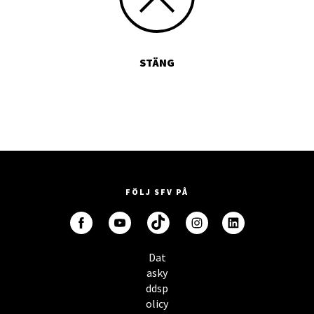
STÄNG
FÖLJ SFV PÅ
Dat
asky
ddsp
olicy