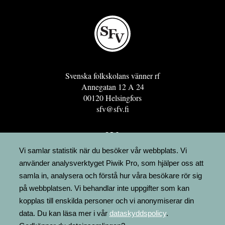
Svenska folkskolans vänner rf
Annegatan 12 A 24
00120 Helsingfors
sfv@sfv.fi
GRO
FÖRENINGSRESURSEN
Vi samlar statistik när du besöker vår webbplats. Vi
använder analysverktyget Piwik Pro, som hjälper oss att
MINNESRUNOR.FI
samla in, analysera och förstå hur våra besökare rör sig
UPPSLAGSVERKET FINLAND
på webbplatsen. Vi behandlar inte uppgifter som kan
LÄGENHETER
kopplas till enskilda personer och vi anonymiserar din
FAKTURERING
data. Du kan läsa mer i vår
dataskyddspolicy
.