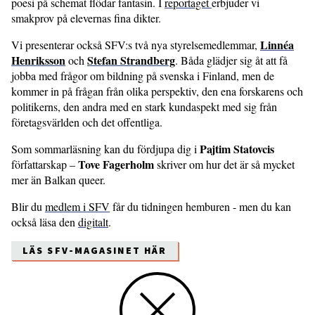
poesi på schemat flödar fantasin. I
reportaget
erbjuder vi
smakprov på elevernas fina dikter.
Linnéa
Vi presenterar också SFV:s två nya styrelsemedlemmar,
Henriksson
Stefan Strandberg
och
. Båda glädjer sig åt att få
jobba med frågor om bildning på svenska i Finland, men de
kommer in på frågan från olika perspektiv, den ena forskarens och
politikerns, den andra med en stark kundaspekt med sig från
företagsvärlden och det offentliga.
Pajtim Statovcis
Som sommarläsning kan du fördjupa dig i
Tove Fagerholm
författarskap –
skriver om hur det är så mycket
mer än Balkan queer.
Blir du
medlem i SFV
får du tidningen hemburen - men du kan
också läsa den
digitalt
.
LÄS SFV-MAGASINET HÄR