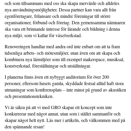
och som tillsammans med oss ska skapa mervärde och alldeles
nya användningsmöjligheter. Dessa partner kan vara allt från
egenföretagare, frilansare och mindre föreningar till större
organisationer, förbund och företag. Den gemensamma nämnaren
ska vara ett brinnande intresse för lärande och bildning i denna
nya miljö, som vi kallar för växelverkstad.
Renoveringen handlar med andra ord inte enbart om att ta fram
tidsenliga arbets- och mötesmiljöer, utan även om att skapa och
kombinera nya lärmiljöer som till exempel makerspace, musiksal,
konstverkstad, föreställningar och utställningar.
I planerna finns även ett nybyggt auditorium för över 200
personer, eftersom husets gamla, skyddade festsal alltid haft stora
utmaningar som konferensplats – inte minst på grund av akustiken
och presentationstekniken.
Vi är säkra på att vi med GRO skapar ett koncept som inte
konkurrerar med något annat, utan som i stället sammanför och
skapar något helt nytt. Läs mer i artikeln, och välkommen med på
den spännande resan!