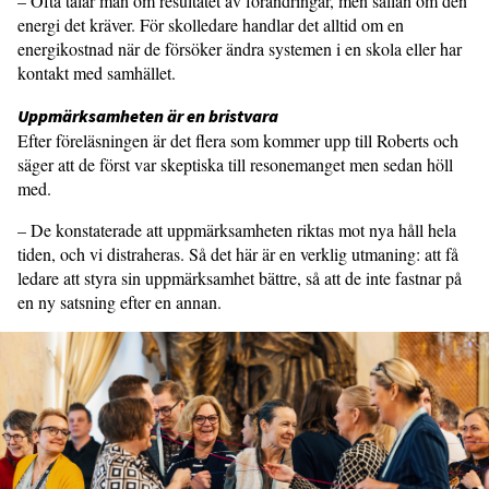
– Ofta talar man om resultatet av för­ändringar, men sällan om den
energi det kräver. För skolledare handlar det all­tid om en
energikostnad när de försöker ändra systemen i en skola eller har
kon­takt med samhället.
Uppmärksamheten är en brist­vara
Efter föreläsningen är det flera som kommer upp till Roberts och
säger att de först var skeptiska till resone­manget men sedan höll
med.
– De konstaterade att uppmärksamheten riktas mot nya håll hela
tiden, och vi distraheras. Så det här är en verklig utmaning: att få
ledare att styra sin upp­märksamhet bättre, så att de inte fastnar på
en ny satsning efter en annan.