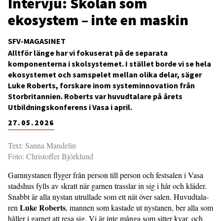
Intervju: Skolan som
ekosystem – inte en maskin
SFV-MAGASINET
Alltför länge har vi fokuserat på de separata
komponenterna i skolsystemet. I stället borde vi se hela
ekosystemet och samspelet mellan olika delar, säger
Luke Roberts, forskare inom systeminnovation från
Storbritannien. Roberts var huvudtalare på årets
Utbildningskonferens i Vasa i april.
27.05.2026
Text: Sanna Mandelin
Foto: Christoffer Björklund
Garnnystanen flyger från person till person och festsalen i Vasa
stadshus fylls av skratt när gar­nen trasslar in sig i hår och kläder.
Snabbt är alla nystan utrul­lade som ett nät över salen. Huvudtala­
Luke Roberts
ren
, mannen som kastade ut nystanen, ber alla som
håller i garnet att resa sig. Vi är inte många som sitter kvar, och