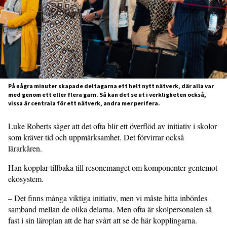
På några minuter skapade deltagarna ett helt nytt nätverk, där alla var
med genom ett eller flera garn. Så kan det se ut i verkligheten också,
vissa är centrala för ett nätverk, andra mer perifera.
Luke Roberts säger att det ofta blir ett överflöd av initiativ i skolor
som kräver tid och uppmärksamhet. Det förvirrar också
lärarkåren.
Han kopplar tillbaka till resonemanget om komponenter gentemot
ekosystem.
– Det finns många viktiga initiativ, men vi måste hitta inbördes
samband mellan de olika delarna. Men ofta är skolperso­nalen så
fast i sin läroplan att de har svårt att se de här kopplingarna.