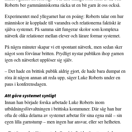
Roberts ber garnmänniskorna räcka ut en bit garn åt oss också.
Experimentet med yllegarnet har en poäng: Roberts talar om hur
människor är kopplade till varandra och relationerna faktiskt är
själva systemet. På samma sätt fungerar skolor som komplexa
nätverk där relationer mellan elever och lärare formar systemet.
På några minuter skapar vi ett spontant nätverk, men sedan sker
något som förvånar britten. Prydligt nystar publiken ihop garnen
igen och nätverket upplöser sig själv.
– Det hade en brittisk publik aldrig gjort, de hade bara dumpat en
röra åt någon annan att reda upp, säger Luke Roberts under en
paus i konferensdagen.
Att göra systemet synligt
Innan han började forska arbetade Luke Roberts inom
utbildningsförvaltningen i brittiska kommuner. Där såg han hur
ofta de olika delarna av systemet arbetar för sina egna mål – sin
egen lilla garnstump – men ingen har ansvar, eller ser helheten.