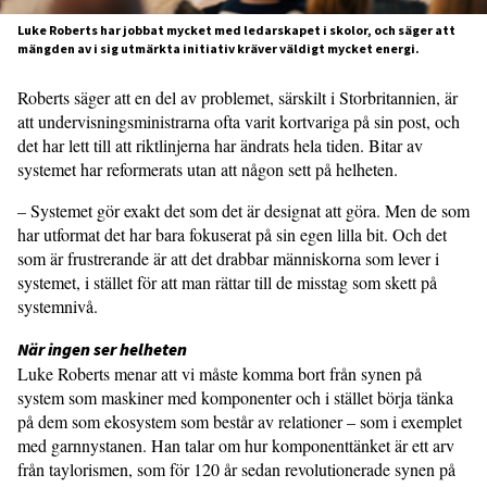
Luke Roberts har jobbat mycket med ledarskapet i skolor, och säger att
mängden av i sig utmärkta initiativ kräver väldigt mycket energi.
Roberts säger att en del av problemet, särskilt i Storbritannien, är
att undervis­ningsministrarna ofta varit kortvariga på sin post, och
det har lett till att riktlinjerna har ändrats hela tiden. Bitar av
systemet har reformerats utan att någon sett på helheten.
– Systemet gör exakt det som det är designat att göra. Men de som
har utfor­mat det har bara fokuserat på sin egen lilla bit. Och det
som är frustrerande är att det drabbar människorna som lever i
systemet, i stället för att man rättar till de misstag som skett på
systemnivå.
När ingen ser helheten
Luke Roberts menar att vi måste komma bort från synen på
system som maskiner med komponenter och i stället börja tänka
på dem som ekosystem som består av rela­tioner – som i exemplet
med garnnysta­nen. Han talar om hur komponenttänket är ett arv
från taylorismen, som för 120 år sedan revolutionerade synen på