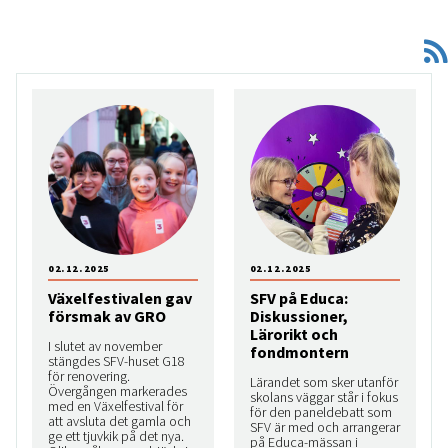
02.12.2025
02.12.2025
Växelfestivalen gav
SFV på Educa:
försmak av GRO
Diskussioner,
Lärorikt och
I slutet av november
fondmontern
stängdes SFV-huset G18
för renovering.
Lärandet som sker utanför
Övergången markerades
skolans väggar står i fokus
med en Växelfestival för
för den paneldebatt som
att avsluta det gamla och
SFV är med och arrangerar
ge ett tjuvkik på det nya.
på Educa-mässan i