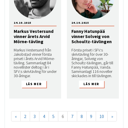
24.10.2025
24.10.2025
Markus Vestersund
Fanny Hatunpää
vinner årets Arvid
vinner Solveig von
Mörne-tävling
Schoultz-tävlingen
Markus Vestersund från
Första priset i SFV:s
Jakobstad vinner första
skrivtävling för över 30-
priset i årets Arvid Mörne-
åringar, Solveig von
tävling. Sammanlagt 84
Schoultz-tävlingen, går till
novellister deltog i år i
Fanny Hatunpää, Vanda.
SFV:s skrivtävling för under
Sammanlagt 116 noveller
30-åringar.
skickades in till tävlingen.
«
2
3
4
5
6
7
8
9
10
»