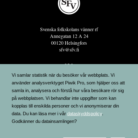
Svenska folkskolans vänner rf
Annegatan 12 A 24
00120 Helsingfors
sfv@sfv.fi
GRO
FÖRENINGSRESURSEN
Vi samlar statistik när du besöker vår webbplats. Vi
använder analysverktyget Piwik Pro, som hjälper oss att
MINNESRUNOR.FI
samla in, analysera och förstå hur våra besökare rör sig
UPPSLAGSVERKET FINLAND
på webbplatsen. Vi behandlar inte uppgifter som kan
LÄGENHETER
kopplas till enskilda personer och vi anonymiserar din
FAKTURERING
data. Du kan läsa mer i vår
dataskyddspolicy
.
Godkänner du datainsamlingen?