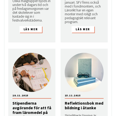
Olika målgrupper bjöds in
januari. SFV finns också
under två dagars tid och
med i fondmontern, och
på fredagsmorgonen var
Lärorikt har en egen
det skolelever som
monter med roligt och
kastade sig in i
pedagogiskt relevant
festivalverkstäderna.
program.
28.11.2025
25.11.2025
Stipendierna
Reflektionsbok med
avgörande för att få
bildning i åtanke
fram läromedel på
Skönlitterär läsning är