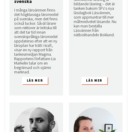
svenska
bildande läsning – det är
tanken bakom SFV:s nya
I många läroämnen finns
läsdagbok Läsvännen,
det högklassiga läromedel
som uppmuntrar till mer
på svenska, men det finns
målmedvetet läsande. Nu
också luckor. Såväl lärare
kan man beställa
som rektorer är kritiska till
Läsvännen från
att det tar tid innan
nätbokhandeln Boklund.
svenskspråkiga läromedel
uppdateras efter att en ny
läroplan har trätt i kraft,
visar en ny rapport från
tankesmedjan Magma.
Rapportens författare Lia
Markelin talar om en
begränsad och ojämn
marknad.