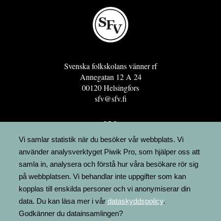
Svenska folkskolans vänner rf
Annegatan 12 A 24
00120 Helsingfors
sfv@sfv.fi
GRO
FÖRENINGSRESURSEN
Vi samlar statistik när du besöker vår webbplats. Vi
använder analysverktyget Piwik Pro, som hjälper oss att
MINNESRUNOR.FI
samla in, analysera och förstå hur våra besökare rör sig
UPPSLAGSVERKET FINLAND
på webbplatsen. Vi behandlar inte uppgifter som kan
LÄGENHETER
kopplas till enskilda personer och vi anonymiserar din
FAKTURERING
data. Du kan läsa mer i vår
dataskyddspolicy
.
Godkänner du datainsamlingen?