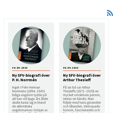
30.09.2025
30.09.2025
Ny SFV-biografi över
Ny SFV-biografi över
P. H. Norrmén
Arthur Thesleff
Inget i Pehr Herman
På sin tid var Arthur
Norrméns (1894–1945)
Thesleffs (1871–1920) en
tidiga ungdom tydde på
mycket omskriven person,
att han vid tjugo års ålder
rentav en kändis. Man
skulle kasta sig in bland
följde med hans göranden
de aktivistiska
och låtanden, intervjuade
ungdomarnas i början av
honom, fascinerades och