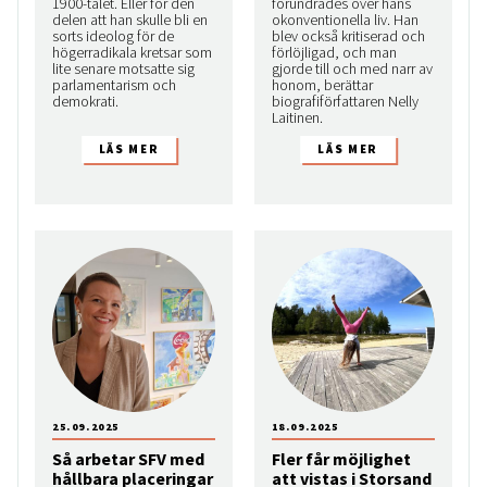
1900-talet. Eller för den
förundrades över hans
delen att han skulle bli en
okonventionella liv. Han
sorts ideolog för de
blev också kritiserad och
högerradikala kretsar som
förlöjligad, och man
lite senare motsatte sig
gjorde till och med narr av
parlamentarism och
honom, berättar
demokrati.
biografiförfattaren Nelly
Laitinen.
25.09.2025
18.09.2025
Så arbetar SFV med
Fler får möjlighet
hållbara placeringar
att vistas i Storsand