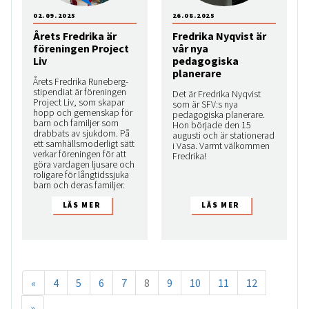
02.09.2025
26.08.2025
Årets Fredrika är
Fredrika Nyqvist är
föreningen Project
vår nya
Liv
pedagogiska
planerare
Årets Fredrika Runeberg-
stipendiat är föreningen
Det är Fredrika Nyqvist
Project Liv, som skapar
som är SFV:s nya
hopp och gemenskap för
pedagogiska planerare.
barn och familjer som
Hon började den 15
drabbats av sjukdom. På
augusti och är stationerad
ett samhällsmoderligt sätt
i Vasa. Varmt välkommen
verkar föreningen för att
Fredrika!
göra vardagen ljusare och
roligare för långtidssjuka
barn och deras familjer.
«
4
5
6
7
8
9
10
11
12
»