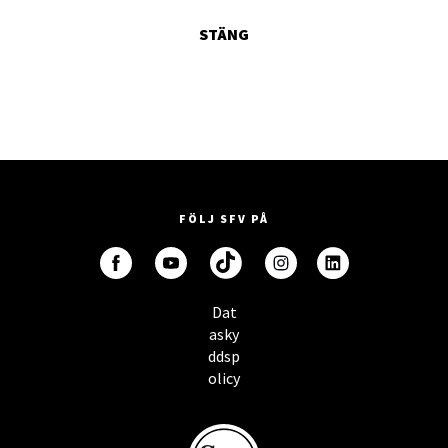
STÄNG
FÖLJ SFV PÅ
Dat
asky
ddsp
olicy