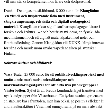
vill man stärka kompetensen hos lärare och skolpersonal.
Klanglådan -
Dunk – De ungas musikförbund, 8 000 euro, för
en visuell och inspirerande låda med instrument,
sångarrangemang, rekvisita och digitalt pedagogiskt
material.
Klanglådan riktar sig till småbarnspedagoger, lärare i
förskola och årskurs 1–2 och består av två delar, en fysisk låda
med instrument och ett digitalt materialpaket med noter och
lärarhandledning. Genom Klanglådan vill DUNK främja intresset
för sång och musik inom småbarnspedagogiken på svenska i
Finland.
Sektorn kultur och bibliotek
publikutvecklingsprojekt med
Wasa Teater, 25 000 euro, för ett
omfattande marknadsundersökningar och
marknadsföringsåtgärer för att hitta nya publikgrupper i
Västerbotten
. Syftet är att bredda kundunderlaget framöver med
nya kundgrupper från Västerbotten. Ett lyckat resultat ger teatern
en stabilare bas i framtiden, men kan också ge positiva effekter åt
andra kulturaktörer i Vasa med omnejd samt på en mera abstrakt