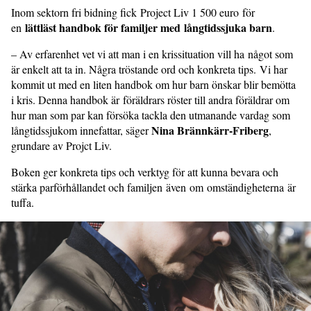
Inom sektorn fri bidning fick Project Liv 1 500 euro för
lättläst handbok för familjer med långtidssjuka barn
en
.
– Av erfarenhet vet vi att man i en krissituation vill ha något som
är enkelt att ta in. Några tröstande ord och konkreta tips. Vi har
kommit ut med en liten handbok om hur barn önskar blir bemötta
i kris. Denna handbok är föräldrars röster till andra föräldrar om
hur man som par kan försöka tackla den utmanande vardag som
Nina Brännkärr-Friberg
långtidssjukom innefattar, säger
,
grundare av Projct Liv.
Boken ger konkreta tips och verktyg för att kunna bevara och
stärka parförhållandet och familjen även om omständigheterna är
tuffa.