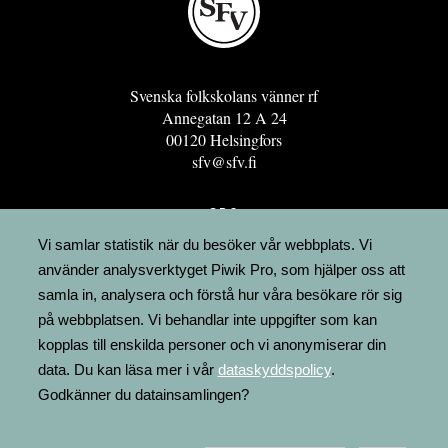
Svenska folkskolans vänner rf
Annegatan 12 A 24
00120 Helsingfors
sfv@sfv.fi
GRO
FÖRENINGSRESURSEN
Vi samlar statistik när du besöker vår webbplats. Vi
använder analysverktyget Piwik Pro, som hjälper oss att
MINNESRUNOR.FI
samla in, analysera och förstå hur våra besökare rör sig
UPPSLAGSVERKET FINLAND
på webbplatsen. Vi behandlar inte uppgifter som kan
LÄGENHETER
kopplas till enskilda personer och vi anonymiserar din
FAKTURERING
data. Du kan läsa mer i vår
dataskyddspolicy
.
Godkänner du datainsamlingen?