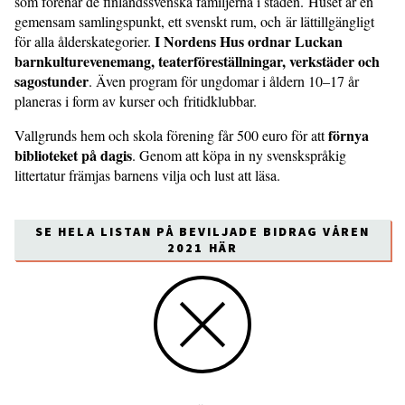
som förenar de finlandssvenska familjerna i staden. Huset är en
gemensam samlingspunkt, ett svenskt rum, och är lättillgängligt
I Nordens Hus ordnar Luckan
för alla ålderskategorier.
barnkulturevenemang, teaterföreställningar, verkstäder och
sagostunder
. Även program för ungdomar i åldern 10–17 år
planeras i form av kurser och fritidklubbar.
förnya
Vallgrunds hem och skola förening får 500 euro för att
biblioteket på dagis
. Genom att köpa in ny svenskspråkig
littertatur främjas barnens vilja och lust att läsa.
SE HELA LISTAN PÅ BEVILJADE BIDRAG VÅREN
2021 HÄR