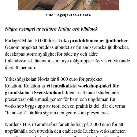
Bild: Segeljakten Atlanta
Några exempel ur sektorn Kultur och bibliotek
öka produktionen av ljudböcker
Förlaget M får 10 000 för att
.
Genom projektet breddas utbudet av finlandssvenska ljudböcker,
det skapas större synlighet för både ny och äldre
finlandssvensk litteratur samt nya målgrupper nås via ett växande
digitalt medium.
Yrkeshögskolan Novia får 8 000 euro för projektet
ett musikaliskt workshop-paket för
Rotation. Rotation är
grundskolor i Svenskfinland
. Idén är att musikstuderande
presenterar olika musikgenrer för barn och ungdomar. En
workshop byggs upp av teori och en praktiskt del, där eleverna
"hands-on" får lära sig om den genre som presenteras.
Nordens Hus i Tammerfors får ett bidrag på 2 000 euro för att
upprätthålla och utveckla den etablerade Luckan-verksamheten