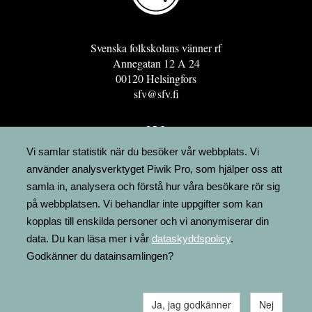
Svenska folkskolans vänner rf
Annegatan 12 A 24
00120 Helsingfors
sfv@sfv.fi
GRO
FÖRENINGSRESURSEN
Vi samlar statistik när du besöker vår webbplats. Vi
använder analysverktyget Piwik Pro, som hjälper oss att
MINNESRUNOR.FI
samla in, analysera och förstå hur våra besökare rör sig
UPPSLAGSVERKET FINLAND
på webbplatsen. Vi behandlar inte uppgifter som kan
LÄGENHETER
kopplas till enskilda personer och vi anonymiserar din
FAKTURERING
data. Du kan läsa mer i vår
dataskyddspolicy
.
Godkänner du datainsamlingen?
Ja, jag godkänner
Nej