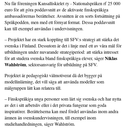
Nu får föreningen Kansalliskielet ry - Nationalspråken rf 25 000
euro för att göra poddavsnitt av de aktivaste finskspråkiga
ambassadörernas berättelser. Avsnitten är en sorts fortsättning på
Språkpodden, men med ett förnyat format. Dessa poddavsnitt
kan till exempel användas i undervisningen.
– Projektet har en stark koppling till SFV:s strategi att stärka det
svenska i Finland. Dessutom är det i linje med ett av våra mål för
utbildningen under nuvarande strategiperiod: att stärka intresset
Niklas
för att studera svenska bland finskspråkiga elever, säger
Wahlström
, sektorsansvarig för utbildning på SFV.
Projektet är pedagogiskt välmotiverat då det bygger på
modellinlärning, det vill säga att använda modeller som
målgruppen lätt kan relatera till.
– Finskspråkiga unga personer som lärt sig svenska och har nytta
av det i sitt arbetsliv eller i det privata fungerar som goda
inspiratörer. Berättelserna kan med fördel användas inom andra
ämnen än svenskundervisningen, till exempel inom
studiehandledningen, säger Wahlström.