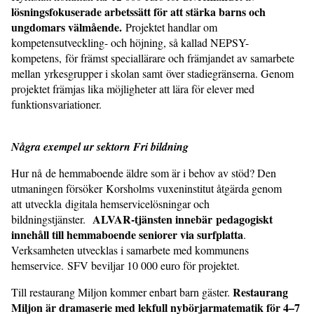
lösningsfokuserade arbetssätt för att stärka barns och
ungdomars välmående.
Projektet handlar om
kompetensutveckling- och höjning, så kallad NEPSY-
kompetens, för främst speciallärare och främjandet av samarbete
mellan yrkesgrupper i skolan samt över stadiegränserna. Genom
projektet främjas lika möjligheter att lära för elever med
funktionsvariationer.
Några exempel ur sektorn Fri bildning
Hur nå de hemmaboende äldre som är i behov av stöd? Den
utmaningen försöker Korsholms vuxeninstitut åtgärda genom
att utveckla digitala hemservicelösningar och
ALVAR-tjänsten innebär pedagogiskt
bildningstjänster.
innehåll till hemmaboende seniorer via surfplatta
.
Verksamheten utvecklas i samarbete med kommunens
hemservice. SFV beviljar 10 000 euro för projektet.
Restaurang
Till restaurang Miljon kommer enbart barn gäster.
Miljon är dramaserie med lekfull nybörjarmatematik för 4–7