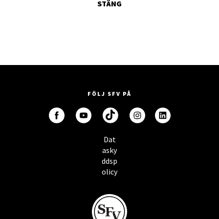
STÄNG
FÖLJ SFV PÅ
Dat
asky
ddsp
olicy