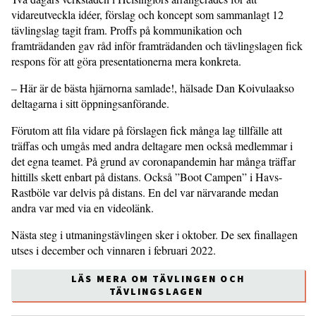
vidareutveckla idéer, förslag och koncept som sammanlagt 12
tävlingslag tagit fram. Proffs på kommunikation och
framträdanden gav råd inför framträdanden och tävlingslagen fick
respons för att göra presentationerna mera konkreta.
– Här är de bästa hjärnorna samlade!, hälsade Dan Koivulaakso
deltagarna i sitt öppningsanförande.
Förutom att fila vidare på förslagen fick många lag tillfälle att
träffas och umgås med andra deltagare men också medlemmar i
det egna teamet. På grund av coronapandemin har många träffar
hittills skett enbart på distans. Också ”Boot Campen” i Havs-
Rastböle var delvis på distans. En del var närvarande medan
andra var med via en videolänk.
Nästa steg i utmaningstävlingen sker i oktober. De sex finallagen
utses i december och vinnaren i februari 2022.
LÄS MERA OM TÄVLINGEN OCH
TÄVLINGSLAGEN