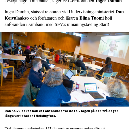
Inger Damlin
avslöja något i innehållet, säger FSL-ordföranden
.
Dan
Inger Damlin, statssekreteraren vid Undervisningsministeriet
Koivulaakso
Elina Tuomi
och författaren och läraren
höll
anföranden i samband med SFV:s utmaningstävling Start!
Dan Koivulaakso höll ett anförande för de tolv lagen på den två dagar
långa verkstaden i Helsingfors.
Två dagars verkstaden i Helsingfors arrangerades för att