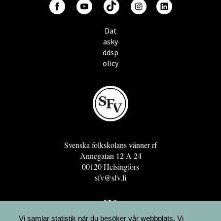
Dat
asky
ddsp
olicy
Svenska folkskolans vänner rf
Annegatan 12 A 24
00120 Helsingfors
sfv@sfv.fi
GRO
FÖRENINGSRESURSEN
Vi samlar statistik när du besöker vår webbplats. Vi