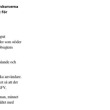
rskurserna
t för
pat
der som stöder
bbsajtens
talande och
ika användare.
t så att det
 SFV.
rnan, minnet
hållet med