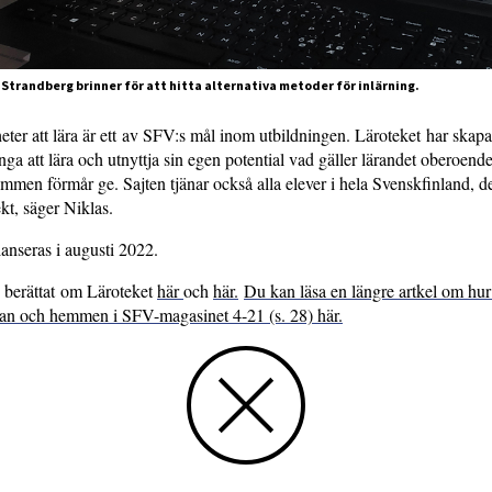
 Strandberg brinner för att hitta alternativa metoder för inlärning.
eter att lära är ett av SFV:s mål inom utbildningen. Läroteket har skapa
nga att lära och utnyttja sin egen potential vad gäller lärandet oberoende
emmen förmår ge. Sajten tjänar också alla elever i hela Svenskfinland, de
kt, säger Niklas.
lanseras i augusti 2022.
e berättat om Läroteket
här
och
här.
Du kan läsa en längre artkel om hur
lan och hemmen i SFV-magasinet 4-21 (s. 28) här.