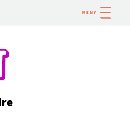
MENY
dre