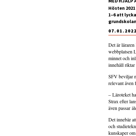
MED HJÄLP 
Hösten 2021 
1–6 att lyck
grundskolans
07.01.202
Det är läraren
webbplatsen Lä
minnet och inlä
innehåll riktar
SFV beviljar n
relevant även 
– Läroteket ha
Strax efter la
även passar äl
Det innebär at
och studietekn
kunskaper om b