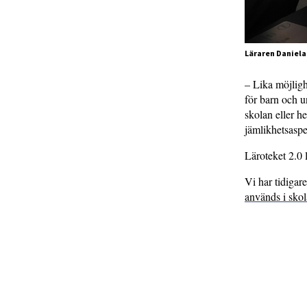
Läraren Daniela
– Lika möjligh
för barn och u
skolan eller h
jämlikhetsaspe
Läroteket 2.0 
Vi har tidigar
används i sko