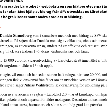
AV VÄNNERNA
lanserades Läroteket – webbplatsen som hjälper eleverna i å
as i skolan. Med hjälp av bidrag från SFV utvecklas nu Läroteke
 högre klasser samt andra stadiets utbildning.
2
Daniela Strandberg
som i samarbete med och med bidrag av SFV ska
roteket. På sajten delar Daniela med sig av olika tips, tricks och meto
rningen, så att eleverna lär sig studera på ett effektivt och rätt sätt. We
 sig till elever i årskurs 1–6, deras vårdnadshavare och lärare.
u 15 000 euro för vidareutveckling av Läroteket så att innehållet är till
för ungdomar i åldern 13 och uppåt.
r tagits väl emot och har sedan starten haft många, närmare 20 000, un
nseringen fick vi önskemål från fältet om en utvecklad version av Läroteke
Niklas Wahlström
dre elever, säger
, sektorsansvarig för utbildning på
t den nya versionen av sajten – Läroteket 2.0 – lär ut kunskaper om hjä
iker paketerat och anpassat för äldre mottagare. Dessutom utökas inne
land annat stress, hormoner och sömn som i hög grad kan påverka