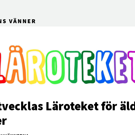
tvecklas Läroteket för äl
er