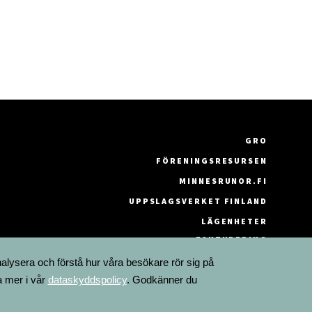
GRO
FÖRENINGSRESURSEN
MINNESRUNOR.FI
UPPSLAGSVERKET FINLAND
LÄGENHETER
FAKTURERING
nalysera och förstå hur våra besökare rör sig på
a mer i vår
dataskyddspolicy
. Godkänner du