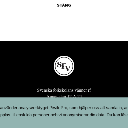
STÄNG
Svenska folkskolans vänner rf
Annegatan 12 A 24
00120 Helsingfors
 använder analysverktyget Piwik Pro, som hjälper oss att samla in, a
sfv@sfv.fi
pplas till enskilda personer och vi anonymiserar din data. Du kan läs