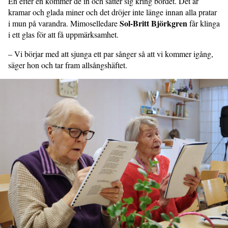
En efter en kommer de in och sätter sig kring bordet. Det är
kramar och glada miner och det dröjer inte länge innan alla pratar
Sol-Britt Björkgren
i mun på varandra. Mimoselledare
får klinga
i ett glas för att få uppmärksamhet.
– Vi börjar med att sjunga ett par sånger så att vi kommer igång,
säger hon och tar fram allsångshäftet.