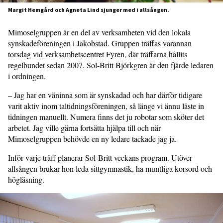
Margit Hemgård och Agneta Lind sjunger med i allsången.
Mimoselgruppen är en del av verksamheten vid den lokala
synskadeföreningen i Jakobstad. Gruppen träffas varannan
torsdag vid verksamhetscentret Fyren, där träffarna hållits
regelbundet sedan 2007. Sol-Britt Björkgren är den fjärde ledaren
i ordningen.
– Jag har en väninna som är synskadad och har därför tidigare
varit aktiv inom taltidningsföreningen, så länge vi ännu läste in
tidningen manuellt. Numera finns det ju robotar som sköter det
arbetet. Jag ville gärna fortsätta hjälpa till och när
Mimoselgruppen behövde en ny ledare tackade jag ja.
Inför varje träff planerar Sol-Britt veckans program. Utöver
allsången brukar hon leda sittgymnastik, ha muntliga korsord och
högläsning.