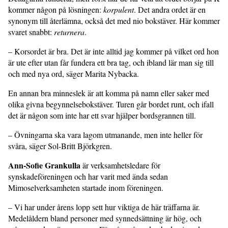
kommer någon på lösningen:
korpulent
. Det andra ordet är en
synonym till återlämna, också det med nio bokstäver. Här kommer
svaret snabbt:
returnera
.
– Korsordet är bra. Det är inte alltid jag kommer på vilket ord hon
är ute efter utan får fundera ett bra tag, och ibland lär man sig till
och med nya ord, säger Marita Nybacka.
En annan bra minneslek är att komma på namn eller saker med
olika givna begynnelsebokstäver. Turen går bordet runt, och ifall
det är någon som inte har ett svar hjälper bordsgrannen till.
– Övningarna ska vara lagom utmanande, men inte heller för
svåra, säger Sol-Britt Björkgren.
Ann-Sofie Grankulla
är verksamhetsledare för
synskadeföreningen och har varit med ända sedan
Mimoselverksamheten startade inom föreningen.
– Vi har under årens lopp sett hur viktiga de här träffarna är.
Medelåldern bland personer med synnedsättning är hög, och