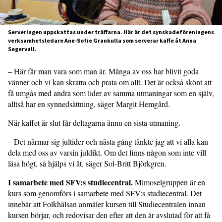
Serveringen uppskattas under träffarna. Här är det synskadeföreningens
verksamhetsledare Ann-Sofie Grankulla som serverar kaffe åt Anna
Segervall.
– Här får man vara som man är. Många av oss har blivit goda
vänner och vi kan skratta och prata om allt. Det är också skönt att
få umgås med andra som lider av samma utmaningar som en själv,
alltså har en synnedsättning, säger Margit Hemgård.
När kaffet är slut får deltagarna ännu en sista utmaning.
– Det närmar sig jultider och nästa gång tänkte jag att vi alla kan
dela med oss av varsin juldikt. Om det finns någon som inte vill
läsa högt, så hjälps vi åt, säger Sol-Britt Björkgren.
I samarbete med SFV:s studiecentral.
Mimoselgruppen är en
kurs som genomförs i samarbete med SFV:s studiecentral. Det
innebär att Folkhälsan anmäler kursen till Studiecentralen innan
kursen börjar, och redovisar den efter att den är avslutad för att få