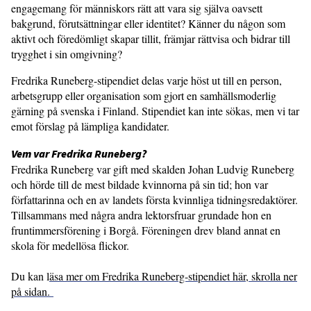
engagemang för människors rätt att vara sig själva oavsett
bakgrund, förutsättningar eller identitet? Känner du någon som
aktivt och föredömligt skapar tillit, främjar rättvisa och bidrar till
trygghet i sin omgivning?
Fredrika Runeberg-stipendiet delas varje höst ut till en person,
arbetsgrupp eller organisation som gjort en samhällsmoderlig
gärning på svenska i Finland. Stipendiet kan inte sökas, men vi tar
emot förslag på lämpliga kandidater.
Vem var Fredrika Runeberg?
Fredrika Runeberg var gift med skalden Johan Ludvig Runeberg
och hörde till de mest bildade kvinnorna på sin tid; hon var
författarinna och en av landets första kvinnliga tidningsredaktörer.
Tillsammans med några andra lektorsfruar grundade hon en
fruntimmersförening i Borgå. Föreningen drev bland annat en
skola för medellösa flickor.
Du kan l
äsa mer om Fredrika Runeberg-stipendiet här, skrolla ner
på sidan.