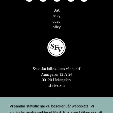
Dat
asky
ddsp
olicy
Svenska folkskolans vänner rf
Annegatan 12 A 24
00120 Helsingfors
sfv@sfv.fi
GRO
FÖRENINGSRESURSEN
Vi samlar statistik när du besöker vår webbplats. Vi
använder analysverktyget Piwik Pro, som hjälper oss att
MINNESRUNOR.FI